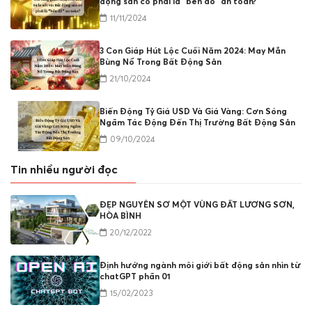
động sản có phải là "bến đỗ" an toàn?
11/11/2024
3 Con Giáp Hút Lộc Cuối Năm 2024: May Mắn
Bùng Nổ Trong Bất Động Sản
21/10/2024
Biến Động Tỷ Giá USD Và Giá Vàng: Cơn Sóng
Ngầm Tác Động Đến Thị Trường Bất Động Sản
09/10/2024
Tin nhiều người đọc
ĐẸP NGUYÊN SƠ MỘT VÙNG ĐẤT LƯƠNG SƠN,
HÒA BÌNH
20/12/2022
Định hướng ngành môi giới bất động sản nhìn từ
chatGPT phần 01
15/02/2023