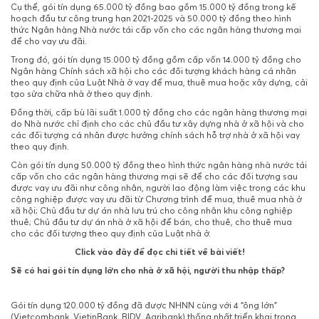
Cụ thể, gói tín dụng 65.000 tỷ đồng bao gồm 15.000 tỷ đồng trong kế
hoạch đầu tư công trung hạn 2021-2025 và 50.000 tỷ đồng theo hình
thức Ngân hàng Nhà nước tái cấp vốn cho các ngân hàng thương mại
để cho vay ưu đãi.
Trong đó, gói tín dụng 15.000 tỷ đồng gồm cấp vốn 14.000 tỷ đồng cho
Ngân hàng Chính sách xã hội cho các đối tượng khách hàng cá nhân
theo quy định của Luật Nhà ở vay để mua, thuê mua hoặc xây dựng, cải
tạo sửa chữa nhà ở theo quy định.
Đồng thời, cấp bù lãi suất 1.000 tỷ đồng cho các ngân hàng thương mại
do Nhà nước chỉ định cho các chủ đầu tư xây dựng nhà ở xã hội và cho
các đối tượng cá nhân được hưởng chính sách hỗ trợ nhà ở xã hội vay
theo quy định.
Còn gói tín dụng 50.000 tỷ đồng theo hình thức ngân hàng nhà nước tái
cấp vốn cho các ngân hàng thương mại sẽ để cho các đối tượng sau
được vay ưu đãi như công nhân, người lao động làm việc trong các khu
công nghiệp được vay ưu đãi từ Chương trình để mua, thuê mua nhà ở
xã hội; Chủ đầu tư dự án nhà lưu trú cho công nhân khu công nghiệp
thuê; Chủ đầu tư dự án nhà ở xã hội để bán, cho thuê, cho thuê mua
cho các đối tượng theo quy định của Luật nhà ở.
Click vào đây để đọc chi tiết về bài viết!
Sẽ có hai gói tín dụng lớn cho nhà ở xã hội, người thu nhập thấp?
Gói tín dụng 120.000 tỷ đồng đã được NHNN cùng với 4 “ông lớn”
(Vietcombank, VietinBank, BIDV, Agribank) thống nhất triển khai trong