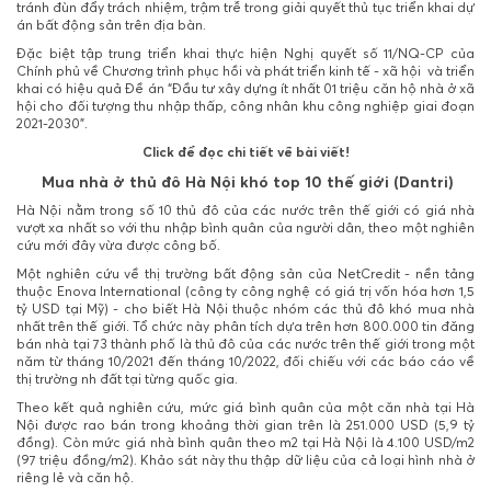
tránh đùn đẩy trách nhiệm, trậm trễ trong giải quyết thủ tục triển khai dự
án bất động sản trên địa bàn.
Đặc biệt tập trung triển khai thực hiện Nghị quyết số 11/NQ-CP của
Chính phủ về Chương trình phục hồi và phát triển kinh tế - xã hội và triển
khai có hiệu quả Đề án “Đầu tư xây dựng ít nhất 01 triệu căn hộ nhà ở xã
hội cho đối tượng thu nhập thấp, công nhân khu công nghiệp giai đoạn
2021-2030”.
Click để đọc chi tiết về bài viết!
Mua nhà ở thủ đô Hà Nội khó top 10 thế giới (Dantri)
Hà Nội nằm trong số 10 thủ đô của các nước trên thế giới có giá nhà
vượt xa nhất so với thu nhập bình quân của người dân, theo một nghiên
cứu mới đây vừa được công bố.
Một nghiên cứu về thị trường bất động sản của NetCredit - nền tảng
thuộc Enova International (công ty công nghệ có giá trị vốn hóa hơn 1,5
tỷ USD tại Mỹ) - cho biết Hà Nội thuộc nhóm các thủ đô khó mua nhà
nhất trên thế giới. Tổ chức này phân tích dựa trên hơn 800.000 tin đăng
bán nhà tại 73 thành phố là thủ đô của các nước trên thế giới trong một
năm từ tháng 10/2021 đến tháng 10/2022, đối chiếu với các báo cáo về
thị trường nh đất tại từng quốc gia.
Theo kết quả nghiên cứu, mức giá bình quân của một căn nhà tại Hà
Nội được rao bán trong khoảng thời gian trên là 251.000 USD (5,9 tỷ
đồng). Còn mức giá nhà bình quân theo m2 tại Hà Nội là 4.100 USD/m2
(97 triệu đồng/m2). Khảo sát này thu thập dữ liệu của cả loại hình nhà ở
riêng lẻ và căn hộ.