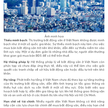
Ảnh minh họa
Thiếu minh bạch:
Thị trường bất động sản ở Việt Nam không được minh
bạch như ở một số quốc gia khác. Sự thiếu minh bạch này làm cho việc
mua bán bất động sản trở nên khó khăn, dẫn đến sự thiếu niềm tin vào
lĩnh vực này. Một ví dụ đơn giản là những nhà đầu tư, người dân thường
khai gian giá mua bán BĐS để có thể trốn thuế.
Hệ thống pháp lý:
Hệ thống pháp lý về bất động sản ở Việt Nam còn
phức tạp và chưa đáp ứng thực tế, điều này có thể làm cho việc giải
quyết các tranh chấp về sở hữu bất động sản hoặc đầu tư trở nên khó
khăn.
Hạ tầng:
Phát triển hạ tầng ở Việt Nam chưa đủ theo kịp sự tăng trưởng
của thị trường bất động sản, dẫn đến tình trạng ùn tắc giao thông và
thiếu hụt các dịch vụ cần thiết ở một số khu vực. Đặc biệt việc quy
hoạch bất hợp lý, dẫn đến gia tăng áp lực lên hệ thống giao thông vận
tải và an sinh xã hội ở các thành thị lớn như Hà Nội và Hồ Chí Minh.
Hạn chế về tài chính:
Nhiều người dân Việt Nam không có khả năng
tiếp cận các lựa chọn tài chính để mua bất động sản, điều này hạn chế