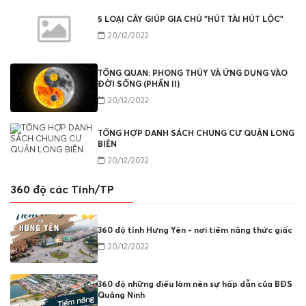
5 LOẠI CÂY GIÚP GIA CHỦ "HÚT TÀI HÚT LỘC"
20/12/2022
TỔNG QUAN: PHONG THỦY VÀ ỨNG DỤNG VÀO
ĐỜI SỐNG (PHẦN II)
20/12/2022
TỔNG HỢP DANH SÁCH CHUNG CƯ QUẬN LONG
BIÊN
20/12/2022
360 độ các Tỉnh/TP
360 độ tỉnh Hưng Yên - nơi tiềm năng thức giấc
20/12/2022
360 độ những điều làm nên sự hấp dẫn của BĐS
Quảng Ninh