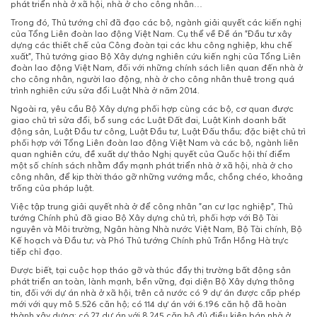
phát triển nhà ở xã hội, nhà ở cho công nhân…
Trong đó, Thủ tướng chỉ đã đạo các bộ, ngành giải quyết các kiến nghị
của Tổng Liên đoàn lao động Việt Nam. Cụ thể về Đề án "Đầu tư xây
dựng các thiết chế của Công đoàn tại các khu công nghiệp, khu chế
xuất", Thủ tướng giao Bộ Xây dựng nghiên cứu kiến nghị của Tổng Liên
đoàn lao động Việt Nam, đối với những chính sách liên quan đến nhà ở
cho công nhân, người lao động, nhà ở cho công nhân thuê trong quá
trình nghiên cứu sửa đổi Luật Nhà ở năm 2014.
Ngoài ra, yêu cầu Bộ Xây dựng phối hợp cùng các bộ, cơ quan được
giao chủ trì sửa đổi, bổ sung các Luật Đất đai, Luật Kinh doanh bất
động sản, Luật Đầu tư công, Luật Đầu tư, Luật Đấu thầu; đặc biệt chủ trì
phối hợp với Tổng Liên đoàn lao động Việt Nam và các bộ, ngành liên
quan nghiên cứu, đề xuất dự thảo Nghị quyết của Quốc hội thí điểm
một số chính sách nhằm đẩy mạnh phát triển nhà ở xã hội, nhà ở cho
công nhân, để kịp thời tháo gỡ những vướng mắc, chồng chéo, khoảng
trống của pháp luật.
Việc tập trung giải quyết nhà ở để công nhân "an cư lạc nghiệp", Thủ
tướng Chính phủ đã giao Bộ Xây dựng chủ trì, phối hợp với Bộ Tài
nguyên và Môi trường, Ngân hàng Nhà nước Việt Nam, Bộ Tài chính, Bộ
Kế hoạch và Đầu tư; và Phó Thủ tướng Chính phủ Trần Hồng Hà trực
tiếp chỉ đạo.
Được biết, tại cuộc họp tháo gỡ và thúc đẩy thị trường bất động sản
phát triển an toàn, lành mạnh, bền vững, đại diện Bộ Xây dựng thông
tin, đối với dự án nhà ở xã hội, trên cả nước có 9 dự án được cấp phép
mới với quy mô 5.526 căn hộ; có 114 dự án với 6.196 căn hộ đã hoàn
thành xây dựng; có 27 dự án với 8.245 căn hộ đủ điều kiện bán nhà ở