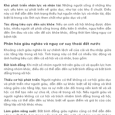
Khó phát triển nhân lực và nhân tài:
Những người sống ở những khu
vực yếu kém sự phát triển về giáo dục, như tại các khu ổ chuột. Điều
này có thể dẫn đến tình trạng thiếu hụt nguồn nhân lực và nhân tài, đặc
biệt là trong các lĩnh vực then chốt như giáo dục và y tế.
Tác động tiêu cực đến sức khỏe:
Nếu an sinh xã hội không được đảm
bảo, nhiều người sẽ phải sống trong điều kiện ô nhiễm, nguy hiểm dẫn
đến ốm đau và các vấn đề sức khỏe khác, đồng thời làm tăng nguy cơ
bệnh tật.
Phân hóa giàu nghèo và nguy cơ suy thoái đất nước
Khoảng cách giàu nghèo là sự chênh lệch về của cải và thu nhập giữa
các tầng lớp trong xã hội. Tình trạng này có thể có nhiều tác động và
ảnh hưởng tiêu cực đến cả xã hội và cá nhân, bao gồm:
Bất bình đẳng:
Khi một số nhóm người trở nên giàu có và quyền lực hơn
những nhóm khác, điều đó có thể dẫn đến sự bất bình đẳng và bất bình
đẳng trong xã hội.
Thiếu cơ hội phát triển:
Người nghèo có thể không có cơ hội giáo dục
và phát triển như người giàu, dẫn đến sự khác biệt về kỹ năng và khả
năng giữa các tầng lớp, tạo ra sự mất cân đối trong nền kinh tế và xã
hội. có thể tạo nên sự chia rẽ, chia rẽ trong xã hội. Nếu người giàu và
người nghèo không có cơ hội và trách nhiệm bình đẳng trong xã hội,
điều này có thể dẫn đến sự khác biệt về quan điểm và giá trị của các
tầng lớp xã hội khác nhau.
Làm giảm năng suất:
Bất bình đẳng giàu nghèo cũng có thể dẫn đến