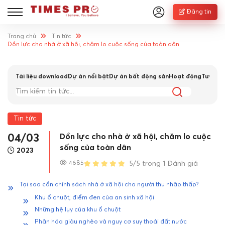
Đăng tin
Trang chủ
Tin tức
Dồn lực cho nhà ở xã hội, chăm lo cuộc sống của toàn dân
Tài liệu download
Dự án nổi bật
Dự án bất động sản
Hoạt động
Tuyển 
Tin tức
Dồn lực cho nhà ở xã hội, chăm lo cuộc
04/03
sống của toàn dân
2023
4685
5/5 trong 1 Đánh giá
Tại sao cần chính sách nhà ở xã hội cho người thu nhập thấp?
Khu ổ chuột, điểm đen của an sinh xã hội
Những hệ lụy của khu ổ chuột
Phân hóa giàu nghèo và nguy cơ suy thoái đất nước