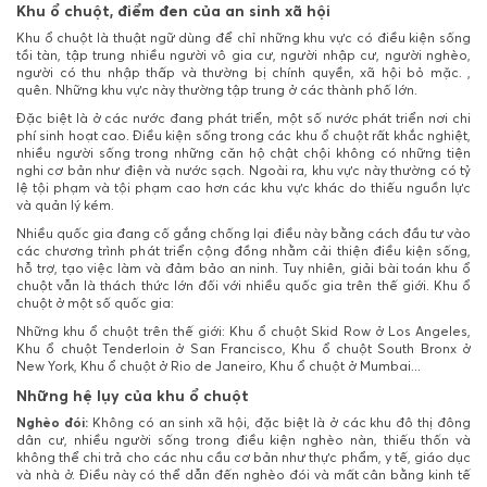
Khu ổ chuột, điểm đen của an sinh xã hội
Khu ổ chuột là thuật ngữ dùng để chỉ những khu vực có điều kiện sống
tồi tàn, tập trung nhiều người vô gia cư, người nhập cư, người nghèo,
người có thu nhập thấp và thường bị chính quyền, xã hội bỏ mặc. ,
quên. Những khu vực này thường tập trung ở các thành phố lớn.
Đặc biệt là ở các nước đang phát triển, một số nước phát triển nơi chi
phí sinh hoạt cao. Điều kiện sống trong các khu ổ chuột rất khắc nghiệt,
nhiều người sống trong những căn hộ chật chội không có những tiện
nghi cơ bản như điện và nước sạch. Ngoài ra, khu vực này thường có tỷ
lệ tội phạm và tội phạm cao hơn các khu vực khác do thiếu nguồn lực
và quản lý kém.
Nhiều quốc gia đang cố gắng chống lại điều này bằng cách đầu tư vào
các chương trình phát triển cộng đồng nhằm cải thiện điều kiện sống,
hỗ trợ, tạo việc làm và đảm bảo an ninh. Tuy nhiên, giải bài toán khu ổ
chuột vẫn là thách thức lớn đối với nhiều quốc gia trên thế giới. Khu ổ
chuột ở một số quốc gia:
Những khu ổ chuột trên thế giới: Khu ổ chuột Skid Row ở Los Angeles,
Khu ổ chuột Tenderloin ở San Francisco, Khu ổ chuột South Bronx ở
New York, Khu ổ chuột ở Rio de Janeiro, Khu ổ chuột ở Mumbai...
Những hệ lụy của khu ổ chuột
Nghèo đói:
Không có an sinh xã hội, đặc biệt là ở các khu đô thị đông
dân cư, nhiều người sống trong điều kiện nghèo nàn, thiếu thốn và
không thể chi trả cho các nhu cầu cơ bản như thực phẩm, y tế, giáo dục
và nhà ở. Điều này có thể dẫn đến nghèo đói và mất cân bằng kinh tế