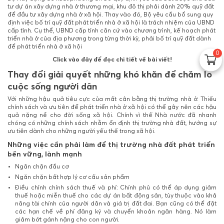
tư dự án xây dựng nhà ở thương mại, khu đô thị phải dành 20% quỹ đất
để đầu tư xây dựng nhà ở xã hội. Thay vào đó, Bộ yêu cầu bổ sung quy
định việc bố trí quỹ đất phát triển nhà ở xã hội là trách nhiệm của UBND
cấp tỉnh. Cụ thể, UBND cấp tỉnh căn cứ vào chương trình, kế hoạch phát
triển nhà ở của địa phương trong từng thời kỳ, phải bố trí quỹ đất dành
để phát triển nhà ở xã hội
0
Click vào đây để đọc chi tiết về bài viết!
Thay đổi giải quyết những khó khăn để chăm lo
cuộc sống người dân
Với những hậu quả tiêu cực của mất cân bằng thị trường nhà ở. Thiếu
chính sách và ưu tiên để phát triển nhà ở xã hội có thể gây nên các hậu
quả nặng nề cho đời sống xã hội. Chính vì thế Nhà nước đã nhanh
chóng có những chính sách nhằm ổn định thị trường nhà đất, hướng sự
ưu tiên dành cho những người yếu thế trong xã hội.
Những việc cần phải làm để thị trường nhà đất phát triển
bền vững, lành mạnh
Ngăn chặn đầu cơ
Ngăn chặn bất hợp lý cơ cấu sản phẩm
Điều chỉnh chính sách thuế và phí: Chính phủ có thể áp dụng giảm
thuế hoặc miễn thuế cho các dự án bất động sản, tùy thuộc vào khả
năng tài chính của người dân và giá trị đất đai. Bạn cũng có thể đặt
các hạn chế về phí đăng ký và chuyển khoản ngân hàng. Nó làm
giảm bớt gánh nặng cho con người.