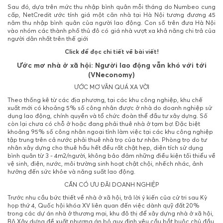
Sau đó, dựa trên mức thu nhập bình quân mỗi tháng do Numbeo cung
cấp, NetCredit ước tính giá một căn nhà tại Hà Nội tương đương 45
năm thu nhập bình quân của người lao động. Con số trên đưa Hà Nội
vào nhóm các thành phố thủ đô có giá nhà vượt xa khả năng chi trả của
người dân nhất trên thế giới
Click để đọc chi tiết về bài viết!
Ước mơ nhà ở xã hội: Người lao động vẫn khó với tới
(VNeconomy)
ƯỚC MƠ VẪN QUÁ XA VỜI
Theo thống kê từ các địa phương, tại các khu công nghiệp, khu chế
xuất mới có khoảng 5% số công nhân được ở nhà do doanh nghiệp sử
dụng lao động, chính quyền và tổ chức đoàn thể đầu tư xây dựng. Số
còn lại chưa có chỗ ở hoặc đang phải thuê nhà ở tạm bợ. Đặc biệt
khoảng 95% số công nhân ngoại tỉnh làm việc tại các khu công nghiệp
tập trung trên cả nước phải thuê nhà trọ của tư nhân. Phòng trọ do tư
nhân xây dựng cho thuê hầu hết đều rất chật hẹp, diện tích sử dụng
bình quân từ 3 - 4m2/người, không bảo đảm những điều kiện tối thiểu về
vệ sinh, điện, nước, môi trường sinh hoạt chật chội, nhếch nhác, ảnh
hưởng đến sức khỏe và năng suất lao động.
CẦN CÓ ƯU ĐÃI DOANH NGHIỆP
Trước nhu cầu bức thiết về nhà ở xã hội, trả lời ý kiến của cử tri sau Kỳ
họp thứ 4, Quốc hội khóa XV liên quan đến việc dành quỹ đất 20%
trong các dự án nhà ở thương mại, khu đô thị để xây dựng nhà ở xã hội,
Bộ Xây dựng đề xuất phương án bỏ quy định yêu cầu bắt buộc chủ đầu