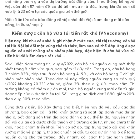
khả năng tham gia vào thị trường bất động sản. Theo thống kê
người
Việt cần đến 57 năm để có đủ tiền mua nhà đất
. Trong khi đó con số
hợp lý là 23 năm tại các quốc gia trên thế giới.
Một số tin tức các báo đăng về việc nhà đất Việt Nam đang mất cân
bằng, thiếu sự hợp lý.
Kiếm được căn hộ vừa túi tiền rất khó (VNeconomy)
Hiện nay, khi nhu cầu nhà ở ghi nhận ở mức cao, thì thị trường căn hộ
tại Hà Nội lại đối mặt cùng thách thức, làm sao có thể đáp ứng được
nguồn cầu với những sản phẩm phù hợp, đặc biệt là căn hộ vừa túi
tiền bởi để kiếm được rất khó…
Savill Việt Nam thông tin, quý 4/2022, căn hộ có nguồn cung mới thấp
nhất trong 8 năm vừa qua, bao gồm 12.637 căn. Trong đó, căn hộ hạng
B chiếm 83%, tiếp sau là căn hộ hạng A 9%, và căn hộ hạng C chỉ ghi
nhận một phần nhỏ. Theo đơn vị này, tổng nguồn cung sơ cấp quý
4/2022 khoảng 20.333 căn hộ, giảm 3% theo quý, 6% theo năm. Thị
trường không có thêm dự án mới, toàn bộ nguồn cung mới đến từ giai
đoạn tiếp của 6 dự án hiện tại. Số lượng giao dịch đạt 2.890, giảm 20%
theo quý, 30% theo năm.
Cũng đưa ý kiến, Bộ Xây dựng cho biết, hiện nay đã yêu cầu các địa
phương, bao gồm cả Hà Nội khẩn trương rà soát lập danh mục dự án
nhà ở, bất động sản trên địa bàn; đánh giá cụ thể lý do, nguyên nhân
đối với dự án đã được chấp thuận chủ trương đầu tư, nhưng chưa triển
khai, hoặc chậm triển khai. Trên cơ sở đó, tập trung tháo gỡ khó khăn
vướng mắc về pháp lý, thủ tục chuẩn bị đầu tư các dự án nhà ở để tăng
nguồn cung cho thị trường; đẩy nhanh, cải cách thủ tục hành chính,