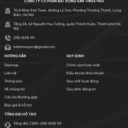
CÔNG TY CỔ PHẦN BẤT ĐỘNG SẢN TIMES PRO
T6.21 Khai Sơn Town, đường Lý Sơn, Phường Thượng Thanh, Long
Biên, Hà Nội
Tầng 2A, 62 Nguyễn Huy Tưởng, quận Thanh Xuân, Thành phố Hà
Nội
(08) 1608 1111
bdstimespro@gmailcom
HƯỚNG DẪN
QUY ĐỊNH
Sitemap
Chính sách bảo mật
Liên hệ
Điều khoản thỏa thuận
Thông báo
Quy chế hoạt động
Về chúng tôi
Quy định đăng tin
Câu hỏi thường gặp
Báo giá & hỗ trợ
TỔNG ĐÀI HỖ TRỢ
Tổng đài CSKH:
(08) 1608 1111