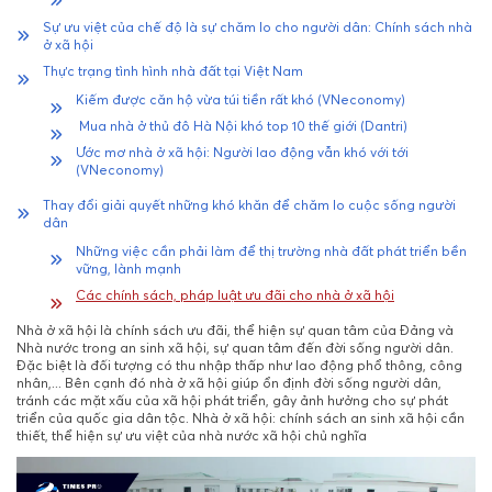
Sự ưu việt của chế độ là sự chăm lo cho người dân: Chính sách nhà
ở xã hội
Thực trạng tình hình nhà đất tại Việt Nam
Kiếm được căn hộ vừa túi tiền rất khó (VNeconomy)
Mua nhà ở thủ đô Hà Nội khó top 10 thế giới (Dantri)
Ước mơ nhà ở xã hội: Người lao động vẫn khó với tới
(VNeconomy)
Thay đổi giải quyết những khó khăn để chăm lo cuộc sống người
dân
Những việc cần phải làm để thị trường nhà đất phát triển bền
vững, lành mạnh
Các chính sách, pháp luật ưu đãi cho nhà ở xã hội
Nhà ở xã hội là chính sách ưu đãi, thể hiện sự quan tâm của Đảng và
Nhà nước trong an sinh xã hội, sự quan tâm đến đời sống người dân.
Đặc biệt là đối tượng có thu nhập thấp như lao động phổ thông, công
nhân,... Bên cạnh đó nhà ở xã hội giúp ổn định đời sống người dân,
tránh các mặt xấu của xã hội phát triển, gây ảnh hưởng cho sự phát
triển của quốc gia dân tộc.
Nhà ở xã hội: chính sách an sinh xã hội cần
thiết, thể hiện sự ưu việt của nhà nước xã hội chủ nghĩa