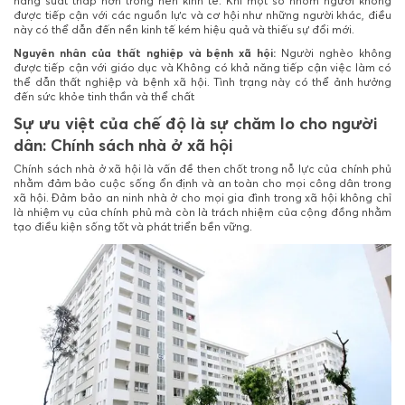
năng suất thấp hơn trong nền kinh tế. Khi một số nhóm người không
được tiếp cận với các nguồn lực và cơ hội như những người khác, điều
này có thể dẫn đến nền kinh tế kém hiệu quả và thiếu sự đổi mới.
Nguyên nhân của thất nghiệp và bệnh xã hội:
Người nghèo không
được tiếp cận với giáo dục và Không có khả năng tiếp cận việc làm có
thể dẫn thất nghiệp và bệnh xã hội. Tình trạng này có thể ảnh hưởng
đến sức khỏe tinh thần và thể chất
Sự ưu việt của chế độ là sự chăm lo cho người
dân: Chính sách nhà ở xã hội
Chính sách nhà ở xã hội là vấn đề then chốt trong nỗ lực của chính phủ
nhằm đảm bảo cuộc sống ổn định và an toàn cho mọi công dân trong
xã hội. Đảm bảo an ninh nhà ở cho mọi gia đình trong xã hội không chỉ
là nhiệm vụ của chính phủ mà còn là trách nhiệm của cộng đồng nhằm
tạo điều kiện sống tốt và phát triển bền vững.