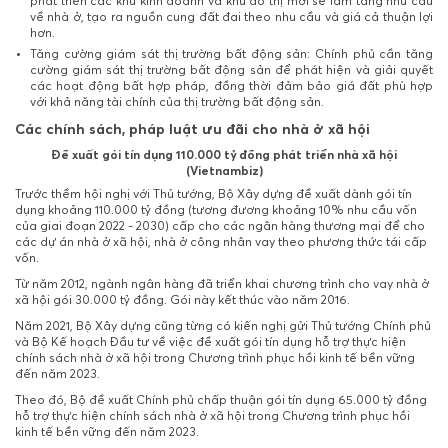
phát triển các khu kinh doanh và khu đô thị mới sẽ làm tăng nhu cầu
về nhà ở, tạo ra nguồn cung đất đai theo nhu cầu và giá cả thuận lợi
hơn.
Tăng cường giám sát thị trường bất động sản: Chính phủ cần tăng
cường giám sát thị trường bất động sản để phát hiện và giải quyết
các hoạt động bất hợp pháp, đồng thời đảm bảo giá đất phù hợp
với khả năng tài chính của thị trường bất động sản.
Các chính sách, pháp luật ưu đãi cho nhà ở xã hội
Đề xuất gói tín dụng 110.000 tỷ đồng phát triển nhà xã hội
(Vietnambiz)
Trước thềm hội nghị với Thủ tướng, Bộ Xây dựng đề xuất dành gói tín
dụng khoảng 110.000 tỷ đồng (tương đương khoảng 10% nhu cầu vốn
của giai đoạn 2022 - 2030) cấp cho các ngân hàng thương mại để cho
các dự án nhà ở xã hội, nhà ở công nhân vay theo phương thức tái cấp
vốn.
Từ năm 2012, ngành ngân hàng đã triển khai chương trình cho vay nhà ở
xã hội gói 30.000 tỷ đồng. Gói này kết thúc vào năm 2016.
Năm 2021, Bộ Xây dựng cũng từng có kiến nghị gửi Thủ tướng Chính phủ
và Bộ Kế hoạch Đầu tư về việc đề xuất gói tín dụng hỗ trợ thực hiện
chính sách nhà ở xã hội trong Chương trình phục hồi kinh tế bền vững
đến năm 2023.
Theo đó, Bộ đề xuất Chính phủ chấp thuận gói tín dụng 65.000 tỷ đồng
hỗ trợ thực hiện chính sách nhà ở xã hội trong Chương trình phục hồi
kinh tế bền vững đến năm 2023.