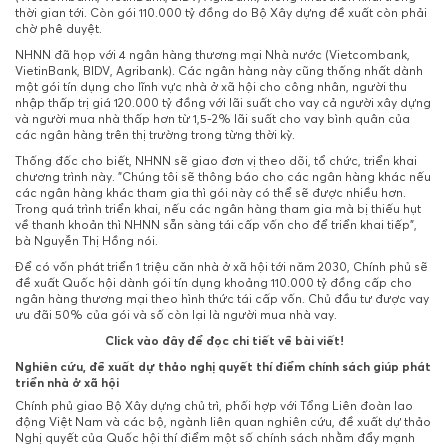
thời gian tới. Còn gói 110.000 tỷ đồng do Bộ Xây dựng đề xuất còn phải
chờ phê duyệt.
NHNN đã họp với 4 ngân hàng thương mại Nhà nước (Vietcombank,
VietinBank, BIDV, Agribank). Các ngân hàng này cũng thống nhất dành
một gói tín dụng cho lĩnh vực nhà ở xã hội cho công nhân, người thu
nhập thấp trị giá 120.000 tỷ đồng với lãi suất cho vay cả người xây dựng
và người mua nhà thấp hơn từ 1,5-2% lãi suất cho vay bình quân của
các ngân hàng trên thị trường trong từng thời kỳ.
Thống đốc cho biết, NHNN sẽ giao đơn vị theo dõi, tổ chức, triển khai
chương trình này. "Chúng tôi sẽ thông báo cho các ngân hàng khác nếu
các ngân hàng khác tham gia thì gói này có thể sẽ được nhiều hơn.
Trong quá trình triển khai, nếu các ngân hàng tham gia mà bị thiếu hụt
về thanh khoản thì NHNN sẵn sàng tái cấp vốn cho để triển khai tiếp”,
bà Nguyễn Thị Hồng nói.
Để có vốn phát triển 1 triệu căn nhà ở xã hội tới năm 2030, Chính phủ sẽ
đề xuất Quốc hội dành gói tín dụng khoảng 110.000 tỷ đồng cấp cho
ngân hàng thương mại theo hình thức tái cấp vốn. Chủ đầu tư được vay
ưu đãi 50% của gói và số còn lại là người mua nhà vay.
Click vào đây để đọc chi tiết về bài viết!
Nghiên cứu, đề xuất dự thảo nghị quyết thí điểm chính sách giúp phát
triển nhà ở xã hội
Chính phủ giao Bộ Xây dựng chủ trì, phối hợp với Tổng Liên đoàn lao
động Việt Nam và các bộ, ngành liên quan nghiên cứu, đề xuất dự thảo
Nghị quyết của Quốc hội thí điểm một số chính sách nhằm đẩy mạnh