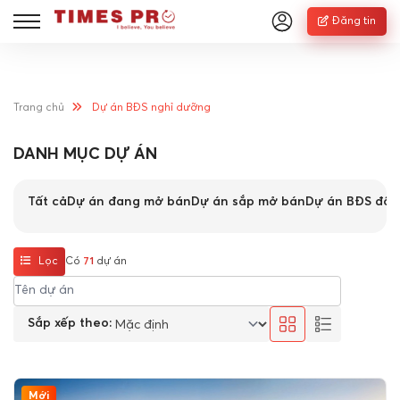
Đăng tin
Trang chủ
Dự án BĐS nghỉ dưỡng
DANH MỤC DỰ ÁN
Tất cả
Dự án đang mở bán
Dự án sắp mở bán
Dự án BĐS đô t
Lọc
Có
71
dự án
Sắp xếp theo:
Mới