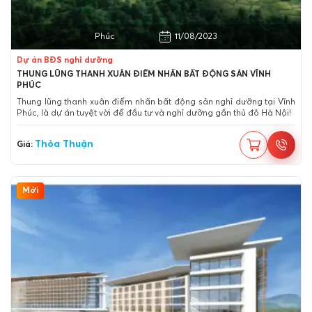
Thành phố Phúc Yên, Vĩnh Phúc
11/08/2023
Dự án BĐS nghỉ dưỡng
THUNG LŨNG THANH XUÂN ĐIỂM NHẤN BẤT ĐỘNG SẢN VĨNH
PHÚC
Thung lũng thanh xuân điểm nhấn bất động sản nghỉ dưỡng tại Vĩnh
Phúc, là dự án tuyệt vời để đầu tư và nghỉ dưỡng gần thủ đô Hà Nội!
Thỏa Thuận
Giá:
Mới