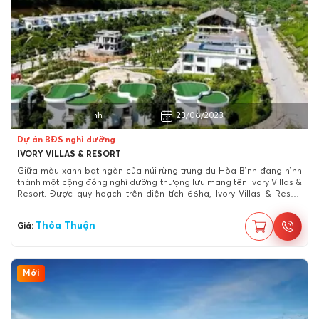
Huyện Lương Sơn, Hòa Bình
23/06/2023
Dự án BĐS nghỉ dưỡng
IVORY VILLAS & RESORT
Giữa màu xanh bạt ngàn của núi rừng trung du Hòa Bình đang hình
thành một cộng đồng nghỉ dưỡng thượng lưu mang tên Ivory Villas &
Resort. Được quy hoạch trên diện tích 66ha, Ivory Villas & Resort
gồm 4 phân khu chính, mỗi phân khu là 1 resort hoàn chỉnh với những
nét riêng và được liên kết trong một tổng thể tạo nên một chuỗi
Thỏa Thuận
Giá:
những tiện nghi đẳng cấp.
Mới