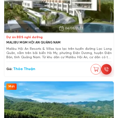
Thị xã Điện Bàn, Quảng Nam
04/08/2023
Dự án BĐS nghỉ dưỡng
MALIBU MGM HỘI AN QUẢNG NAM
Malibu Hội An Resorts & Villas tọa lạc trên tuyến đường Lạc Long
Quân, nằm trên bãi biển Hà My, phường Điện Dương, huyện Điện
Bàn, tỉnh Quảng Nam. Từ khu dân cư Malibu Hội An, cư dân có thể
tiếp cận đến trung tâm Đà Nẵng, sân bay Đà Nẵng, khu phố cổ Hội
An,...để vui chơi, giải trí.
Thỏa Thuận
Giá:
Mới