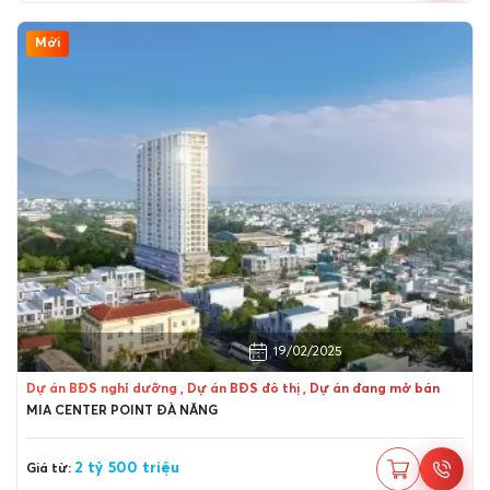
Mới
Quận Liên Chiểu, Đà Nẵng
19/02/2025
Dự án BĐS nghỉ dưỡng , Dự án BĐS đô thị , Dự án đang mở bán
MIA CENTER POINT ĐÀ NẴNG
2 tỷ 500 triệu
Giá từ: