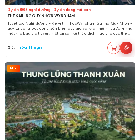
Dự án BĐS nghỉ dưỡng , Dự án đang mở bán
THE SAILING QUY NHƠN WYNDHAM
Tuyệt tác Nghỉ dưỡng - Kế vị tinh hoaWyndham Sailing Quy Nhơn –
quy tụ dòng bất động sản biển đắt giá và khan hiếm, được ví như
một kho báu gia truyền, một tài sản kế thừa đích thực cho các thế hệ
tinh hoa cùng tận hưởng những giá trị sinh lời tiếp nối.
Thỏa Thuận
Giá:
Mới