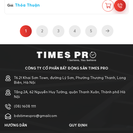
Thỏa Thuận
Giá:
1
2
3
4
5
CÔNG TY CỔ PHẦN BẤT ĐỘNG SẢN TIMES PRO
T6.21 Khai Sơn Town, đường Lý Sơn, Phường Thượng Thanh, Long
Biên, Hà Nội
Tầng 2A, 62 Nguyễn Huy Tưởng, quận Thanh Xuân, Thành phố Hà
Nội
(08) 1608 1111
bdstimespro@gmailcom
HƯỚNG DẪN
QUY ĐỊNH