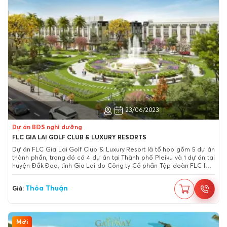
Huyện Đắk Đoa, Gia Lai
23/06/2023
Dự án BĐS nghỉ dưỡng
FLC GIA LAI GOLF CLUB & LUXURY RESORTS
Dự án FLC Gia Lai Golf Club & Luxury Resort là tổ hợp gồm 5 dự án
thành phần, trong đó có 4 dự án tại Thành phố Pleiku và 1 dự án tại
huyện Đắk Đoa, tỉnh Gia Lai do Công ty Cổ phần Tập đoàn FLC làm
chủ đầu tư. Nhận thấy được tiềm năng phát triển, Tập đoàn FLC đã
nghiên cứu và quy hoạch, cải thiện diện mạo đô thị, hỗ trợ phát triển
Thỏa Thuận
Giá:
kinh tế – xã hội, tạo công ăn việc làm cho người dân của tỉnh, đặc
biệt là chú trọng nghiên cứu và đầu tư vào Dự án FLC Gia Lai.
Mới