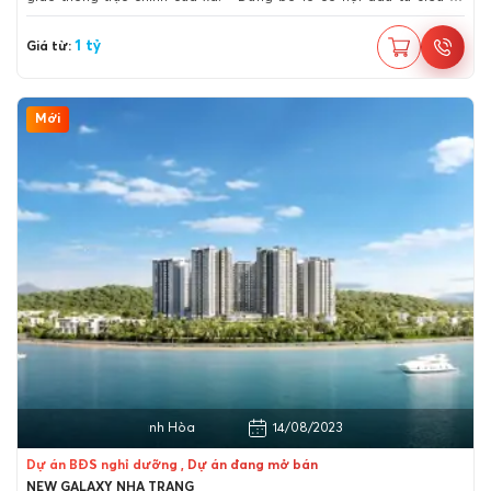
nhuận này.
1 tỷ
Giá từ:
Mới
Thành phố Nha Trang, Khánh Hòa
14/08/2023
Dự án BĐS nghỉ dưỡng , Dự án đang mở bán
NEW GALAXY NHA TRANG