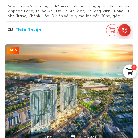
New Galaxy Nha Trang là dự án căn hộ tọa lạc ngay tại Bến cáp treo
Vinpearl Land, thuộc Khu Đô Thị An Viên, Phường Vĩnh Tường, TP
Nha Trang, Khánh Hòa. Dự án với quy mô lên đến 20ha, gồm 1500
căn hộ cao cấp do Hưng Thịnh Corp làm chủ đầu tư. Trong khi thị
trường bất động sản tại Nha Trang chủ yếu nghiêng nhiều về các dự
Thỏa Thuận
Giá:
án Resort nghỉ dưỡng thì sự có mặt của New Galaxy Nha Trang tựa
như “cơn mưa rào giữa nắng hạ” giúp đáp ứng nhu cầu về một nơi
an cư chất lượng, đẳng cấp của khách hàng.
Mới
0
Thành phố Quy Nhơn, Bình Định
11/08/2023