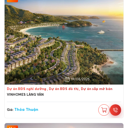
Quận Liên Chiểu, Đà Nẵng
19/08/2025
Dự án BĐS nghỉ dưỡng , Dự án BĐS đô thị , Dự án sắp mở bán
VINHOMES LÀNG VÂN
Thỏa Thuận
Giá: