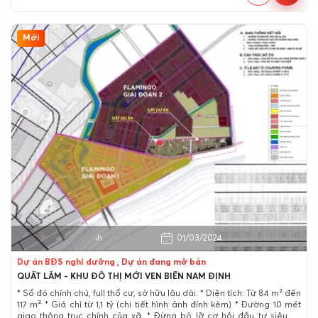
Mới
Huyện Giao Thủy, Nam Định
01/03/2024
Dự án BĐS nghỉ dưỡng , Dự án đang mở bán
QUẤT LÂM - KHU ĐÔ THỊ MỚI VEN BIỂN NAM ĐỊNH
* Sổ đỏ chính chủ, full thổ cư, sở hữu lâu dài. * Diện tích: Từ 84 m² đến
117 m² * Giá chỉ từ 1,1 tỷ (chi tiết hình ảnh đính kèm) * Đường 10 mét
giao thông trục chính của xã. * Đừng bỏ lỡ cơ hội đầu tư siêu lợi