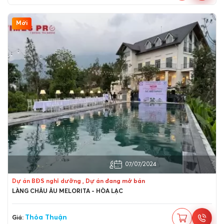
Mới
Huyện Thạch Thất, Hà Nội
07/07/2024
Dự án BĐS nghỉ dưỡng , Dự án đang mở bán
LÀNG CHÂU ÂU MELORITA - HÒA LẠC
Thỏa Thuận
Giá: