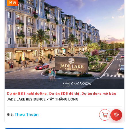
Mới
Quận Bắc Từ Liêm, Hà Nội
06/08/2025
Dự án BĐS nghỉ dưỡng , Dự án BĐS đô thị , Dự án đang mở bán
JADE LAKE RESIDENCE -TÂY THĂNG LONG
Thỏa Thuận
Giá: