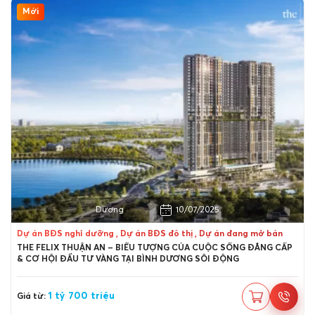
Mới
Thành phố Thuận An, Bình Dương
10/07/2025
Dự án BĐS nghỉ dưỡng , Dự án BĐS đô thị , Dự án đang mở bán
THE FELIX THUẬN AN – BIỂU TƯỢNG CỦA CUỘC SỐNG ĐẲNG CẤP
& CƠ HỘI ĐẦU TƯ VÀNG TẠI BÌNH DƯƠNG SÔI ĐỘNG
1 tỷ 700 triệu
Giá từ: