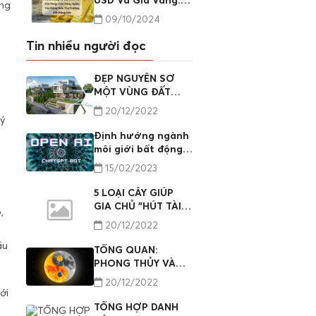
USD Và Giá Vàng:
ang
Cơn Sóng Ngầm
09/10/2024
Tác Động Đến Thị
Trường Bất Động
Tin nhiều người đọc
Sản
ĐẸP NGUYÊN SƠ
MỘT VÙNG ĐẤT
LƯƠNG SƠN, HÒA
20/12/2022
BÌNH
ý
Định hướng ngành
môi giới bất động
sản nhìn từ
15/02/2023
chatGPT phần 01
5 LOẠI CÂY GIÚP
GIA CHỦ "HÚT TÀI
,
HÚT LỘC"
20/12/2022
ầu
TỔNG QUAN:
PHONG THỦY VÀ
ỨNG DỤNG VÀO
20/12/2022
ĐỜI SỐNG (PHẦN II)
ới
TỔNG HỢP DANH