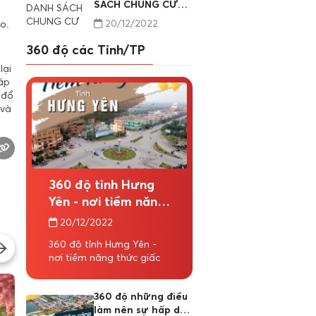
SÁCH CHUNG CƯ
QUẬN LONG BIÊN
20/12/2022
o.
360 độ các Tỉnh/TP
lại
áp
 đổ
 và
360 độ tỉnh Hưng
Yên - nơi tiềm năng
thức giấc
20/12/2022
360 độ tỉnh Hưng Yên -
nơi tiềm năng thức giấc
360 độ những điều
làm nên sự hấp dẫn