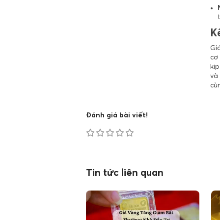
K
Gi
cơ
kịp
và 
cùn
Đánh giá bài viết!
Tin tức liên quan