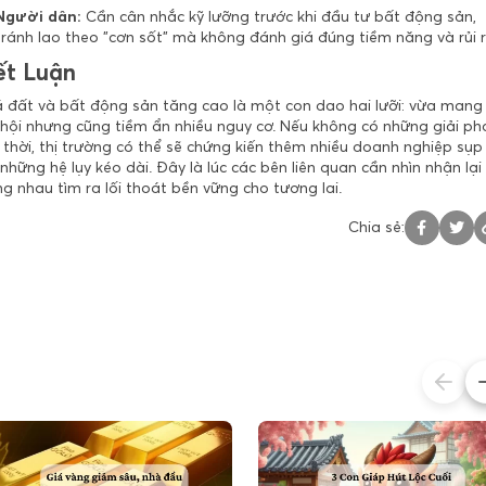
Người dân:
Cần cân nhắc kỹ lưỡng trước khi đầu tư bất động sản,
tránh lao theo "cơn sốt" mà không đánh giá đúng tiềm năng và rủi r
ết Luận
á đất và bất động sản tăng cao là một con dao hai lưỡi: vừa mang 
 hội nhưng cũng tiềm ẩn nhiều nguy cơ. Nếu không có những giải ph
 thời, thị trường có thể sẽ chứng kiến thêm nhiều doanh nghiệp sụp
những hệ lụy kéo dài. Đây là lúc các bên liên quan cần nhìn nhận lại
g nhau tìm ra lối thoát bền vững cho tương lai.
Chia sẻ: