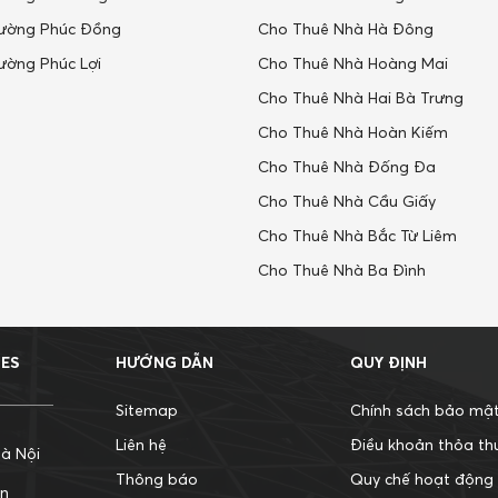
ường Phúc Đồng
Cho Thuê Nhà Hà Đông
ường Phúc Lợi
Cho Thuê Nhà Hoàng Mai
Cho Thuê Nhà Hai Bà Trưng
Cho Thuê Nhà Hoàn Kiếm
Cho Thuê Nhà Đống Đa
Cho Thuê Nhà Cầu Giấy
Cho Thuê Nhà Bắc Từ Liêm
Cho Thuê Nhà Ba Đình
MES
HƯỚNG DẪN
QUY ĐỊNH
Sitemap
Chính sách bảo mậ
Liên hệ
Điều khoản thỏa th
à Nội
Thông báo
Quy chế hoạt động
ận