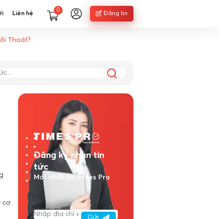
0
ới
Liên hệ
Đăng tin
ối Thoát?
Đăng ký nhận tin
tức
g
Mới nhất từ Times Pro
 cơ
Gửi