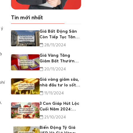
Tin mới nhất
 ý
Giá Bất Động Sản
Còn Tiếp Tục Tăng
Cao, Doanh Nghiệp
28/11/2024
Cũng Sụp Đổ: Đâu
Là Lối Thoát?
à
Giá Vàng Tăng
Giảm Bất Thường:
Nhà Đầu Tư "Đứng
20/11/2024
Ngồi Không Yên"
Trước Cơn Sốt Tài
Giá vàng giảm sâu,
phí
Sản
nhà đầu tư lo sốt
vó: Bất động sản có
11/11/2024
phải là "bến đỗ" an
toàn?
,
3 Con Giáp Hút Lộc
Cuối Năm 2024:
May Mắn Bùng Nổ
21/10/2024
Trong Bất Động
Sản
Biến Động Tỷ Giá