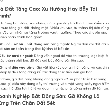
h?
iá Đất Tăng Cao: Xu Hướng Hay Bẫy Tài
hính?
ị trường bất động sản những năm gần đây trở thành tâm điểm chú
i mức tăng giá đất chóng mặt. Nhiều khu vực, từ thành thị đến vùng
n, đều ghi nhận sự tăng trưởng vượt ngưỡng. Theo các chuyên gia,
uyên nhân chính bao gồm:
Nhu cầu sở hữu bất động sản tăng mạnh:
Người dân coi đất đai l
tài sản an toàn trong thời kỳ kinh tế bất ổn.
Đầu tư nước ngoài:
Dòng vốn ngoại đổ vào thị trường, đặc biệt ở
các thành phố lớn, đã đẩy giá bất động sản lên cao.
Chi phí đầu vào tăng:
Giá vật liệu xây dựng, nhân công, và các chi 
pháp lý đều tăng đáng kể, tác động trực tiếp đến giá bán.
 nhiên, giá đất tăng không đồng nghĩa với sự phát triển bền vững.
ược lại, điều này đang đẩy thị trường vào một vòng xoáy nguy hiểm
i các nhà đầu tư nhỏ lẻ và doanh nghiệp phải gồng mình để tồn tại.
oanh Nghiệp Bất Động Sản: Gã Khổng Lồ
ứng Trên Chân Đất Sét