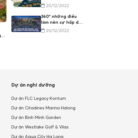
của BĐS Quảng
20/12/2022
Ninh
360* những điều
làm nên sự hấp dẫn
của BĐS Thái
Biến Động Tỷ Giá USD Và Giá
Tỷ Giá USD Hôm Nay 
20/12/2022
Nguyên
g
Vàng: Cơn Sóng Ngầm Tác Động
Bất Động Sản Rung 
Đến Thị Trường Bất Động Sản
Hội Đầu Tư Đi Về Đâ
09/10/2024
30/09/2024
Dự án nghỉ dưỡng
Dự án FLC Legacy Kontum
Dự án Citadines Marina Halong
Dự án Bình Minh Garden
Dự án Westlake Golf & Vilas
Dự án Aqua City Hạ Long