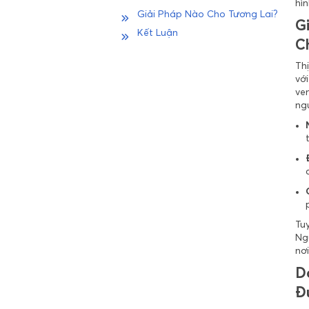
hìn
Giải Pháp Nào Cho Tương Lai?
G
Kết Luận
C
Th
vớ
ve
ng
Tuy
Ng
nơ
D
Đ