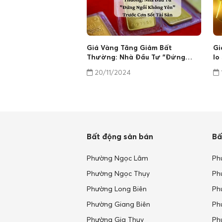
Giá Vàng Tăng Giảm Bất
Gi
Thường: Nhà Đầu Tư "Đứng
lo
Ngồi Không Yên" Trước Cơn Sốt
là
20/11/2024
Tài Sản
Bất động sản bán
Bấ
Phường Ngọc Lâm
Ph
Phường Ngọc Thụy
Ph
Phường Long Biên
Ph
Phường Giang Biên
Ph
Phường Gia Thụy
Ph