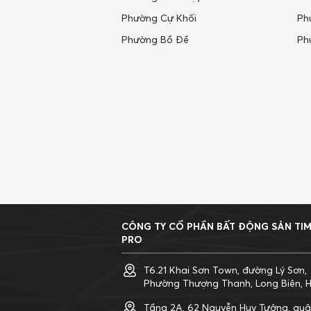
Phường Cự Khối
Ph
Phường Bồ Đề
Ph
CÔNG TY CỔ PHẦN BẤT ĐỘNG SẢN TI
PRO
T6.21 Khai Sơn Town, đường Lý Sơn,
Phường Thượng Thanh, Long Biên, H
Tầng 2A, 62 Nguyễn Huy Tưởng, qu