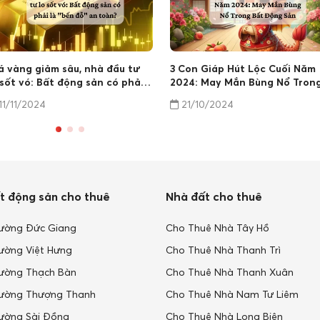
á vàng giảm sâu, nhà đầu tư
3 Con Giáp Hút Lộc Cuối Năm
 sốt vó: Bất động sản có phải
2024: May Mắn Bùng Nổ Tron
 "bến đỗ" an toàn?
Bất Động Sản
11/11/2024
21/10/2024
t động sản cho thuê
Nhà đất cho thuê
ường Đức Giang
Cho Thuê Nhà Tây Hồ
ường Việt Hưng
Cho Thuê Nhà Thanh Trì
ường Thạch Bàn
Cho Thuê Nhà Thanh Xuân
ường Thượng Thanh
Cho Thuê Nhà Nam Tư Liêm
ường Sài Đồng
Cho Thuê Nhà Long Biên