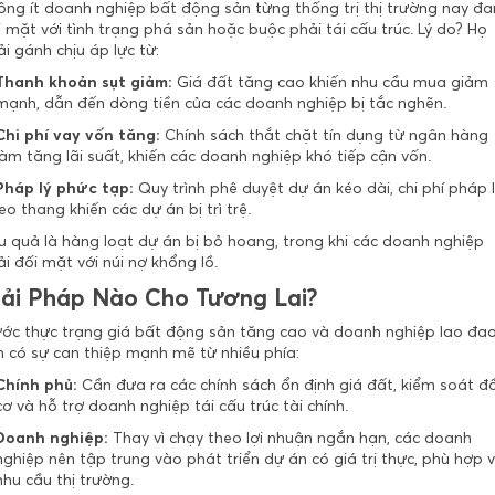
ông ít doanh nghiệp bất động sản từng thống trị thị trường nay đ
 mặt với tình trạng phá sản hoặc buộc phải tái cấu trúc. Lý do? Họ
i gánh chịu áp lực từ:
Thanh khoản sụt giảm:
Giá đất tăng cao khiến nhu cầu mua giảm
mạnh, dẫn đến dòng tiền của các doanh nghiệp bị tắc nghẽn.
Chi phí vay vốn tăng:
Chính sách thắt chặt tín dụng từ ngân hàng
làm tăng lãi suất, khiến các doanh nghiệp khó tiếp cận vốn.
Pháp lý phức tạp:
Quy trình phê duyệt dự án kéo dài, chi phí pháp l
leo thang khiến các dự án bị trì trệ.
u quả là hàng loạt dự án bị bỏ hoang, trong khi các doanh nghiệp
i đối mặt với núi nợ khổng lồ.
iải Pháp Nào Cho Tương Lai?
ước thực trạng giá bất động sản tăng cao và doanh nghiệp lao đao
n có sự can thiệp mạnh mẽ từ nhiều phía:
Chính phủ:
Cần đưa ra các chính sách ổn định giá đất, kiểm soát đ
cơ và hỗ trợ doanh nghiệp tái cấu trúc tài chính.
Doanh nghiệp:
Thay vì chạy theo lợi nhuận ngắn hạn, các doanh
nghiệp nên tập trung vào phát triển dự án có giá trị thực, phù hợp v
nhu cầu thị trường.