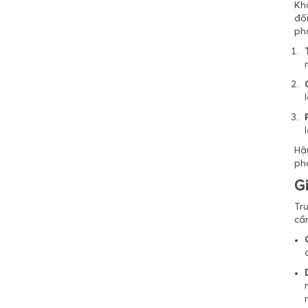
Kh
đối
phả
Hậ
phả
G
Tr
cầ