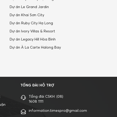
Dự án Le Grand Jardin
Dự án Khai Sơn City
Dự án Ruby City Hạ Long
Dự án Ivory Villas & Resort
Dự án Legacy Hill Hòa Bình
Dự án À La Carte Halong Bay
TỔNG ĐÀI HỖ TRỢ
t
Tổng đài CSKH:
(08)
1608 1111
uận
information.timespro@gmail.com