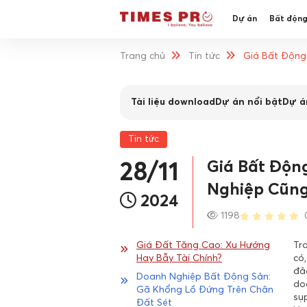
Dự án
Bất động
Trang chủ
Tin tức
Giá Bất Động
Tài liệu download
Dự án nổi bật
Dự á
Tin tức
Giá Bất Độn
28/11
Nghiệp Cũng
2024
1198
Giá Đất Tăng Cao: Xu Hướng
Tr
Hay Bẫy Tài Chính?
có,
đảo
Doanh Nghiệp Bất Động Sản:
do
Gã Khổng Lồ Đứng Trên Chân
sụp
Đất Sét