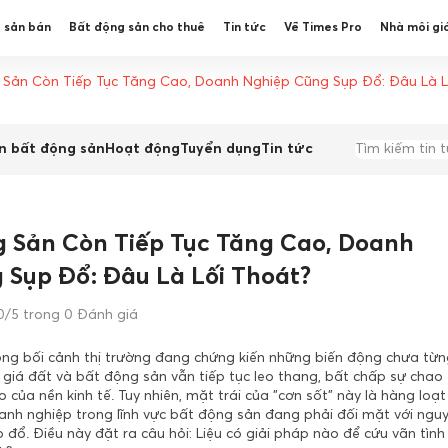
 sản bán
Bất động sản cho thuê
Tin tức
Về Times Pro
Nhà môi gi
 Sản Còn Tiếp Tục Tăng Cao, Doanh Nghiệp Cũng Sụp Đổ: Đâu Là L
n bất động sản
Hoạt động
Tuyển dụng
Tin tức
g Sản Còn Tiếp Tục Tăng Cao, Doanh
 Sụp Đổ: Đâu Là Lối Thoát?
0/5 trong 0 Đánh giá
ong bối cảnh thị trường đang chứng kiến những biến động chưa từn
 giá đất và bất động sản vẫn tiếp tục leo thang, bất chấp sự chao
 của nền kinh tế. Tuy nhiên, mặt trái của "cơn sốt" này là hàng loạt
anh nghiệp trong lĩnh vực bất động sản đang phải đối mặt với nguy
 đổ. Điều này đặt ra câu hỏi: Liệu có giải pháp nào để cứu vãn tình