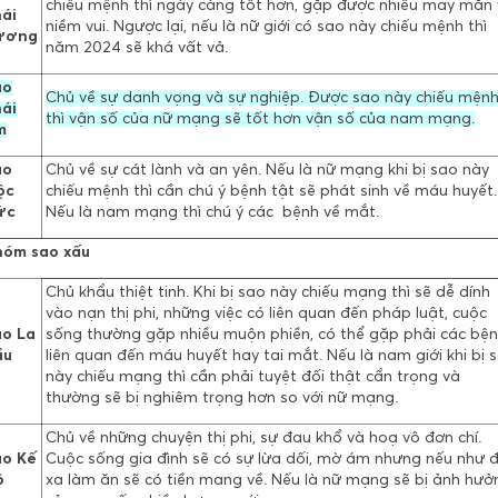
chiếu mệnh thì ngày càng tốt hơn, gặp được nhiều may mắn
ái
niềm vui. Ngược lại, nếu là nữ giới có sao này chiếu mệnh thì
ương
năm 2024 sẽ khá vất vả.
ao
Chủ về sự danh vọng và sự nghiệp. Được sao này chiếu mện
ái
thì vận số của nữ mạng sẽ tốt hơn vận số của nam mạng.
m
ao
Chủ về sự cát lành và an yên. Nếu là nữ mạng khi bị sao này
ộc
chiếu mệnh thì cần chú ý bệnh tật sẽ phát sinh về máu huyết.
ức
Nếu là nam mạng thì chú ý các bệnh về mắt.
óm sao xấu
Chủ khẩu thiệt tinh. Khi bị sao này chiếu mạng thì sẽ dễ dính
vào nạn thị phi, những việc có liên quan đến pháp luật, cuộc
o La
sống thường gặp nhiều muộn phiền, có thể gặp phải các bệ
ầu
liên quan đến máu huyết hay tai mắt. Nếu là nam giới khi bị 
này chiếu mạng thì cần phải tuyệt đối thật cẩn trọng và
thường sẽ bị nghiêm trọng hơn so với nữ mạng.
Chủ về những chuyện thị phi, sự đau khổ và hoạ vô đơn chí.
o Kế
Cuộc sống gia đình sẽ có sự lừa dối, mờ ám nhưng nếu như đ
ô
xa làm ăn sẽ có tiền mang về. Nếu là nữ mạng sẽ bị ảnh hưở