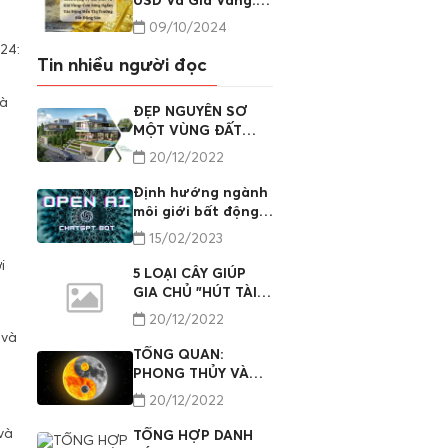
USD Và Giá Vàng:
n
Cơn Sóng Ngầm
09/10/2024
Tác Động Đến Thị
24:
Trường Bất Động
Tin nhiều người đọc
Sản
là
ĐẸP NGUYÊN SƠ
MỘT VÙNG ĐẤT
LƯƠNG SƠN, HÒA
20/12/2022
BÌNH
ú
Định hướng ngành
môi giới bất động
sản nhìn từ
15/02/2023
chatGPT phần 01
i
5 LOẠI CÂY GIÚP
GIA CHỦ "HÚT TÀI
HÚT LỘC"
20/12/2022
 và
TỔNG QUAN:
PHONG THỦY VÀ
ỨNG DỤNG VÀO
20/12/2022
ĐỜI SỐNG (PHẦN II)
và
TỔNG HỢP DANH