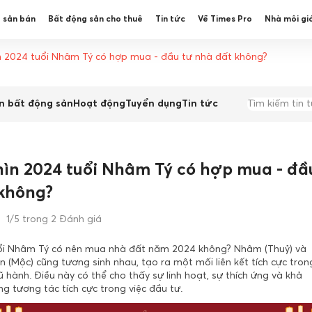
 sản bán
Bất động sản cho thuê
Tin tức
Về Times Pro
Nhà môi gi
n 2024 tuổi Nhâm Tý có hợp mua - đầu tư nhà đất không?
n bất động sản
Hoạt động
Tuyển dụng
Tin tức
ìn 2024 tuổi Nhâm Tý có hợp mua - đầ
 không?
1/5 trong 2 Đánh giá
ổi Nhâm Tý có nên mua nhà đất năm 2024 không? Nhâm (Thuỷ) và
n (Mộc) cũng tương sinh nhau, tạo ra một mối liên kết tích cực tron
 hành. Điều này có thể cho thấy sự linh hoạt, sự thích ứng và khả
g tương tác tích cực trong việc đầu tư.