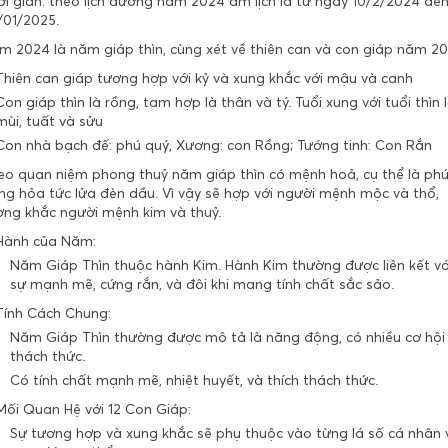
ời gian: theo lịch dương năm 2024 âm lịch là từ
ngày 10/2/2024 đế
/01/2025.
m 2024 là năm giáp thìn, cùng xét về thiên can và con giáp năm 20
Thiên can giáp tương hợp với kỷ và xung khắc với mậu và canh
Con giáp thìn là rồng, tam hợp là thân và tý. Tuổi xung với tuổi thìn 
mùi, tuất và sửu
Con nhà bạch đế: phú quý, Xương: con Rồng; Tướng tinh: Con Rắn
eo quan niệm phong thuỷ năm giáp thìn có mệnh hoả, cụ thể là ph
ng hỏa tức lửa đèn dầu. Vì vậy sẽ hợp với người mệnh mộc và thổ,
ơng khắc người mệnh kim và thuỷ.
Hành của Năm:
Năm Giáp Thìn thuộc hành Kim. Hành Kim thường được liên kết vớ
sự mạnh mẽ, cứng rắn, và đôi khi mang tính chất sắc sảo.
Tính Cách Chung:
Năm Giáp Thìn thường được mô tả là năng động, có nhiều cơ hội
thách thức.
Có tính chất mạnh mẽ, nhiệt huyết, và thích thách thức.
Mối Quan Hệ với 12 Con Giáp:
Sự tương hợp và xung khắc sẽ phụ thuộc vào từng lá số cá nhân 