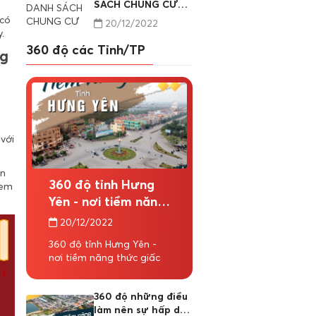
SÁCH CHUNG CƯ
QUẬN LONG BIÊN
 có
20/12/2022
.
360 độ các Tỉnh/TP
ng
với
n
360 độ tỉnh Hưng
xem
Yên - nơi tiềm năng
thức giấc
20/12/2022
360 độ tỉnh Hưng Yên -
nơi tiềm năng thức giấc
360 độ những điều
làm nên sự hấp dẫn