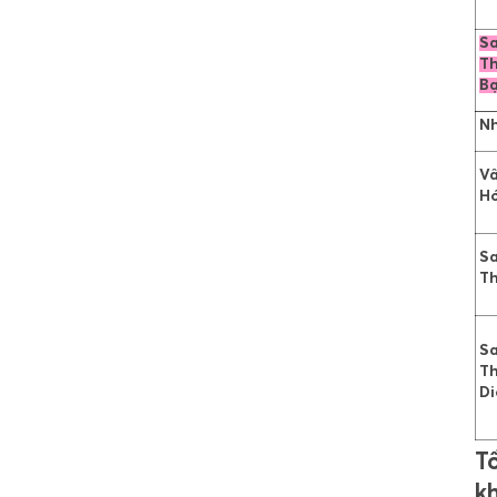
S
Th
B
Nh
V
H
S
Th
S
T
Di
T
k