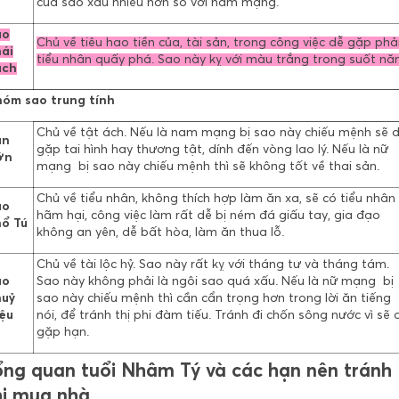
của sao xấu nhiều hơn so với nam mạng.
ao
Chủ về tiêu hao tiền của, tài sản, trong công việc dễ gặp phả
ái
tiểu nhân quấy phá. Sao này kỵ với màu trắng trong suốt nă
ạch
óm sao trung tính
Chủ về tật ách. Nếu là nam mạng bị sao này chiếu mệnh sẽ 
ân
gặp tai hình hay thương tật, dính đến vòng lao lý. Nếu là nữ
ớn
mạng bị sao này chiếu mệnh thì sẽ không tốt về thai sản.
Chủ về tiểu nhân, không thích hợp làm ăn xa, sẽ có tiểu nhân
ao
hãm hại, công việc làm rất dễ bị ném đá giấu tay, gia đạo
ổ Tú
không an yên, dễ bất hòa, làm ăn thua lỗ.
Chủ về tài lộc hỷ. Sao này rất kỵ với tháng tư và tháng tám.
ao
Sao này không phải là ngôi sao quá xấu. Nếu là nữ mạng bị
huỷ
sao này chiếu mệnh thì cần cẩn trọng hơn trong lời ăn tiếng
ệu
nói, để tránh thị phi đàm tiếu. Tránh đi chốn sông nước vì sẽ 
gặp hạn.
ổng quan tuổi Nhâm Tý và các hạn nên tránh
hi mua nhà