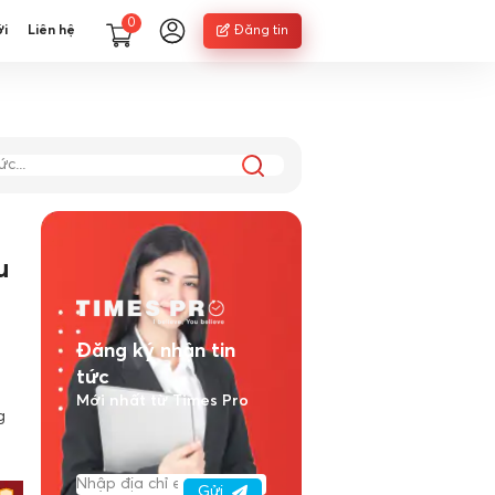
0
ới
Liên hệ
Đăng tin
u
Đăng ký nhận tin
tức
Mới nhất từ Times Pro
g
Gửi