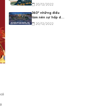
của BĐS Quảng
20/12/2022
Ninh
360* những điều
làm nên sự hấp dẫn
của BĐS Thái
20/12/2022
Nguyên
 có
có