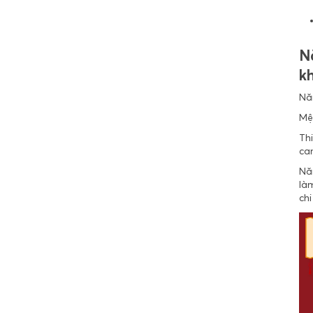
N
k
Nă
Mệ
Th
can
Nă
là
chi