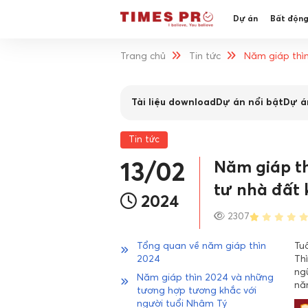
Dự án
Bất động
Trang chủ
Tin tức
Năm giáp thì
Tài liệu download
Dự án nổi bật
Dự á
Tin tức
Năm giáp th
13/02
tư nhà đất
2024
2307
Tổng quan về năm giáp thìn
Tu
2024
Thì
ngũ
Năm giáp thìn 2024 và những
năn
tương hợp tương khắc với
người tuổi Nhâm Tý