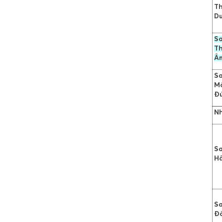
Th
D
S
Th
Â
S
M
Đ
Nh
Sa
H
Sa
Đ