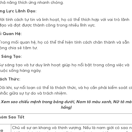
khả năng thích ứng nhanh chóng.
ng Lực Lãnh Đạo:
Với tính cách tự tin và linh hoạt, họ có thể thích hợp với vai trò lãnh
đạo và đạt được thành công trong nhiều lĩnh vực.
i Quan Hệ:
Trong mối quan hệ, họ có thể thể hiện tính cách chân thành và sẵn
lòng chia sẻ tâm tư.
 Sáng Tạo:
Sự sáng tạo và tư duy linh hoạt giúp họ nổi bật trong công việc và
cuộc sống hàng ngày.
ách Thức:
Đôi khi, sự nổi loạn có thể là thách thức, và họ cần phải kiểm soát c
nhắc giữa sự tự do và trách nhiệm.
( Xem sao chiếu mệnh trong bảng dưới, Nam tô màu xanh, Nữ tô mà
hồng)
óm Sao Tốt
Chủ về sự an khang và thịnh vượng. Nếu là nam giới có sao 
ao