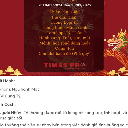
ũ Hành:
Nhâm: Ngũ hành Mộc.
Tý: Cung Tý.
nh Cách:
Người Nhâm Tý thường được mô tả là người sáng tạo, linh hoạt, và
trực giác tốt.
Họ thường thể hiện sự nhạy bén trong việc đánh giá tình huống và 