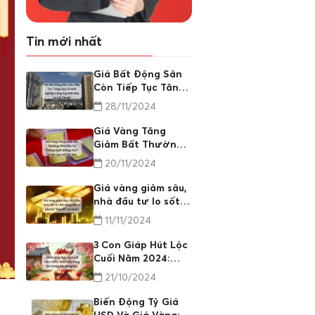
Tin mới nhất
Giá Bất Động Sản
Còn Tiếp Tục Tăng
Cao, Doanh Nghiệp
28/11/2024
Cũng Sụp Đổ: Đâu
Là Lối Thoát?
Giá Vàng Tăng
Giảm Bất Thường:
Nhà Đầu Tư "Đứng
20/11/2024
Ngồi Không Yên"
Trước Cơn Sốt Tài
Giá vàng giảm sâu,
Sản
nhà đầu tư lo sốt
vó: Bất động sản có
11/11/2024
phải là "bến đỗ" an
toàn?
3 Con Giáp Hút Lộc
Cuối Năm 2024:
May Mắn Bùng Nổ
21/10/2024
Trong Bất Động
Sản
Biến Động Tỷ Giá