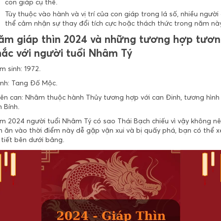
con giáp cụ thể.
Tùy thuộc vào hành và vị trí của con giáp trong lá số, nhiều người
thể cảm nhận sự thay đổi tích cực hoặc thách thức trong năm này
ăm giáp thìn 2024 và những tương hợp tươ
hắc với người tuổi Nhâm Tý
m sinh:
1972.
nh:
Tang Đố Mộc.
iên can:
Nhâm thuộc hành Thủy tương hợp với can Đinh, tương hình 
 Bính.
m 2024 người tuổi Nhâm Tý có sao
Thái Bạch
chiếu vì vậy
không nê
m ăn vào thời điểm này dễ gặp vận xui và bị quấy phá, bạn có thể 
 tiết bên dưới bảng.