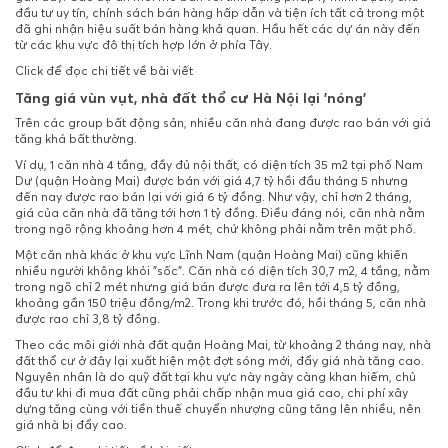
đầu tư uy tín, chính sách bán hàng hấp dẫn và tiện ích tất cả trong một
đã ghi nhận hiệu suất bán hàng khả quan. Hầu hết các dự án này đến
từ các khu vực đô thị tích hợp lớn ở phía Tây.
Click để đọc chi tiết về bài viết
Tăng giá vùn vụt, nhà đất thổ cư Hà Nội lại 'nóng'
Trên các group bất động sản, nhiều căn nhà đang được rao bán với giá
tăng khá bất thường.
Ví dụ, 1 căn nhà 4 tầng, đầy đủ nội thất, có diện tích 35 m2 tại phố Nam
Dư (quận Hoàng Mai) được bán với giá 4,7 tỷ hồi đầu tháng 5 nhưng
đến nay được rao bán lại với giá 6 tỷ đồng. Như vậy, chỉ hơn 2 tháng,
giá của căn nhà đã tăng tới hơn 1 tỷ đồng. Điều đáng nói, căn nhà nằm
trong ngõ rộng khoảng hơn 4 mét, chứ không phải nằm trên mặt phố.
Một căn nhà khác ở khu vực Lĩnh Nam (quận Hoàng Mai) cũng khiến
nhiều người không khỏi "sốc". Căn nhà có diện tích 30,7 m2, 4 tầng, nằm
trong ngõ chỉ 2 mét nhưng giá bán được đưa ra lên tới 4,5 tỷ đồng,
khoảng gần 150 triệu đồng/m2. Trong khi trước đó, hồi tháng 5, căn nhà
được rao chỉ 3,8 tỷ đồng.
Theo các môi giới nhà đất quận Hoàng Mai, từ khoảng 2 tháng nay, nhà
đất thổ cư ở đây lại xuất hiện một đợt sóng mới, đẩy giá nhà tăng cao.
Nguyên nhân là do quỹ đất tại khu vực này ngày càng khan hiếm, chủ
đầu tư khi đi mua đất cũng phải chấp nhận mua giá cao, chi phí xây
dựng tăng cùng với tiền thuế chuyển nhượng cũng tăng lên nhiều, nên
giá nhà bị đẩy cao.