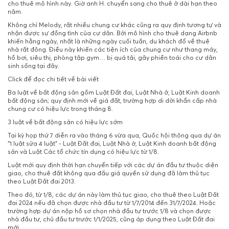
cho thuê mô hình này. Giờ anh H. chuyển sang cho thuê ở dài hạn theo
năm.
Không chỉ Melody, rất nhiều chung cư khác cũng ra quy định tương tự và
nhận được sự đồng tình của cư dân. Bởi mô hình cho thuê dạng Airbnb
khiến hằng ngày, nhất là những ngày cuối tuần, du khách đổ về thuê
nhà rất đông. Điều này khiến các tiện ích của chung cư như thang máy,
hồ bơi, siêu thị, phòng tập gym… bị quá tải, gây phiền toái cho cư
dân
sinh
sống tại đây.
Click để đọc chi tiết về bài viết
Ba luật về bất động sản gồm Luật Đất đai, Luật Nhà ở, Luật Kinh doanh
bất động sản; quy định mới về giá đất, trường hợp di dời khẩn cấp nhà
chung cư có hiệu lực trong tháng 8.
3 luật về bất động sản có hiệu lực sớm
Tại kỳ họp thứ 7 diễn ra vào tháng 6 vừa qua, Quốc hội thông qua dự án
“1 luật sửa 4 luật” - Luật Đất đai, Luật Nhà ở, Luật Kinh doanh bất động
sản và Luật Các tổ chức tín dụng có hiệu lực từ 1/8.
Luật mới quy định thời hạn chuyển tiếp với các dự án đầu tư thuộc diện
giao, cho thuê đất không qua đấu giá quyền sử dụng đã làm thủ tục
theo Luật Đất đai 2013.
Theo đó, từ 1/8, các dự án này làm thủ tục giao, cho thuê theo Luật Đất
đai 2024 nếu đã chọn được nhà đầu tư từ 1/7/2014 đến 31/7/2024. Hoặc
trường hợp dự án nộp hồ sơ chọn nhà đầu tư trước 1/8 và chọn được
nhà đầu tư, chủ đầu tư trước 1/1/2025, cũng áp dụng theo Luật Đất đai
mới.