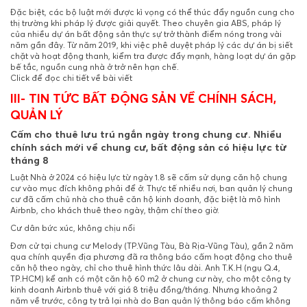
Đặc biệt, các bộ luật mới được kì vọng có thể thúc đẩy nguồn cung cho
thị trường khi pháp lý được giải quyết. Theo chuyên gia ABS, pháp lý
của nhiều dự án bất động sản thực sự trở thành điểm nóng trong vài
năm gần đây. Từ năm 2019, khi việc phê duyệt pháp lý các dự án bị siết
chặt và hoạt động thanh, kiểm tra được đẩy mạnh, hàng loạt dự án gặp
bế tắc, nguồn cung nhà ở trở nên hạn chế.
Click để đọc chi tiết về bài viết
III- TIN TỨC BẤT ĐỘNG SẢN VỀ CHÍNH SÁCH,
QUẢN LÝ
Cấm cho thuê lưu trú ngắn ngày trong chung cư. Nhiều
chính sách mới về chung cư, bất động sản có hiệu lực từ
tháng 8
Luật Nhà ở 2024 có hiệu lực từ ngày 1.8 sẽ cấm sử dụng căn hộ chung
cư vào mục đích không phải để ở. Thực tế nhiều nơi, ban quản lý chung
cư đã cấm chủ nhà cho thuê căn hộ kinh doanh, đặc biệt là mô hình
Airbnb, cho khách thuê theo ngày, thậm chí theo giờ.
Cư dân bức xúc, không chịu nổi
Đơn cử tại
chung cư
Melody (TP.Vũng Tàu, Bà Rịa-Vũng Tàu), gần 2 năm
qua chính quyền địa phương đã ra thông báo cấm hoạt động cho thuê
căn hộ theo ngày, chỉ cho thuê hình thức lâu dài. Anh T.K.H (ngụ Q.4,
TP.HCM) kể anh có một căn hộ 60 m2 ở chung cư này, cho một công ty
kinh doanh Airbnb thuê với giá 8 triệu đồng/tháng. Nhưng khoảng 2
năm về trước, công ty trả lại nhà do Ban quản lý thông báo cấm không