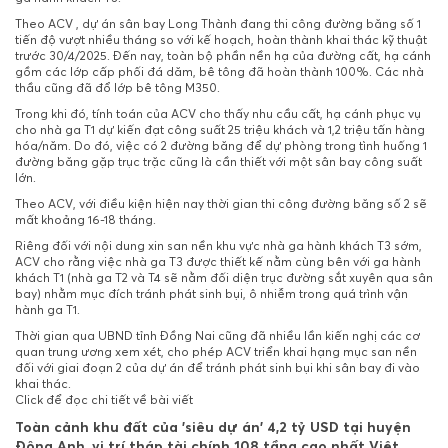
Theo ACV , dự án sân bay Long Thành đang thi công đường băng số 1
tiến độ vượt nhiều tháng so với kế hoạch, hoàn thành khai thác kỹ thuật
trước 30/4/2025. Đến nay, toàn bộ phần nền hạ của đường cất, hạ cánh
gồm các lớp cấp phối đá dăm, bê tông đã hoàn thành 100%. Các nhà
thầu cũng đã đổ lớp bê tông M350.
Trong khi đó, tính toán của ACV cho thấy nhu cầu cất, hạ cánh phục vụ
cho nhà ga T1 dự kiến đạt công suất 25 triệu khách và 1,2 triệu tấn hàng
hóa/năm. Do đó, việc có 2 đường băng để dự phòng trong tình huống 1
đường băng gặp trục trặc cũng là cần thiết với một sân bay công suất
lớn.
Theo ACV, với điều kiện hiện nay thời gian thi công đường băng số 2 sẽ
mất khoảng 16-18 tháng.
Riêng đối với nội dung xin san nền khu vực nhà ga hành khách T3 sớm,
ACV cho rằng việc nhà ga T3 được thiết kế nằm cùng bên với ga hành
khách T1 (nhà ga T2 và T4 sẽ nằm đối diện trục đường sắt xuyên qua sân
bay) nhằm mục đích tránh phát sinh bụi, ô nhiễm trong quá trình vận
hành ga T1.
Thời gian qua UBND tỉnh Đồng Nai cũng đã nhiều lần kiến nghị các cơ
quan trung ương xem xét, cho phép ACV triển khai hạng mục san nền
đối với giai đoạn 2 của dự án để tránh phát sinh bụi khi sân bay đi vào
khai thác.
Click để đọc chi tiết về bài viết
Toàn cảnh khu đất của 'siêu dự án' 4,2 tỷ USD tại huyện
Đông Anh, vị trí tháp tài chính 108 tầng cao nhất Việt