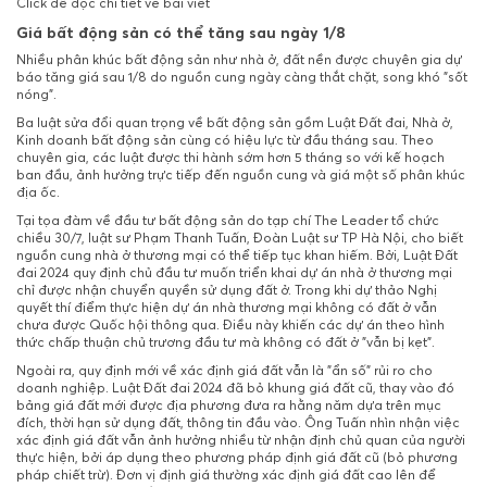
Click để đọc chi tiết về bài viết
Giá bất động sản có thể tăng sau ngày 1/8
Nhiều phân khúc bất động sản như nhà ở, đất nền được chuyên gia dự
báo tăng giá sau 1/8 do nguồn cung ngày càng thắt chặt, song khó "sốt
nóng".
Ba luật sửa đổi quan trọng về bất động sản gồm Luật Đất đai, Nhà ở,
Kinh doanh bất động sản cùng có hiệu lực từ đầu tháng sau. Theo
chuyên gia, các luật được thi hành sớm hơn 5 tháng so với kế hoạch
ban đầu, ảnh hưởng trực tiếp đến nguồn cung và giá một số phân khúc
địa ốc.
Tại tọa đàm về đầu tư bất động sản do tạp chí The Leader tổ chức
chiều 30/7, luật sư Phạm Thanh Tuấn, Đoàn Luật sư TP Hà Nội, cho biết
nguồn cung nhà ở thương mại có thể tiếp tục khan hiếm. Bởi, Luật Đất
đai 2024 quy định chủ đầu tư muốn triển khai dự án nhà ở thương mại
chỉ được nhận chuyển quyền sử dụng đất ở. Trong khi dự thảo Nghị
quyết thí điểm thực hiện dự án nhà thương mại không có đất ở vẫn
chưa được Quốc hội thông qua. Điều này khiến các dự án theo hình
thức chấp thuận chủ trương đầu tư mà không có đất ở "vẫn bị kẹt".
Ngoài ra, quy định mới về xác định giá đất vẫn là "ẩn số" rủi ro cho
doanh nghiệp. Luật Đất đai 2024 đã bỏ khung giá đất cũ, thay vào đó
bảng giá đất mới được địa phương đưa ra hằng năm dựa trên mục
đích, thời hạn sử dụng đất, thông tin đầu vào. Ông Tuấn nhìn nhận việc
xác định giá đất vẫn ảnh hưởng nhiều từ nhận định chủ quan của người
thực hiện, bởi áp dụng theo phương pháp định giá đất cũ (bỏ phương
pháp chiết trừ). Đơn vị định giá thường xác định giá đất cao lên để