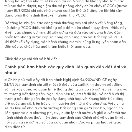
Trong hồ sơ, tòa nhà thiết kế cao tối đa 6 tầng để không phải làm các
thủ tục thẩm duyệt, nghiệm thu về phòng cháy chữa cháy (PCCC) (trước
ngày 15/5/2024 chỉ các nhà chung cư, tập thể từ 7 tầng trở lên khi xây
dựng phải thẩm định thiết kế, nghiệm thu PCCC.
Để tăng lợi nhuận, các công trình thường xây sai phép về: Nâng tầng,
hệ thống PCCC thiếu và không bảo đảm tiêu chuẩn quy định... Điều này
khiến các chung cư mini đã xây dựng và đưa vào sử dụng trước đây
phần lớn không được cấp sổ hồng cho từng căn hộ. Bất cập về PCCC
khi thiết kế xây dựng, vận hành chung cư mini cũng là nguyên nhân dẫn
đến các vụ cháy hậu quả thảm khốc thời gian qua.
Click để đọc chi tiết về bài viết
Chính phủ ban hành các quy định liên quan đến đất đai và
nhà ở
# Chính phủ mới đây đã ban hành Nghị định 94/2024/NĐ-CP ngày
24/7/2024 quy định chi tiết một số điều của Luật Kinh doanh bất động
sản về xây dựng và quản lý hệ thống thông tin, cơ sở dữ liệu về nhà ở và
thị trường bất động sản. Nghị định nêu rõ, cơ sở dữ liệu về nhà ở và thị
trường bất động sản được xây dựng phù hợp với Khung kiến trúc tổng
thể quốc gia số, kiến trúc chính quyền điện tử ở địa phương. Việc chia
sẻ dữ liệu về nhà ở và thị trường bất động sản giữa các bộ, ngành có
liên quan và địa phương phục vụ quản lý nhà nước và giải quyết thủ tục
hành chính được thực hiện theo quy định của Chính phủ về quản lý, kết
nối và chia sẻ dữ liệu số của cơ quan nhà nước và pháp luật về giao
dịch điện tử.