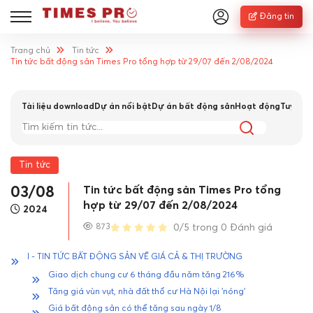
Đăng tin
Trang chủ
Tin tức
Tin tức bất động sản Times Pro tổng hợp từ 29/07 đến 2/08/2024
Tài liệu download
Dự án nổi bật
Dự án bất động sản
Hoạt động
Tuyển 
Tin tức
Tin tức bất động sản Times Pro tổng
03/08
hợp từ 29/07 đến 2/08/2024
2024
873
0/5 trong 0 Đánh giá
I - TIN TỨC BẤT ĐỘNG SẢN VỀ GIÁ CẢ & THỊ TRƯỜNG
Giao dịch chung cư 6 tháng đầu năm tăng 216%
Tăng giá vùn vụt, nhà đất thổ cư Hà Nội lại 'nóng'
Giá bất động sản có thể tăng sau ngày 1/8