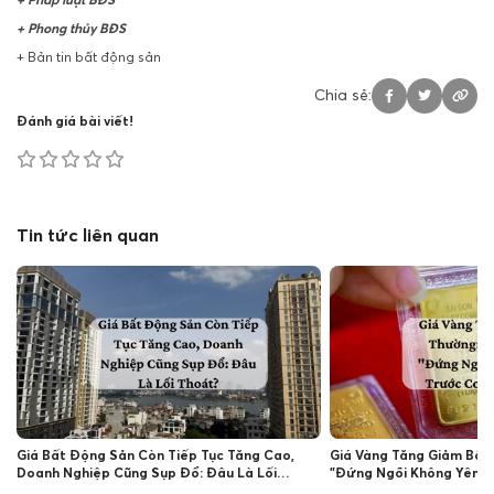
+ Pháp luật BĐS
+ Phong thủy BĐS
+ Bản tin bất động sản
Chia sẻ:
Đánh giá bài viết!
Tin tức liên quan
Giá Bất Động Sản Còn Tiếp Tục Tăng Cao,
Giá Vàng Tăng Giảm Bất
Doanh Nghiệp Cũng Sụp Đổ: Đâu Là Lối
"Đứng Ngồi Không Yên" 
Thoát?
Sản