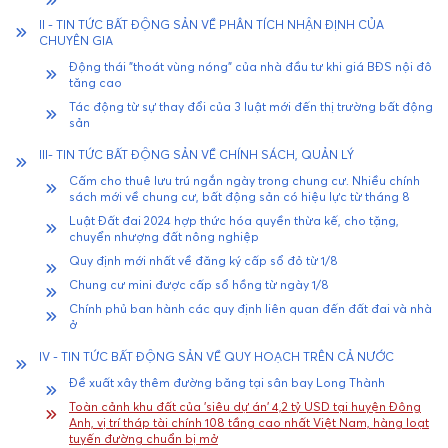
II - TIN TỨC BẤT ĐỘNG SẢN VỀ PHÂN TÍCH NHẬN ĐỊNH CỦA
CHUYÊN GIA
Động thái "thoát vùng nóng" của nhà đầu tư khi giá BĐS nội đô
tăng cao
Tác động từ sự thay đổi của 3 luật mới đến thị trường bất động
sản
III- TIN TỨC BẤT ĐỘNG SẢN VỀ CHÍNH SÁCH, QUẢN LÝ
Cấm cho thuê lưu trú ngắn ngày trong chung cư. Nhiều chính
sách mới về chung cư, bất động sản có hiệu lực từ tháng 8
Luật Đất đai 2024 hợp thức hóa quyền thừa kế, cho tặng,
chuyển nhượng đất nông nghiệp
Quy định mới nhất về đăng ký cấp sổ đỏ từ 1/8
Chung cư mini được cấp sổ hồng từ ngày 1/8
Chính phủ ban hành các quy định liên quan đến đất đai và nhà
ở
IV - TIN TỨC BẤT ĐỘNG SẢN VỀ QUY HOẠCH TRÊN CẢ NƯỚC
Đề xuất xây thêm đường băng tại sân bay Long Thành
Toàn cảnh khu đất của 'siêu dự án' 4,2 tỷ USD tại huyện Đông
Anh, vị trí tháp tài chính 108 tầng cao nhất Việt Nam, hàng loạt
tuyến đường chuẩn bị mở