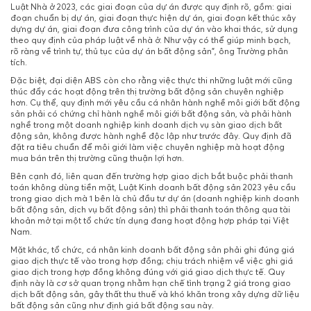
Luật Nhà ở 2023, các giai đoạn của dự án được quy định rõ, gồm: giai
đoạn chuẩn bị dự án, giai đoạn thực hiện dự án, giai đoạn kết thúc xây
dựng dự án, giai đoạn đưa công trình của dự án vào khai thác, sử dụng
theo quy định của pháp luật về nhà ở. Như vậy có thể giúp minh bạch,
rõ ràng về trình tự, thủ tục của dự án bất động sản”, ông Trường phân
tích.
Đặc biệt, đại diện ABS còn cho rằng việc thực thi những luật mới cũng
thúc đẩy các hoạt động trên thị trường bất động sản chuyên nghiệp
hơn. Cụ thể, quy định mới yêu cầu cá nhân hành nghề môi giới bất động
sản phải có chứng chỉ hành nghề môi giới bất động sản, và phải hành
nghề trong một doanh nghiệp kinh doanh dịch vụ sàn giao dịch bất
động sản, không được hành nghề độc lập như trước đây. Quy định đã
đặt ra tiêu chuẩn để môi giới làm việc chuyên nghiệp mà hoạt động
mua bán trên thị trường cũng thuận lợi hơn.
Bên cạnh đó, liên quan đến trường hợp giao dịch bắt buộc phải thanh
toán không dùng tiền mặt, Luật Kinh doanh bất động sản 2023 yêu cầu
trong giao dịch mà 1 bên là chủ đầu tư dự án (doanh nghiệp kinh doanh
bất động sản, dịch vụ bất động sản) thì phải thanh toán thông qua tài
khoản mở tại một tổ chức tín dụng đang hoạt động hợp pháp tại Việt
Nam.
Mặt khác, tổ chức, cá nhân kinh doanh bất động sản phải ghi đúng giá
giao dịch thực tế vào trong hợp đồng; chịu trách nhiệm về việc ghi giá
giao dịch trong hợp đồng không đúng với giá giao dịch thực tế. Quy
định này là cơ sở quan trọng nhằm hạn chế tình trạng 2 giá trong giao
dịch bất động sản, gây thất thu thuế và khó khăn trong xây dựng dữ liệu
bất động sản cũng như định giá bất động sau này.