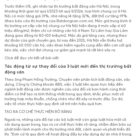
Trước thềm 1/8, ghi nhận tại thị trường bất động sản Hà Nội, trong
khoảng thời gian từ quý I/2023 tới quý II/2024, loại hình chung cư ở Hà
Nội có mức tăng giá 31%, nhà riêng lẻ tăng 32%, đất thổ cư tăng 19%
(theo báo cáo thị trường của Batdongsan.com.vn). Mức giá trung bình ở
thị trường sơ cấp căn hộ chung cư Hà Nội hiện đang ở mức xấp xỉ 60
triệu đồng/m2, thậm chí có những căn hộ ở Nam Từ Liêm hay Gia Lâm
đang giao động từ 80-100 triệu/m2. Mặc dù giá tăng cao, nhưng theo
dự đoán của giới chuyên gia, từ nay đến 2025, Hà Nội vẫn thiếu hụt
khoảng 50.000 căn hộ, việc khan hiếm nguồn cung dẫn đến cơn sốt giá
kéo dài, việc chờ đợi chung cư giảm giá mạnh là rất khó xảy ra.
Click để đọc chi tiết về bài viết
Tác động từ sự thay đổi của 3 luật mới đến thị trường bất
động sản
Theo ông Phạm Hồng Trường, Chuyên viên phân tích bất động sản, xây
dựng, Công ty Chứng khoán ABS, việc 3 luật liên quan trực tiếp đến
ngành bất động sản được nghiên cứu sửa đổi và ban hành cùng thời
điểm có thể tạo ra tính thống nhất trong quy định, khắc phục một số
trường hợp mâu thuẫn, chồng chéo như đã xảy ra trước đây. Do đó,
việc tổ chức thực hiện quy định sẽ trở nên hiệu quả hơn.
TẠO RA CƠ CHẾ THỰC HIỆN RÕ RÀNG
Ngoài ra, những sửa đổi tại các bộ luật mới còn giúp luật hóa một số
nội dung quan trọng, tạo ra cơ chế thực hiện rõ ràng, nhằm đảm bảo sự
phát triển lành mạnh cho thị trường nhà đất, cảnh quan và phát triển đô
thị. "Đơn cử là quy định về hoạt động đầu tư xây dựng dự án nhà ở trong