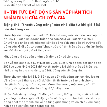
"không bị quy làm thất thoát ngân sách".
Click để đọc chi tiết về bài viết
II - TIN TỨC BẤT ĐỘNG SẢN VỀ PHÂN TÍCH
NHẬN ĐỊNH CỦA CHUYÊN GIA
Động thái "thoát vùng nóng" của nhà đầu tư khi giá BĐS
nội đô tăng cao
Quốc hội đã thông qua Luật Sửa Đổi, bổ sung một số điều của Luật Đất
đai 2024, Luật Kinh doanh bất động sản 2023 và Luật Nhà ở 2023.
Chuyên gia nhận định luật mới sẽ tác động tích cực đến thị trường bất
động sản. Giới đầu tư đang "chạy nước rút" tìm hiểu các dự án tỉnh hoặc
ven đô do lo ngại giá sẽ tăng cao.
Mặt bằng giá các sản phẩm bất động sản sẽ tăng cao
Bàn về tác động của Luật Đất đai 2024, Luật Kinh doanh bất động sản
2023 và Luật Nhà ở 2023 đối với thị trường khi chính thức có hiệu lực,
nhiều chuyên gia cho rằng, giá bất động sản sẽ tăng lên.
Theo chuyên gia, khi 3 luật liên quan đến bất động sản có hiệu lực từ
1/8, sớm hơn 5 tháng so với dự định thì thị trường sẽ nhanh chóng
chuyển khỏi trạng thái chờ, sớm được thụ hưởng một lượng vốn lớn
được giải ngân khi đầu tư công được đẩy nhanh.
Nhận định về thị trường bất động sản trong thời gian tới, nhiều chuyên
gia cũng dự đoán giá bất động sản sẽ tăng cao. Đặc biệt các khu vực
đang phát triển mạnh mẽ về hạ tầng giao thông và có nhiều khu công
nghiệp sẽ có tiềm năng tăng giá lớn.