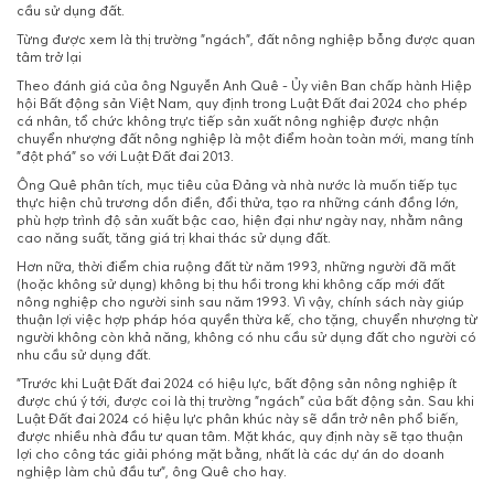
cầu sử dụng đất.
Từng được xem là thị trường "ngách", đất nông nghiệp bỗng được quan
tâm trở lại
Theo đánh giá của ông Nguyễn Anh Quê - Ủy viên Ban chấp hành Hiệp
hội Bất động sản Việt Nam, quy định trong Luật Đất đai 2024 cho phép
cá nhân, tổ chức không trực tiếp sản xuất nông nghiệp được nhận
chuyển nhượng đất nông nghiệp là một điểm hoàn toàn mới, mang tính
"đột phá" so với Luật Đất đai 2013.
Ông Quê phân tích, mục tiêu của Đảng và nhà nước là muốn tiếp tục
thực hiện chủ trương dồn điền, đổi thửa, tạo ra những cánh đồng lớn,
phù hợp trình độ sản xuất bậc cao, hiện đại như ngày nay, nhằm nâng
cao năng suất, tăng giá trị khai thác sử dụng đất.
Hơn nữa, thời điểm chia ruộng đất từ năm 1993, những người đã mất
(hoặc không sử dụng) không bị thu hồi trong khi không cấp mới đất
nông nghiệp cho người sinh sau năm 1993. Vì vậy, chính sách này giúp
thuận lợi việc hợp pháp hóa quyền thừa kế, cho tặng, chuyển nhượng từ
người không còn khả năng, không có nhu cầu sử dụng đất cho người có
nhu cầu sử dụng đất.
"Trước khi Luật Đất đai 2024 có hiệu lực, bất động sản nông nghiệp ít
được chú ý tới, được coi là thị trường "ngách" của bất động sản. Sau khi
Luật Đất đai 2024 có hiệu lực phân khúc này sẽ dần trở nên phổ biến,
được nhiều nhà đầu tư quan tâm. Mặt khác, quy định này sẽ tạo thuận
lợi cho công tác giải phóng mặt bằng, nhất là các dự án do doanh
nghiệp làm chủ đầu tư", ông Quê cho hay.