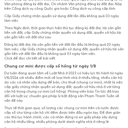
Văn phòng đăng ký đất đai, Chi nhánh Văn phòng đăng ký đất đai; Nộp
trên Cổng dịch vụ công Quốc gia hoặc Cổng dịch vụ công cấp tỉnh.
Cấp Giấy chứng nhận quyền sử dụng đất lần đầu không quá 03 ngày
làm việc
Theo Nghị định, thời gian thực hiện thủ tục đăng ký đất đai, tài sản gắn
liền với đất, cấp Giấy chứng nhận quyền sử dụng đất, quyền sở hữu tài
sản gắn liền với đất như sau:
Đăng ký đất đai, tài sản gắn liền với đất lần đầu là không quá 20 ngày
làm việc; cấp Giấy chứng nhận quyền sử dụng đất, quyền sở hữu tài sản
gắn liền với đất lần đầu là không quá 03 ngày làm việc.
Click để đọc chi tiết về bài viết
Chung cư mini được cấp sổ hồng từ ngày 1/8
Dư luận đang quan tâm về Luật Nhà ở 2023 có hiệu lực thi hành từ ngày
1/8/2024 với nhiều điểm mới về loại hình nhà ở nhiều tầng, nhiều căn hộ
do các cá nhân xây dựng để bán, cho thuê (chung cư mini), nhất là việc
cấp giấy chứng nhận quyền sử dụng đất, quyền sở hữu nhà ở với từng
căn hộ trong chung cư mini (sổ hồng). Phóng viên báo Tin tức đã trao
đổi với luật sư, chuyên gia pháp lý bất động sản Phạm Thanh Tuấn về
vấn đề này.
Thực tế thời gian qua, số lượng các chung cư mini trên cả nước được
cấp sổ cho từng căn hộ chỉ đếm được trên đầu ngón tay. Để đơn giản
các thủ tục hành chính, các cá nhân đứng ra xin giấy phép xây dựng
căn hộ nhiều tầng, nhiều phòng dưới danh nghĩa nhà ở riêng lẻ.