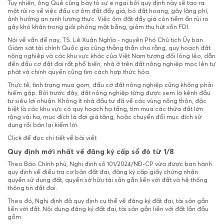
Tuy nhiên, ông Quê cũng bày tỏ sự e ngại bởi quy định này sẽ tạo ra
một rủi ro về việc đầu cơ ôm đất đẩy giá, bỏ đất hoang, gây lãng phí,
ảnh hưởng an ninh lương thực. Việc ôm đất đẩy giá còn tiềm ẩn rủi ro
gây khó khăn trong giải phóng mặt bằng, giảm thu hút vốn FDI.
Nói về vấn đề nay, TS. Lê Xuân Nghĩa - nguyên Phó Chủ tịch Ủy ban
Giám sát tài chính Quốc gia cũng thẳng thắn cho rằng, quy hoạch đất
nông nghiệp và các khu vực khác của Việt Nam tương đối lỏng lẻo, dẫn
đến đầu cơ đất đai rất phổ biến, nhà ở trên đất nông nghiệp mọc lên tự
phát và chính quyền cũng tìm cách hợp thức hóa.
Thực tế, tình trạng mua gom, đầu cơ đất nông nghiệp cũng không phải
hiếm gặp. Bởi trước đây, đất nông nghiệp từng được xem là kênh đầu
tư siêu lợi nhuận. Không ít nhà đầu tư đã về các vùng nông thôn, đặc
biệt là các khu vực có quy hoạch hạ tầng, tìm mua các thửa đất lớn
rộng vài ha, mục đích là đợi giá tăng, hoặc chuyển đổi mục đích sử
dụng rồi bán lại kiếm lời.
Click để đọc chi tiết về bài viết
Quy định mới nhất về đăng ký cấp sổ đỏ từ 1/8
Theo Báo Chính phủ, Nghị định số 101/2024/NĐ-CP vừa được ban hành
quy định về điều tra cơ bản đất đai, đăng ký cấp giấy chứng nhận
quyền sử dụng đất, quyền sở hữu tài sản gắn liền với đất và hệ thống
thông tin đất đai.
Theo đó, Nghị định đã quy định cụ thể về đăng ký đất đai, tài sản gắn
liền với đất. Nội dung đăng ký đất đai, tài sản gắn liền với đất lần đầu
gồm: