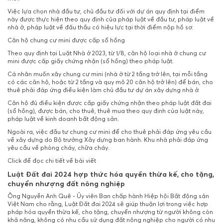
Việc lựa chọn nhà đầu tư, chủ đầu tư đối với dự án quy định tại điểm
này được thực hiện theo quy định của pháp luật về đầu tư, pháp luật về
nhà ở, pháp luật về đấu thầu có hiệu lực tại thời điểm nộp hồ sơ.
Căn hộ chung cư mini được cấp sổ hồng
Theo quy định tại Luật Nhà ở 2023, từ 1/8, căn hộ loại nhà ở chung cư
mini được cấp giấy chứng nhận (sổ hồng) theo pháp luật.
Cá nhân muốn xây chung cư mini (nhà ở từ 2 tầng trở lên, tại mỗi tầng
có các căn hộ, hoặc từ 2 tầng và quy mô 20 căn hộ trở lên) để bán, cho
thuê phải đáp ứng điều kiện làm chủ đầu tư dự án xây dựng nhà ở.
Căn hộ đủ điều kiện được cấp giấy chứng nhận theo pháp luật đất đai
(sổ hồng), được bán, cho thuê, thuê mua theo quy định của luật này,
pháp luật về kinh doanh bất động sản.
Ngoài ra, việc đầu tư chung cư mini để cho thuê phải đáp ứng yêu cầu
về xây dựng do Bộ trưởng Xây dựng ban hành. Khu nhà phải đáp ứng
yêu cầu về phòng cháy, chữa cháy.
Click để đọc chi tiết về bài viết
Luật Đất đai 2024 hợp thức hóa quyền thừa kế, cho tặng,
chuyển nhượng đất nông nghiệp
Ông Nguyễn Anh Quê - Ủy viên Ban chấp hành Hiệp hội Bất động sản
Việt Nam cho rằng, Luật Đất đai 2024 sẽ giúp thuận lợi trong việc hợp
pháp hóa quyền thừa kế, cho tặng, chuyển nhượng từ người không còn
khả năng, không có nhu cầu sử dụng đất nông nghiệp cho người có nhu