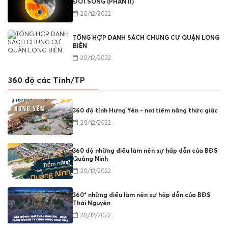
ĐỜI SỐNG (PHẦN II)
20/12/2022
TỔNG HỢP DANH SÁCH CHUNG CƯ QUẬN LONG
BIÊN
20/12/2022
360 độ các Tỉnh/TP
360 độ tỉnh Hưng Yên - nơi tiềm năng thức giấc
20/12/2022
360 độ những điều làm nên sự hấp dẫn của BĐS
Quảng Ninh
20/12/2022
360* những điều làm nên sự hấp dẫn của BĐS
Thái Nguyên
20/12/2022