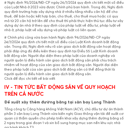
# Nghị định 95/2024/NĐ-CP ngày 26/7/2024 quy định chi tiết một số điều
của Luật Nhà ở 2023 vừa được Chính phủ ban hành. Trong đó, Nghị định
quy định trường hợp xây dựng nhà ở nhiều tầng nhiều căn hộ để cho
thuê, để bán hoặc kết hợp bán, cho thuê, cho thuê mua hoặc có quy
mô từ 20 căn hộ trở lên để cho thuê thì phải thực hiện thủ tục đầu tư xây
dựng dự án nhà ở theo quy định của pháp luật về đầu tư, pháp luật về
nhà ở, pháp luật về xây dựng và pháp luật có liên quan.
# Chính phủ cũng vừa ban hành Nghị định 96/2024/NĐ-CP ngày
24/7/2024 quy định chi tiết một số điều của Luật Kinh doanh bất động
sản. Trong đó, Nghị định nêu rõ sàn giao dịch bất động sản hoạt động
phải đáp ứng đủ điều kiện theo quy định tại Điều 55 Luật Kinh doanh
bất động sản. Người đại diện theo pháp luật của doanh nghiệp và
người quản lý điều hành sàn giao dịch bất động sản phải chịu trách
nhiệm về hoạt động của sàn giao dịch bất động sản. Người đại diện
theo pháp luật của sàn giao dịch bất động sản có thể đồng thời là
người quản lý điều hành sàn giao dịch bất động sản.
Click để đọc chi tiết về bài viết
IV - TIN TỨC BẤT ĐỘNG SẢN VỀ QUY HOẠCH
TRÊN CẢ NƯỚC
Đề xuất xây thêm đường băng tại sân bay Long Thành
Tổng công ty Cảng hàng không Việt Nam (ACV), chủ đầu tư dự án thành
phần 3 sân bay Long Thành vừa kiến nghị Giao thông vận tải đề xuất cơ
quan có thẩm quyền cho phép triển khai xây dựng thêm đường băng số
2 ngay trong giai đoạn 1 và xin bổ sung hạng mục san nền khu vực nhà
ga hành khách T3.