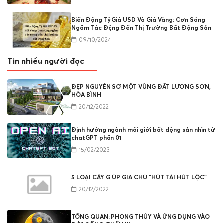
Biến Động Tỷ Giá USD Và Giá Vàng: Cơn Sóng
Ngầm Tác Động Đến Thị Trường Bất Động Sản
09/10/2024
Tin nhiều người đọc
ĐẸP NGUYÊN SƠ MỘT VÙNG ĐẤT LƯƠNG SƠN,
HÒA BÌNH
20/12/2022
Định hướng ngành môi giới bất động sản nhìn từ
chatGPT phần 01
15/02/2023
5 LOẠI CÂY GIÚP GIA CHỦ "HÚT TÀI HÚT LỘC"
20/12/2022
TỔNG QUAN: PHONG THỦY VÀ ỨNG DỤNG VÀO