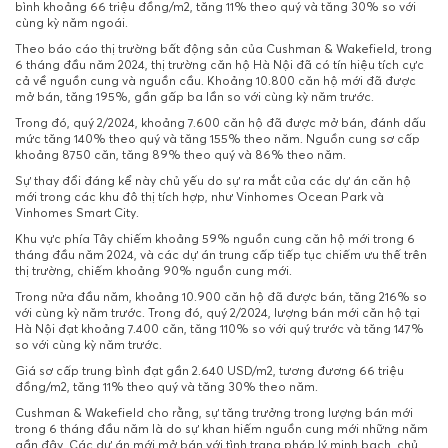
bình khoảng 66 triệu đồng/m2, tăng 11% theo quý và tăng 30% so với
cùng kỳ năm ngoái.
Theo báo cáo thị trường bất động sản của Cushman & Wakefield, trong
6 tháng đầu năm 2024, thị trường căn hộ Hà Nội đã có tín hiệu tích cực
cả về nguồn cung và nguồn cầu. Khoảng 10.800 căn hộ mới đã được
mở bán, tăng 195%, gần gấp ba lần so với cùng kỳ năm trước.
Trong đó, quý 2/2024, khoảng 7.600 căn hộ đã được mở bán, đánh dấu
mức tăng 140% theo quý và tăng 155% theo năm. Nguồn cung sơ cấp
khoảng 8750 căn, tăng 89% theo quý và 86% theo năm.
Sự thay đổi đáng kể này chủ yếu do sự ra mắt của các dự án căn hộ
mới trong các khu đô thị tích hợp, như Vinhomes Ocean Park và
Vinhomes Smart City.
Khu vực phía Tây chiếm khoảng 59% nguồn cung căn hộ mới trong 6
tháng đầu năm 2024, và các dự án trung cấp tiếp tục chiếm ưu thế trên
thị trường, chiếm khoảng 90% nguồn cung mới.
Trong nửa đầu năm, khoảng 10.900 căn hộ đã được bán, tăng 216% so
với cùng kỳ năm trước. Trong đó, quý 2/2024, lượng bán mới căn hộ tại
Hà Nội đạt khoảng 7.400 căn, tăng 110% so với quý trước và tăng 147%
so với cùng kỳ năm trước.
Giá sơ cấp trung bình đạt gần 2.640 USD/m2, tương đương 66 triệu
đồng/m2, tăng 11% theo quý và tăng 30% theo năm.
Cushman & Wakefield cho rằng, sự tăng trưởng trong lượng bán mới
trong 6 tháng đầu năm là do sự khan hiếm nguồn cung mới những năm
gần đây. Các dự án mới mở bán với tình trạng pháp lý minh bạch, chủ