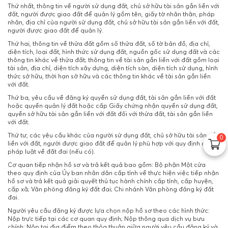
Thứ nhất, thông tin về người sử dụng đất, chủ sở hữu tài sản gắn liền với
đất, người được giao đất để quản lý gồm tên, giấy tờ nhân thân, pháp
nhân, địa chỉ của người sử dụng đất, chủ sở hữu tài sản gắn liền với đất,
người được giao đất để quản lý.
Thứ hai, thông tin về thửa đất gồm số thửa đất, số tờ bản đồ, địa chỉ,
diện tích, loại đất, hình thức sử dụng đất, nguồn gốc sử dụng đất và các
thông tin khác về thửa đất; thông tin về tài sản gắn liền với đất gồm loại
tài sản, địa chỉ, diện tích xây dựng, diện tích sàn, diện tích sử dụng, hình
thức sở hữu, thời hạn sở hữu và các thông tin khác về tài sản gắn liền
với đất.
Thứ ba, yêu cầu về đăng ký quyền sử dụng đất, tài sản gắn liền với đất
hoặc quyền quản lý đất hoặc cấp Giấy chứng nhận quyền sử dụng đất,
quyền sở hữu tài sản gắn liền với đất đối với thửa đất, tài sản gắn liền
với đất.
Thứ tư, các yêu cầu khác của người sử dụng đất, chủ sở hữu tài sản gắn
0
liền với đất, người được giao đất để quản lý phù hợp với quy định của
pháp luật về đất đai (nếu có).
Cơ quan tiếp nhận hồ sơ và trả kết quả bao gồm: Bộ phận Một cửa
theo quy định của Ủy ban nhân dân cấp tỉnh về thực hiện việc tiếp nhận
hồ sơ và trả kết quả giải quyết thủ tục hành chính cấp tỉnh, cấp huyện,
cấp xã; Văn phòng đăng ký đất đai; Chi nhánh Văn phòng đăng ký đất
đai.
Người yêu cầu đăng ký được lựa chọn nộp hồ sơ theo các hình thức:
Nộp trực tiếp tại các cơ quan quy định; Nộp thông qua dịch vụ bưu
chính; Nộp tại địa điểm theo thỏa thuận giữa người yêu cầu đăng ký và