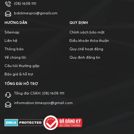
(08) 1608 1111
bdstimespro@gmailcom
HƯỚNG DẪN
QUY ĐỊNH
Sitemap
Chính sách bảo mật
Liên hệ
Điều khoản thỏa thuận
Thông báo
Quy chế hoạt động
Về chúng tôi
Quy định đăng tin
Câu hỏi thường gặp
Báo giá & hỗ trợ
TỔNG ĐÀI HỖ TRỢ
Tổng đài CSKH:
(08) 1608 1111
information.timespro@gmail.com