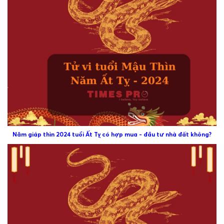
Năm giáp thìn 2024 tuổi Ất Tỵ có hợp mua - đầu tư nhà đất không?