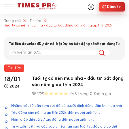
Đăng tin
Trang chủ
Tin tức
Tuổi tỵ có nên mua nhà - đầu tư bất động sản năm giáp thìn 2024
Tài liệu download
Dự án nổi bật
Dự án bất động sản
Hoạt động
Tuyển 
Tin tức
Tuổi tỵ có nên mua nhà - đầu tư bất động
18/01
sản năm giáp thìn 2024
2024
1758
0/5 trong 0 Đánh giá
Những yếu tố cần xem xét để có quyết định đúng đắn khi mua nhà
Tác động của năm giáp thìn 2024 đến người tuổi Tỵ (tị)
Năm giáp thìn và sự tác động đến người tuổi Tỵ (tị)
Tử vi tuổi Tỵ (tị) và các sao chiếu hạn của tuổi tỵ , độc giả có thể