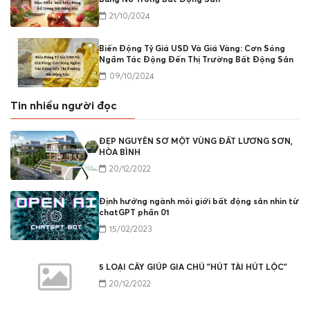
21/10/2024
Biến Động Tỷ Giá USD Và Giá Vàng: Cơn Sóng
Ngầm Tác Động Đến Thị Trường Bất Động Sản
09/10/2024
Tin nhiều người đọc
ĐẸP NGUYÊN SƠ MỘT VÙNG ĐẤT LƯƠNG SƠN,
HÒA BÌNH
20/12/2022
Định hướng ngành môi giới bất động sản nhìn từ
chatGPT phần 01
15/02/2023
5 LOẠI CÂY GIÚP GIA CHỦ "HÚT TÀI HÚT LỘC"
20/12/2022