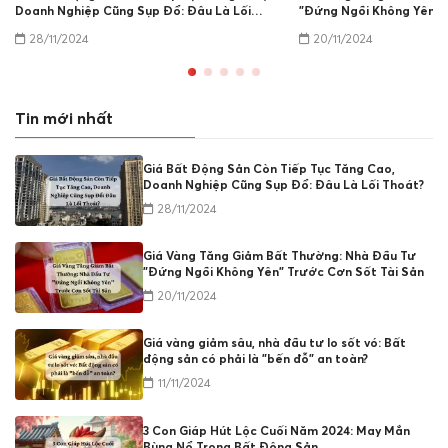
Doanh Nghiệp Cũng Sụp Đổ: Đâu Là Lối
"Đứng Ngồi Không Yên" 
Thoát?
Sản
28/11/2024
20/11/2024
Tin mới nhất
Giá Bất Động Sản Còn Tiếp Tục Tăng Cao,
Doanh Nghiệp Cũng Sụp Đổ: Đâu Là Lối Thoát?
28/11/2024
Giá Vàng Tăng Giảm Bất Thường: Nhà Đầu Tư
"Đứng Ngồi Không Yên" Trước Cơn Sốt Tài Sản
20/11/2024
Giá vàng giảm sâu, nhà đầu tư lo sốt vó: Bất
động sản có phải là "bến đỗ" an toàn?
11/11/2024
3 Con Giáp Hút Lộc Cuối Năm 2024: May Mắn
Bùng Nổ Trong Bất Động Sản