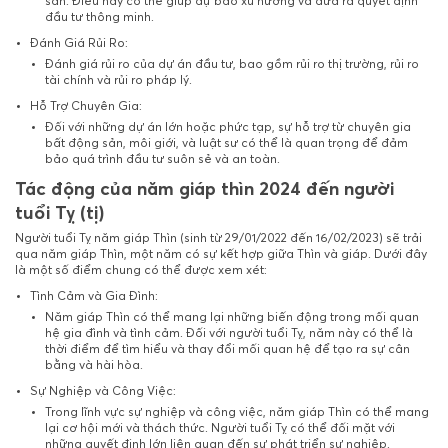
sản. Điều này có thể giúp dự báo xu hướng và đưa ra quyết định
đầu tư thông minh.
Đánh Giá Rủi Ro:
Đánh giá rủi ro của dự án đầu tư, bao gồm rủi ro thị trường, rủi ro
tài chính và rủi ro pháp lý.
Hỗ Trợ Chuyên Gia:
Đối với những dự án lớn hoặc phức tạp, sự hỗ trợ từ chuyên gia
bất động sản, môi giới, và luật sư có thể là quan trọng để đảm
bảo quá trình đầu tư suôn sẻ và an toàn.
Tác động của năm giáp thìn 2024 đến người
tuổi Tỵ (tị)
Người tuổi Tỵ năm giáp Thìn (sinh từ 29/01/2022 đến 16/02/2023) sẽ trải
qua năm giáp Thìn, một năm có sự kết hợp giữa Thìn và giáp. Dưới đây
là một số điểm chung có thể được xem xét:
Tình Cảm và Gia Đình:
Năm giáp Thìn có thể mang lại những biến động trong mối quan
hệ gia đình và tình cảm. Đối với người tuổi Tỵ, năm này có thể là
thời điểm để tìm hiểu và thay đổi mối quan hệ để tạo ra sự cân
bằng và hài hòa.
Sự Nghiệp và Công Việc:
Trong lĩnh vực sự nghiệp và công việc, năm giáp Thìn có thể mang
lại cơ hội mới và thách thức. Người tuổi Tỵ có thể đối mặt với
những quyết định lớn liên quan đến sự phát triển sự nghiệp.