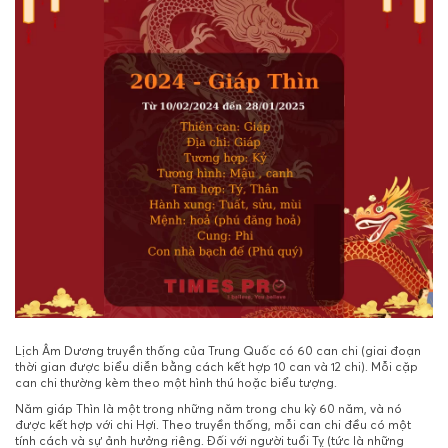
Lịch Âm Dương truyền thống của Trung Quốc có 60 can chi (giai đoạn
thời gian được biểu diễn bằng cách kết hợp 10 can và 12 chi). Mỗi cặp
can chi thường kèm theo một hình thú hoặc biểu tượng.
Năm giáp Thìn là một trong những năm trong chu kỳ 60 năm, và nó
được kết hợp với chi Hợi. Theo truyền thống, mỗi can chi đều có một
tính cách và sự ảnh hưởng riêng. Đối với người tuổi Tỵ (tức là những