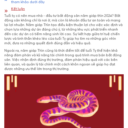
tham khảo dưới đây
Kết luận
Tuổi tỵ có nên mua nhà - đầu tư bất động sản năm giáp thìn 2024? Bất
động sản không chỉ là nơi ở, mà còn là khoản đầu tư an toàn và mang
lại lợi nhuận. Năm giáp Thìn tạo điều kiện thuận lợi cho việc xác định và
chọn lựa những dự án đáng chú ý, từ những khu vực phát triển nhanh
đến các dự án có tiềm năng sinh lời cao. Sự kết hợp giữa trí tuệ chiến
lược và tinh thần khéo léo của tuổi Tỵ giúp họ tìm ra những góc nhìn
mới, đưa ra những quyết định đúng đắn và hiệu quả.
Ngoài ra, năm giáp Thìn cũng là thời điểm tốt để tuổi Tỵ thể hiện khả
năng đàm phán và kỹ năng tài chính trong quá trình mua bán bất động
sản. Việc nhận định đúng thị trường, đàm phán hiệu quả với các bên
liên quan, và quản lý tài chính một cách khôn ngoan sẽ giúp họ đạt
được những ưu thế lớn trong thị trường.