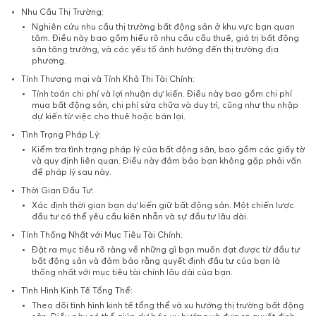
Nhu Cầu Thị Trường:
Nghiên cứu nhu cầu thị trường bất động sản ở khu vực bạn quan
tâm. Điều này bao gồm hiểu rõ nhu cầu cầu thuê, giá trị bất động
sản tăng trưởng, và các yếu tố ảnh hưởng đến thị trường địa
phương.
Tính Thương mại và Tính Khả Thi Tài Chính:
Tính toán chi phí và lợi nhuận dự kiến. Điều này bao gồm chi phí
mua bất động sản, chi phí sửa chữa và duy trì, cũng như thu nhập
dự kiến từ việc cho thuê hoặc bán lại.
Tình Trạng Pháp Lý:
Kiểm tra tình trạng pháp lý của bất động sản, bao gồm các giấy tờ
và quy định liên quan. Điều này đảm bảo bạn không gặp phải vấn
đề pháp lý sau này.
Thời Gian Đầu Tư:
Xác định thời gian bạn dự kiến giữ bất động sản. Một chiến lược
đầu tư có thể yêu cầu kiên nhẫn và sự đầu tư lâu dài.
Tính Thống Nhất với Mục Tiêu Tài Chính:
Đặt ra mục tiêu rõ ràng về những gì bạn muốn đạt được từ đầu tư
bất động sản và đảm bảo rằng quyết định đầu tư của bạn là
thống nhất với mục tiêu tài chính lâu dài của bạn.
Tình Hình Kinh Tế Tổng Thể:
Theo dõi tình hình kinh tế tổng thể và xu hướng thị trường bất động