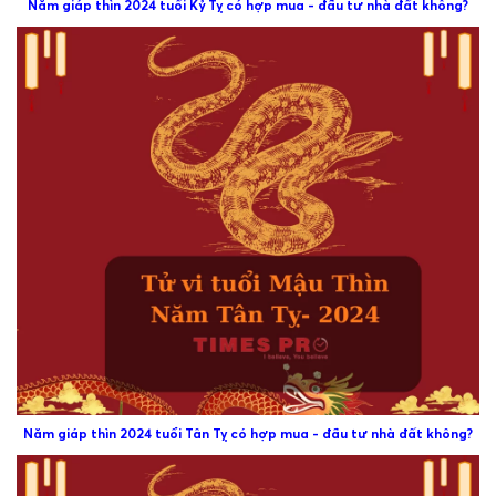
Năm giáp thìn 2024 tuổi Kỷ Tỵ có hợp mua - đầu tư nhà đất không?
Năm giáp thìn 2024 tuổi Tân Tỵ có hợp mua - đầu tư nhà đất không?