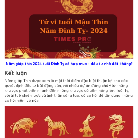
Năm giáp thìn 2024 tuổi Đinh Tỵ có hợp mua - đầu tư nhà đất không?
Kết luận
Năm giáp Thìn được xem là một thời điểm đặc biệt thuận lợi cho các
quyết định đầu tư bất động sản, với nhiều dự án đáng chú ý từ những
khu vực phát triển nhanh đến những khu vực có tiềm năng lớn. Tuổi Tỵ,
với trí tuệ chiến lược và tinh thần sáng tạo, có cơ hội để tận dụng những
cơ hội hiếm có này.