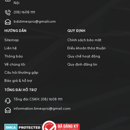
Nội
(08) 1608 1111
bdstimespro@gmailcom
HƯỚNG DẪN
QUY ĐỊNH
Sitemap
Chính sách bảo mật
Liên hệ
Điều khoản thỏa thuận
Thông báo
Quy chế hoạt động
Về chúng tôi
Quy định đăng tin
Câu hỏi thường gặp
Báo giá & hỗ trợ
TỔNG ĐÀI HỖ TRỢ
Tổng đài CSKH:
(08) 1608 1111
information.timespro@gmail.com