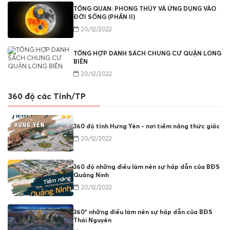
TỔNG QUAN: PHONG THỦY VÀ ỨNG DỤNG VÀO
ĐỜI SỐNG (PHẦN II)
20/12/2022
TỔNG HỢP DANH SÁCH CHUNG CƯ QUẬN LONG
BIÊN
20/12/2022
360 độ các Tỉnh/TP
360 độ tỉnh Hưng Yên - nơi tiềm năng thức giấc
20/12/2022
360 độ những điều làm nên sự hấp dẫn của BĐS
Quảng Ninh
20/12/2022
360* những điều làm nên sự hấp dẫn của BĐS
Thái Nguyên