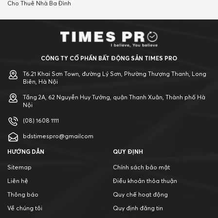
Cho Thuê Nhà Ba Đình
CÔNG TY CỔ PHẦN BẤT ĐỘNG SẢN TIMES PRO
T6.21 Khai Sơn Town, đường Lý Sơn, Phường Thượng Thanh, Long
Biên, Hà Nội
Tầng 2A, 62 Nguyễn Huy Tưởng, quận Thanh Xuân, Thành phố Hà
Nội
(08) 1608 1111
bdstimespro@gmailcom
HƯỚNG DẪN
QUY ĐỊNH
Sitemap
Chính sách bảo mật
Liên hệ
Điều khoản thỏa thuận
Thông báo
Quy chế hoạt động
Về chúng tôi
Quy định đăng tin