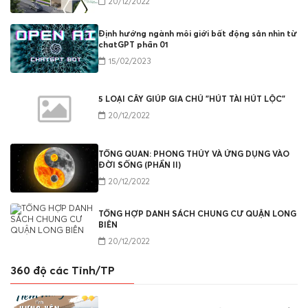
20/12/2022
Định hướng ngành môi giới bất động sản nhìn từ
chatGPT phần 01
15/02/2023
5 LOẠI CÂY GIÚP GIA CHỦ "HÚT TÀI HÚT LỘC"
20/12/2022
TỔNG QUAN: PHONG THỦY VÀ ỨNG DỤNG VÀO
ĐỜI SỐNG (PHẦN II)
20/12/2022
TỔNG HỢP DANH SÁCH CHUNG CƯ QUẬN LONG
BIÊN
20/12/2022
360 độ các Tỉnh/TP