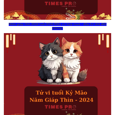
Năm giáp thìn 2024 tuổi ĐInh Mão có hợp mua - đầu tư nhà đất
không?