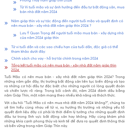
Phong Thuỷ năm giáp thìn 2024
Tử Vi tuổi mão và sự ảnh hưởng đến đầu tư bất động sản, mua
bán nhà đất năm 2024
Năm giáp thìn và sự tác động đến người tuổi mão và quyết định có
nên mua bán - xây nhà đất năm giáp thìn 2024 ?
Lưu Ý Quan Trọng để người tuổi mão mua bán - xây dựng nhà
của năm 2024 giáp thìn
Tử vi tuổi dần và các sao chiếu hạn của tuổi dần, độc giả có thể
tham khảo dưới đây:
Chính sách cho vay - hỗ trợ tài chính trong năm 2024
Tổng kết tuổi mão có nên mua bán - xây nhà đất năm giáp thìn
2024
Tuổi Mão
có nên mua bán - xây nhà đất năm
giáp thìn 2024
?
Trong
những năm gần đây, thị trường bất động sản liên tục biến động và tạo
ra những cơ hội đầu tư đặc biệt cho những người có lòng quyết đoán
và chiến lược rõ ràng. Trong bối cảnh đó, năm 2024 đánh dấu bằng
năm Giáp Thìn, một năm mang theo nhiều khả năng và thách thức.
Với câu hỏi "Tuổi Mão có nên mua nhà đất năm 2024 không?", c
húng ta
sẽ tìm hiểu cùng nhau về tử vi, xu hướng thị trường và những yếu tố
quyết định liệu đây có phải là thời điểm lý tưởng cho những quyết định
đầu tư trong lĩnh vực bất động sản hay không
. Hãy cùng khám phá
những khía cạnh phong thủy và kinh tế để đưa ra quyết định thông thái
và bền vững trong năm Giáp Thìn này.