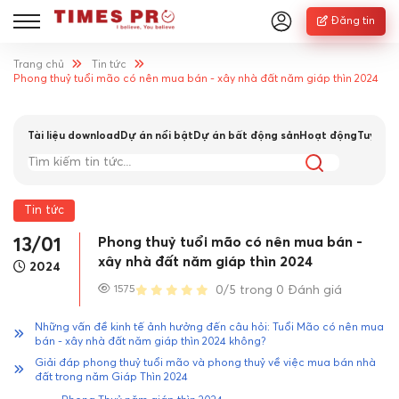
Đăng tin
Trang chủ
Tin tức
Phong thuỷ tuổi mão có nên mua bán - xây nhà đất năm giáp thìn 2024
Tài liệu download
Dự án nổi bật
Dự án bất động sản
Hoạt động
Tuyển 
Tin tức
Phong thuỷ tuổi mão có nên mua bán -
13/01
xây nhà đất năm giáp thìn 2024
2024
1575
0/5 trong 0 Đánh giá
Những vấn đề kinh tế ảnh hưởng đến câu hỏi: Tuổi Mão có nên mua
bán - xây nhà đất năm giáp thìn 2024 không?
Giải đáp phong thuỷ tuổi mão và phong thuỷ về việc mua bán nhà
đất trong năm Giáp Thìn 2024