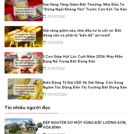
Giá Vàng Tăng Giảm Bất Thường: Nhà Đầu Tư
"Đứng Ngồi Không Yên" Trước Cơn Sốt Tài Sản
20/11/2024
Giá vàng giảm sâu, nhà đầu tư lo sốt vó: Bất
động sản có phải là "bến đỗ" an toàn?
11/11/2024
3 Con Giáp Hút Lộc Cuối Năm 2024: May Mắn
Bùng Nổ Trong Bất Động Sản
21/10/2024
Biến Động Tỷ Giá USD Và Giá Vàng: Cơn Sóng
Ngầm Tác Động Đến Thị Trường Bất Động Sản
09/10/2024
Tin nhiều người đọc
ĐẸP NGUYÊN SƠ MỘT VÙNG ĐẤT LƯƠNG SƠN,
HÒA BÌNH