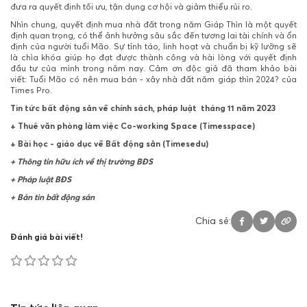
đưa ra quyết định tối ưu, tận dụng cơ hội và giảm thiểu rủi ro.
Nhìn chung, quyết định mua nhà đất trong năm Giáp Thìn là một quyết
định quan trọng, có thể ảnh hưởng sâu sắc đến tương lai tài chính và ổn
định của người tuổi Mão. Sự tỉnh táo, linh hoạt và chuẩn bị kỹ lưỡng sẽ
là chìa khóa giúp họ đạt được thành công và hài lòng với quyết định
đầu tư của mình trong năm nay. Cảm ơn độc giả đã tham khảo bài
viết: Tuổi Mão có nên mua bán - xây nhà đất năm giáp thìn 2024? của
Times Pro.
Tin tức bất động sản về chính sách, pháp luật tháng 11 năm 2023
+
Thuê văn phòng làm việc Co-working Space (Timesspace)
+
Bài học - giáo dục về Bất động sản (Timesedu)
+ Thông tin hữu ích về thị trường BĐS
+ Pháp luật BĐS
+ Bản tin bất động sản
Chia sẻ:
Đánh giá bài viết!