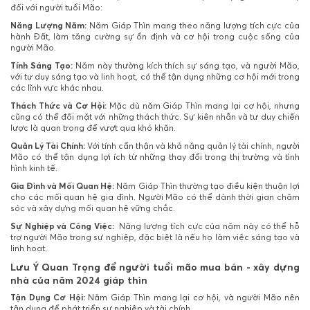
đối với người tuổi Mão:
Năng Lượng Năm:
Năm Giáp Thìn mang theo năng lượng tích cực của
hành Đất, làm tăng cường sự ổn định và cơ hội trong cuộc sống của
người Mão.
Tính Sáng Tạo:
Năm này thường kích thích sự sáng tạo, và người Mão,
với tư duy sáng tạo và linh hoạt, có thể tận dụng những cơ hội mới trong
các lĩnh vực khác nhau.
Thách Thức và Cơ Hội:
Mặc dù năm Giáp Thìn mang lại cơ hội, nhưng
cũng có thể đối mặt với những thách thức. Sự kiên nhẫn và tư duy chiến
lược là quan trọng để vượt qua khó khăn.
Quản Lý Tài Chính:
Với tính cẩn thận và khả năng quản lý tài chính, người
Mão có thể tận dụng lợi ích từ những thay đổi trong thị trường và tình
hình kinh tế.
Gia Đình và Mối Quan Hệ:
Năm Giáp Thìn thường tạo điều kiện thuận lợi
cho các mối quan hệ gia đình. Người Mão có thể dành thời gian chăm
sóc và xây dựng mối quan hệ vững chắc.
Sự Nghiệp và Công Việc:
Năng lượng tích cực của năm này có thể hỗ
trợ người Mão trong sự nghiệp, đặc biệt là nếu họ làm việc sáng tạo và
linh hoạt.
Lưu Ý Quan Trọng để người tuổi mão mua bán - xây dựng
nhà của năm 2024 giáp thìn
Tận Dụng Cơ Hội:
Năm Giáp Thìn mang lại cơ hội, và người Mão nên
tận dụng để phát triển sự nghiệp và tài chính.