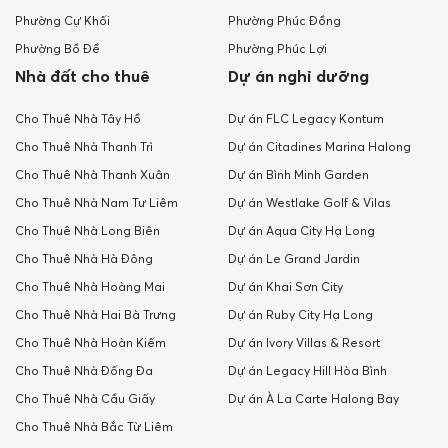
Phường Cự Khối
Phường Phúc Đồng
Phường Bồ Đề
Phường Phúc Lợi
Nhà đất cho thuê
Dự án nghỉ dưỡng
Cho Thuê Nhà Tây Hồ
Dự án FLC Legacy Kontum
Cho Thuê Nhà Thanh Trì
Dự án Citadines Marina Halong
Cho Thuê Nhà Thanh Xuân
Dự án Bình Minh Garden
Cho Thuê Nhà Nam Tư Liêm
Dự án Westlake Golf & Vilas
Cho Thuê Nhà Long Biên
Dự án Aqua City Hạ Long
Cho Thuê Nhà Hà Đông
Dự án Le Grand Jardin
Cho Thuê Nhà Hoàng Mai
Dự án Khai Sơn City
Cho Thuê Nhà Hai Bà Trưng
Dự án Ruby City Hạ Long
Cho Thuê Nhà Hoàn Kiếm
Dự án Ivory Villas & Resort
Cho Thuê Nhà Đống Đa
Dự án Legacy Hill Hòa Bình
Cho Thuê Nhà Cầu Giấy
Dự án À La Carte Halong Bay
Cho Thuê Nhà Bắc Từ Liêm