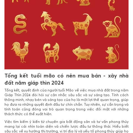
Tổng kết tuổi mão có nên mua bán - xây nhà
đất năm giáp thìn 2024
Tổng kết, quyết định của người tuổi Mão về việc mua nhà đất trong năm
Giáp Thìn 2024 đòi hỏi sự cân nhắc sâu sắc và sự sáng tạo. Tính cách
thông minh, nhạy bén và sáng tạo của họ là một lợi thế quan trọng, giúp
họ đưa ra những quyết định đầu tư chín chắn. Tuy nhiên, sự cẩn trọng và
tính toán cũng đóng vai trò quan trọng trong việc đối mặt với những
thách thức có thể xuất hiện.
Việc tìm kiếm ý kiến từ chuyên gia bất động sản và tư vấn phong thủy
mang lại cái nhìn toàn diện và chiến lược đầu tư thông thái. Hiểu biết
sâu sắc về xu hướng thị trường, vị trí địa lý và yếu tố phong thủy giúp họ