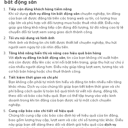
bất động sản
Tiếp cận đúng khách hàng tiềm năng
Khi sử dụng
dịch vụ đăng tin bất động sản
chuyên nghiệp, tin đăng
của bạn sẽ được đăng tải trên các trang web uy tín, có lượng truy
cập lớn và phù hợp với đối tượng mua hoặc thuê nhà đất. Điều này
giúp gia tăng khả năng tiếp cận đúng đối tượng, từ đó nâng cao tỷ lệ
chuyển đổi từ lượt xem sang giao dịch thành công.
Tối ưu nội dung và hình ảnh
Hình ảnh và thông tin chi tiết được thiết kế chuyên nghiệp, thu hút
người xem ngay từ cái nhìn đầu tiên.
Tăng khả năng hiển thị và nâng cao hiệu quả bán hàng
Với
dịch vụ đăng tin bất động sản
, tin của bạn không chỉ xuất hiện
mà còn được đẩy lên các vị trí nổi bật trên trang, giúp thu hút sự chú ý
của nhiều người dùng hơn. Điều này giúp tăng lượt xem, tương tác và
cơ hội bán hàng hoặc cho thuê thành công.
Tiết kiệm thời gian và chi phí
Bạn không cần phải tự mình tìm hiểu và đăng tin trên nhiều nền tảng
khác nhau. Dịch vụ của chúng tôi giúp bạn tiết kiệm thời gian và chi
phí bằng cách quản lý toàn bộ quá trình từ viết nội dung, đăng tải,
theo dõi và báo cáo hiệu quả. Bạn có thể tập trung vào việc kinh
doanh trong khi tin đăng của bạn được xử lý một cách chuyên
nghiệp.
Cung cấp báo cáo chi tiết về hiệu quả
Chúng tôi cung cấp các báo cáo định kỳ về hiệu quả của tin đăng,
bao gồm lượng truy cập, lượt xem và các chỉ số tương tác khác. Điều
này giúp bạn dễ dàng theo dõi và đánh giá hiệu quả của
dịch vụ