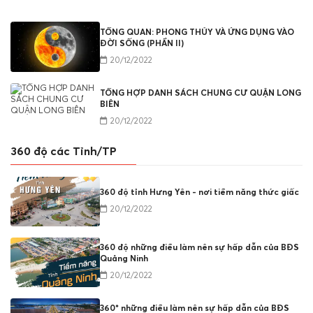
TỔNG QUAN: PHONG THỦY VÀ ỨNG DỤNG VÀO
ĐỜI SỐNG (PHẦN II)
20/12/2022
TỔNG HỢP DANH SÁCH CHUNG CƯ QUẬN LONG
BIÊN
20/12/2022
360 độ các Tỉnh/TP
360 độ tỉnh Hưng Yên - nơi tiềm năng thức giấc
20/12/2022
360 độ những điều làm nên sự hấp dẫn của BĐS
Quảng Ninh
20/12/2022
360* những điều làm nên sự hấp dẫn của BĐS