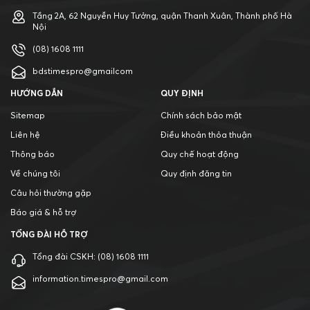
Tầng 2A, 62 Nguyễn Huy Tưởng, quận Thanh Xuân, Thành phố Hà
Nội
(08) 1608 1111
bdstimespro@gmailcom
HƯỚNG DẪN
QUY ĐỊNH
Sitemap
Chính sách bảo mật
Liên hệ
Điều khoản thỏa thuận
Thông báo
Quy chế hoạt động
Về chúng tôi
Quy định đăng tin
Câu hỏi thường gặp
Báo giá & hỗ trợ
TỔNG ĐÀI HỖ TRỢ
Tổng đài CSKH:
(08) 1608 1111
information.timespro@gmail.com