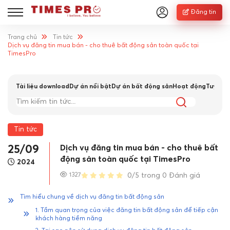
Đăng tin
Trang chủ
Tin tức
Dịch vụ đăng tin mua bán - cho thuê bất động sản toàn quốc tại
TimesPro
Tài liệu download
Dự án nổi bật
Dự án bất động sản
Hoạt động
Tuyển 
Tin tức
Dịch vụ đăng tin mua bán - cho thuê bất
25/09
động sản toàn quốc tại TimesPro
2024
1327
0/5 trong 0 Đánh giá
Tìm hiểu chung về dịch vụ đăng tin bất động sản
1. Tầm quan trọng của việc đăng tin bất động sản để tiếp cận
khách hàng tiềm năng