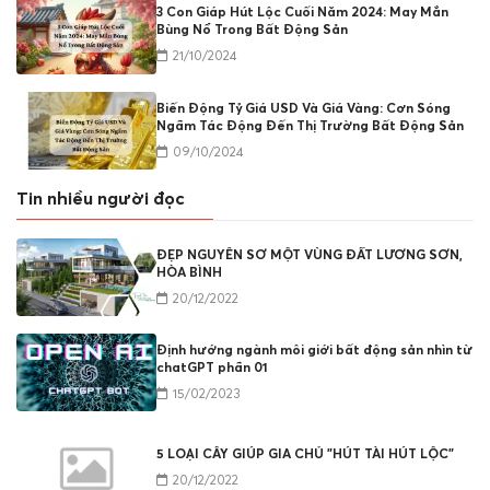
3 Con Giáp Hút Lộc Cuối Năm 2024: May Mắn
Bùng Nổ Trong Bất Động Sản
21/10/2024
Biến Động Tỷ Giá USD Và Giá Vàng: Cơn Sóng
Ngầm Tác Động Đến Thị Trường Bất Động Sản
09/10/2024
Tin nhiều người đọc
ĐẸP NGUYÊN SƠ MỘT VÙNG ĐẤT LƯƠNG SƠN,
HÒA BÌNH
20/12/2022
Định hướng ngành môi giới bất động sản nhìn từ
chatGPT phần 01
15/02/2023
5 LOẠI CÂY GIÚP GIA CHỦ "HÚT TÀI HÚT LỘC"
20/12/2022