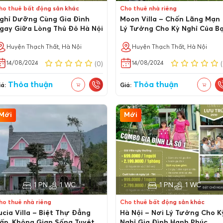
ho thuê bất động sản khác
Cho thuê nhà riêng
ghỉ Dưỡng Cùng Gia Đình
Moon Villa – Chốn Lãng Mạn
gay Giữa Lòng Thủ Đô Hà Nội
Lý Tưởng Cho Kỳ Nghỉ Của B
Huyện Thạch Thất, Hà Nội
Huyện Thạch Thất, Hà Nội
14/08/2024
14/08/2024
(0)
Thỏa thuận
Thỏa thuận
á:
Giá:
Mới
Mới
1 PN
1 WC
1 PN
1 WC
ho thuê nhà riêng
Cho thuê bất động sản khác
ucia Villa – Biệt Thự Đẳng
Hà Nội – Nơi Lý Tưởng Cho K
ấp, Không Gian Sống Tuyệt
Nghỉ Gia Đình Hạnh Phúc