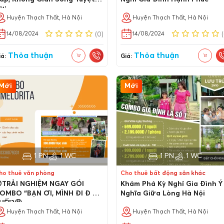
ời
Huyện Thạch Thất, Hà Nội
Huyện Thạch Thất, Hà Nội
14/08/2024
14/08/2024
(0)
Thỏa thuận
Thỏa thuận
á:
Giá:
Mới
Mới
1 PN
1 WC
1 PN
1 WC
ho thuê văn phòng
Cho thuê bất động sản khác
TRẢI NGHIỆM NGAY GÓI
Khám Phá Kỳ Nghỉ Gia Đình Ý
OMBO “BẠN ƠI, MÌNH ĐI Đ U
Nghĩa Giữa Lòng Hà Nội
HẾ”?🤩
Huyện Thạch Thất, Hà Nội
Huyện Thạch Thất, Hà Nội