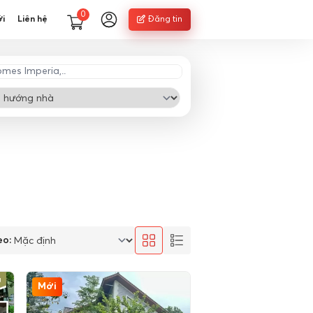
0
ới
Liên hệ
Đăng tin
eo:
Mới