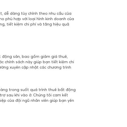
t, dễ dàng tùy chỉnh theo nhu cầu của
o phù hợp với loại hình kinh doanh của
g, tiết kiệm chi phí và tăng hiệu quả
t động sản, bao gồm giảm giá thuê,
ác chính sách này giúp bạn tiết kiệm chi
hường xuyên cập nhật các chương trình
hàng trong suốt quá trình thuê bất động
 trợ sau khi vào ở. Chúng tôi cam kết
iệp của đội ngũ nhân viên giúp bạn yên