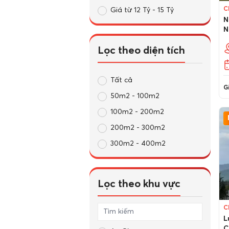
C
Cho thuê bất động sản khác
Giá từ 12 Tỷ - 15 Tỷ
N
Cho thuê kho, nhà xưởng,
N
đất
Lọc theo diện tích
Cho thuê cửa hàng, ki ốt
Cho thuê văn phòng
Tất cả
Cho thuê nhà trọ, phòng trọ
Gi
50m2 - 100m2
Cho thuê nhà mặt phố
100m2 - 200m2
Cho thuê căn hộ chung cư
200m2 - 300m2
Cho thuê nhà riêng
300m2 - 400m2
Lọc theo khu vực
C
L
C