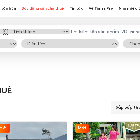
 sản bán
Bất động sản cho thuê
Tin tức
Về Times Pro
Nhà môi gi
HUÊ
Sắp xếp th
Mới
Mới