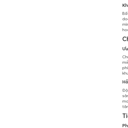
Kh
Phú Yên
Bấ
Quảng Bình
do
mìn
Quảng Nam
ho
Quảng Ngãi
C
Quảng Ninh
Ưu
Quảng Trị
Ch
Sóc Trăng
miễ
ph
Sơn La
kh
Tây Ninh
Hỗ
Thái Bình
Độ
Thái Nguyên
sản
ma
Thanh Hóa
tâm
Thừa Thiên - Huế
T
Tiền Giang
Ph