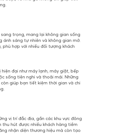
ng.
à sang trọng, mang lại không gian sống
ng ánh sáng tự nhiên và không gian mở.
u, phù hợp với nhiều đối tượng khách
ị hiện đại như máy lạnh, máy giặt, bếp
ộc sống tiện nghi và thoải mái. Những
òn giúp bạn tiết kiệm thời gian và chi
ng.
g vị trí đắc địa, gần các khu vực đông
 thu hút được nhiều khách hàng tiềm
 năng nhận diện thương hiệu mà còn tạo