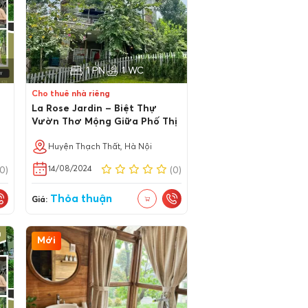
1 PN
1 WC
Cho thuê nhà riêng
La Rose Jardin – Biệt Thự
Vườn Thơ Mộng Giữa Phố Thị
Huyện Thạch Thất, Hà Nội
14/08/2024
(0)
(0)
Thỏa thuận
Giá:
Mới