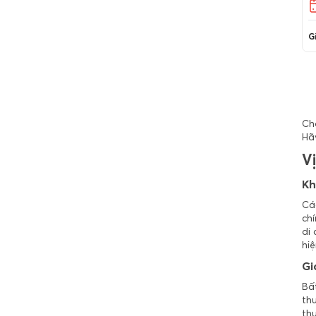
Đắk Lắk
Đắk Nông
Gi
Điện Biên
Đồng Nai
Đồng Tháp
Cho
Gia Lai
Hã
Hà Giang
Vị
Hà Nam
Kh
Hà Nội
Cá
Hà Tĩnh
chí
di 
Hải Dương
hiệ
Hải Phòng
Gi
Hậu Giang
Bấ
Hồ Chí Minh
thu
thu