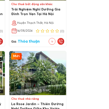
Cho thuê bất động sản khác
Trải Nghiệm Nghỉ Dưỡng Gia
ạn
Đình Trọn Vẹn Tại Hà Nội
Huyện Thạch Thất, Hà Nội
14/08/2024
(0)
(0)
Thỏa thuận
Giá:
Mới
1 PN
1 WC
Cho thuê nhà riêng
ỳ
La Rose Jardin – Thiên Đường
Nghỉ Dưỡng Giữa Khu Vườn