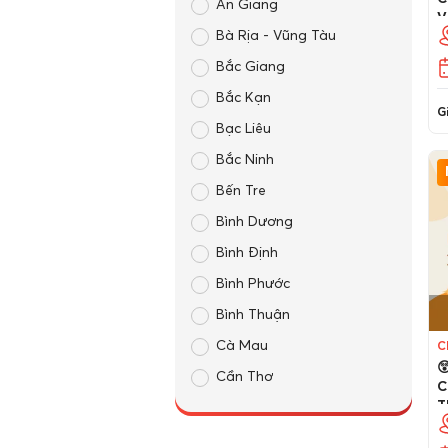
An Giang
V
Bà Rịa - Vũng Tàu
Bắc Giang
Bắc Kạn
Gi
Bạc Liêu
Bắc Ninh
Bến Tre
Bình Dương
Bình Định
Bình Phước
Bình Thuận
Cà Mau
C

Cần Thơ
C
T
Cao Bằng
Đà Nẵng