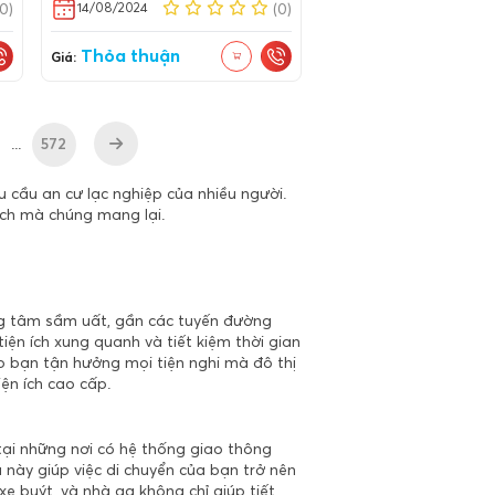
14/08/2024
(0)
(0)
Thỏa thuận
Giá:
...
572
u cầu an cư lạc nghiệp của nhiều người.
ích mà chúng mang lại.
ng tâm sầm uất, gần các tuyến đường
tiện ích xung quanh và tiết kiệm thời gian
úp bạn tận hưởng mọi tiện nghi mà đô thị
iện ích cao cấp.
tại những nơi có hệ thống giao thông
 này giúp việc di chuyển của bạn trở nên
e buýt, và nhà ga không chỉ giúp tiết