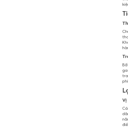
Hòa Bình
kiệ
Hưng Yên
Ti
Khánh Hòa
Th
Kiên Giang
Ch
tho
Kon Tum
Khô
Lai Châu
hàn
Lâm Đồng
Tr
Lạng Sơn
Bất
ga
Lào Cai
tra
phí
Long An
Lợ
Nam Định
Nghệ An
Vị
Cá
Ninh Bình
dâ
Ninh Thuận
năn
điề
Phú Thọ