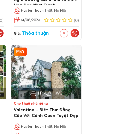
Hoa Đẹp Như Tranh
Huyện Thạch Thất, Hà Nội
14/08/2024
(0)
(0)
Thỏa thuận
Giá:
Mới
1 PN
1 WC
Cho thuê nhà riêng
Valentina – Biệt Thự Đẳng
Cấp Với Cảnh Quan Tuyệt Đẹp
Huyện Thạch Thất, Hà Nội