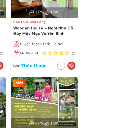
1 PN
1 WC
Cho thuê nhà riêng
Wooden House – Ngôi Nhà Gỗ
Đầy Mộc Mạc Và Yên Bình
Huyện Thạch Thất, Hà Nội
14/08/2024
(0)
(0)
Thỏa thuận
Giá:
Mới
1 PN
1 WC