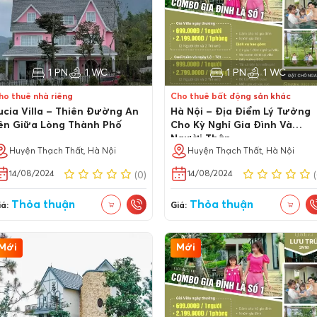
1 PN
1 WC
1 PN
1 WC
ho thuê nhà riêng
Cho thuê bất động sản khác
ucia Villa – Thiên Đường An
Hà Nội – Địa Điểm Lý Tưởng
ên Giữa Lòng Thành Phố
Cho Kỳ Nghỉ Gia Đình Và
Người Thân
Huyện Thạch Thất, Hà Nội
Huyện Thạch Thất, Hà Nội
14/08/2024
14/08/2024
(0)
Thỏa thuận
Thỏa thuận
á:
Giá:
Mới
Mới