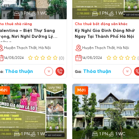
1 PN
1 WC
1 PN
1 WC
ho thuê nhà riêng
Cho thuê bất động sản khác
alentina – Biệt Thự Sang
Kỳ Nghỉ Gia Đình Đáng Nhớ
rọng, Nơi Nghỉ Dưỡng Lý
Ngay Tại Thành Phố Hà Nội
ưởng
Huyện Thạch Thất, Hà Nội
Huyện Thạch Thất, Hà Nội
14/08/2024
14/08/2024
(0)
Thỏa thuận
Thỏa thuận
á:
Giá:
Mới
Mới
1 PN
1 WC
1 PN
1 WC