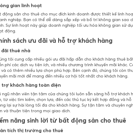
ông gian linh hoạt
t động sản cho thuê cho mục đích kinh doanh được thiết kế linh hoạ
anh nghiệp. Bạn có thể dễ dàng sắp xếp và bố trí không gian sao ch
h. Sự linh hoạt này giúp doanh nghiệp tối ưu hóa không gian sử dụn
ạt động.
hính sách ưu đãi và hỗ trợ khách hàng
 đãi thuê nhà
úng tôi cung cấp nhiều gói ưu đãi hấp dẫn cho khách hàng thuê bấ
n phí các dịch vụ tiện ích, và nhiều chương trình khuyến mãi khác. C
í và có thêm nhiều lựa chọn phù hợp. Bên cạnh đó, chúng tôi còn t
uyến mãi mới để mang đến nhiều cơ hội tốt nhất cho khách hàng.
 trợ khách hàng toàn diện
i ngũ nhân viên tận tâm của chúng tôi luôn sẵn sàng hỗ trợ khách 
, từ việc tìm kiếm, chọn lựa, đến các thủ tục ký kết hợp đồng và hỗ
ng lại sự hài lòng tối đa cho khách hàng. Sự tận tâm và chuyên ngh
 và thuận tiện trong mọi giao dịch.
iềm năng sinh lời từ bất động sản cho thuê
ân tích thị trường cho thuê