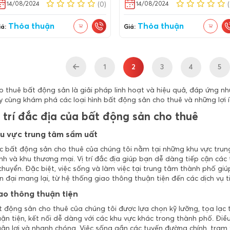
14/08/2024
14/08/2024
(0)
Thỏa thuận
Thỏa thuận
á:
Giá:
1
2
3
4
5
 thuê bất động sản là giải pháp linh hoạt và hiệu quả, đáp ứng nh
y cùng khám phá các loại hình bất động sản cho thuê và những lợi 
 trí đắc địa của bất động sản cho thuê
u vực trung tâm sầm uất
c bất động sản cho thuê của chúng tôi nằm tại những khu vực tru
nh và khu thương mại. Vị trí đắc địa giúp bạn dễ dàng tiếp cận các 
chuyển. Đặc biệt, việc sống và làm việc tại trung tâm thành phố gi
n đại mang lại, từ hệ thống giao thông thuận tiện đến các dịch vụ t
ao thông thuận tiện
t động sản cho thuê của chúng tôi được lựa chọn kỹ lưỡng, tọa lạc 
ận tiện, kết nối dễ dàng với các khu vực khác trong thành phố. Điều
ận lợi và nhanh chóng. Việc sống gần các tuyến đường chính, trạm x