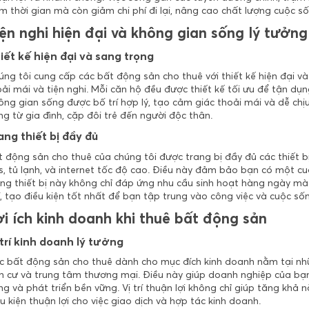
m thời gian mà còn giảm chi phí đi lại, nâng cao chất lượng cuộc số
ện nghi hiện đại và không gian sống lý tưởng
iết kế hiện đại và sang trọng
úng tôi cung cấp các bất động sản cho thuê với thiết kế hiện đại v
ải mái và tiện nghi. Mỗi căn hộ đều được thiết kế tối ưu để tận dụ
ng gian sống được bố trí hợp lý, tạo cảm giác thoải mái và dễ chị
g từ gia đình, cặp đôi trẻ đến người độc thân.
ang thiết bị đầy đủ
 động sản cho thuê của chúng tôi được trang bị đầy đủ các thiết b
s, tủ lạnh, và internet tốc độ cao. Điều này đảm bảo bạn có một cu
ng thiết bị này không chỉ đáp ứng nhu cầu sinh hoạt hàng ngày mà c
, tạo điều kiện tốt nhất để bạn tập trung vào công việc và cuộc số
i ích kinh doanh khi thuê bất động sản
 trí kinh doanh lý tưởng
c bất động sản cho thuê dành cho mục đích kinh doanh nằm tại nhữn
n cư và trung tâm thương mại. Điều này giúp doanh nghiệp của bạn
g và phát triển bền vững. Vị trí thuận lợi không chỉ giúp tăng khả
u kiện thuận lợi cho việc giao dịch và hợp tác kinh doanh.