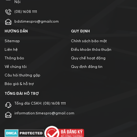
Nội
(08) 1608 1111
bdstimespro@gmailcom
HƯỚNG DẪN
QUY ĐỊNH
Sitemap
Chính sách bảo mật
Liên hệ
Điều khoản thỏa thuận
Thông báo
Quy chế hoạt động
Về chúng tôi
Quy định đăng tin
Câu hỏi thường gặp
Báo giá & hỗ trợ
TỔNG ĐÀI HỖ TRỢ
Tổng đài CSKH:
(08) 1608 1111
information.timespro@gmail.com