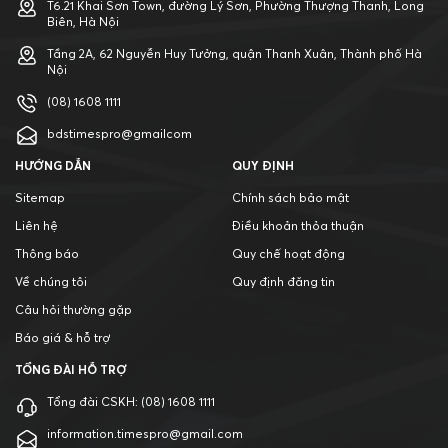
T6.21 Khai Sơn Town, đường Lý Sơn, Phường Thượng Thanh, Long
Biên, Hà Nội
Tầng 2A, 62 Nguyễn Huy Tưởng, quận Thanh Xuân, Thành phố Hà
Nội
(08) 1608 1111
bdstimespro@gmailcom
HƯỚNG DẪN
QUY ĐỊNH
Sitemap
Chính sách bảo mật
Liên hệ
Điều khoản thỏa thuận
Thông báo
Quy chế hoạt động
Về chúng tôi
Quy định đăng tin
Câu hỏi thường gặp
Báo giá & hỗ trợ
TỔNG ĐÀI HỖ TRỢ
Tổng đài CSKH:
(08) 1608 1111
information.timespro@gmail.com