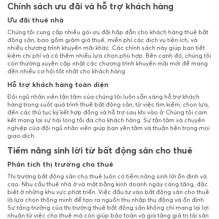
Chính sách ưu đãi và hỗ trợ khách hàng
Ưu đãi thuê nhà
Chúng tôi cung cấp nhiều gói ưu đãi hấp dẫn cho khách hàng thuê bất
động sản, bao gồm giảm giá thuê, miễn phí các dịch vụ tiện ích, và
nhiều chương trình khuyến mãi khác. Các chính sách này giúp bạn tiết
kiệm chi phí và có thêm nhiều lựa chọn phù hợp. Bên cạnh đó, chúng tôi
còn thường xuyên cập nhật các chương trình khuyến mãi mới để mang
đến nhiều cơ hội tốt nhất cho khách hàng.
Hỗ trợ khách hàng toàn diện
Đội ngũ nhân viên tận tâm của chúng tôi luôn sẵn sàng hỗ trợ khách
hàng trong suốt quá trình thuê bất động sản, từ việc tìm kiếm, chọn lựa,
đến các thủ tục ký kết hợp đồng và hỗ trợ sau khi vào ở. Chúng tôi cam
kết mang lại sự hài lòng tối đa cho khách hàng. Sự tận tâm và chuyên
nghiệp của đội ngũ nhân viên giúp bạn yên tâm và thuận tiện trong mọi
giao dịch.
Tiềm năng sinh lời từ bất động sản cho thuê
Phân tích thị trường cho thuê
Thị trường bất động sản cho thuê luôn có tiềm năng sinh lời ổn định và
cao. Nhu cầu thuê nhà ở và mặt bằng kinh doanh ngày càng tăng, đặc
biệt ở những khu vực phát triển. Việc đầu tư vào bất động sản cho thuê
là lựa chọn thông minh để tạo ra nguồn thu nhập thụ động và ổn định.
Sự tăng trưởng của thị trường thuê bất động sản không chỉ mang lại lợi
nhuận từ việc cho thuê mà còn giúp bảo toàn và gia tăng giá trị tài sản