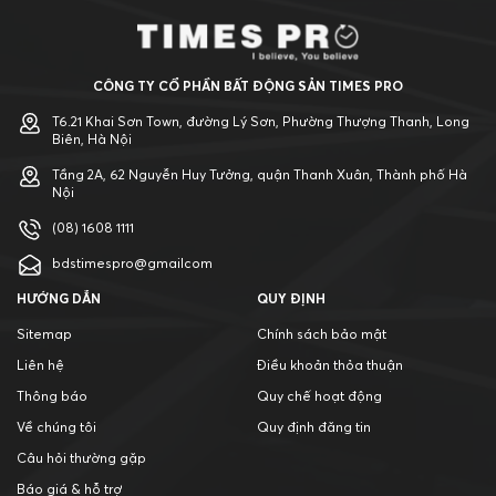
CÔNG TY CỔ PHẦN BẤT ĐỘNG SẢN TIMES PRO
T6.21 Khai Sơn Town, đường Lý Sơn, Phường Thượng Thanh, Long
Biên, Hà Nội
Tầng 2A, 62 Nguyễn Huy Tưởng, quận Thanh Xuân, Thành phố Hà
Nội
(08) 1608 1111
bdstimespro@gmailcom
HƯỚNG DẪN
QUY ĐỊNH
Sitemap
Chính sách bảo mật
Liên hệ
Điều khoản thỏa thuận
Thông báo
Quy chế hoạt động
Về chúng tôi
Quy định đăng tin
Câu hỏi thường gặp
Báo giá & hỗ trợ