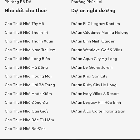
Phường Bồ Đề
Phường Phúc Lợi
Nhà đất cho thuê
Dự án nghỉ dưỡng
Cho Thuê Nhà Tây Hồ
Dự án FLC Legacy Kontum
Cho Thuê Nhà Thanh Trì
Dự án Citadines Marina Halong
Cho Thuê Nhà Thanh Xuân
Dự án Bình Minh Garden
Cho Thuê Nhà Nam Tư Liêm
Dự án Westlake Golf & Vilas
Cho Thuê Nhà Long Biên
Dự án Aqua City Hạ Long
Cho Thuê Nhà Hà Đông
Dự án Le Grand Jardin
Cho Thuê Nhà Hoàng Mai
Dự án Khai Sơn City
Cho Thuê Nhà Hai Bà Trưng
Dự án Ruby City Hạ Long
Cho Thuê Nhà Hoàn Kiếm
Dự án Ivory Villas & Resort
Cho Thuê Nhà Đống Đa
Dự án Legacy Hill Hòa Bình
Cho Thuê Nhà Cầu Giấy
Dự án À La Carte Halong Bay
Cho Thuê Nhà Bắc Từ Liêm
Cho Thuê Nhà Ba Đình