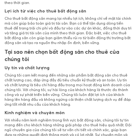
theo thời gian.
Lợi ích từ việc cho thuê bất động sản
Cho thuê bất động sản mang lại nhiều lợi ích, không chỉ về mặt tài chính
mà còn giúp bảo toàn giá trị tài sản. Bạn có thể tận dụng dòng tiền
thuê để trang trải chi phí và đầu tư vào các dự án khác, đồng thời duy trì
và tăng giá trị tài sản của mình theo thời gian. Đặc biệt, việc cho thuê
bất động sản còn giúp bạn giảm thiểu rủi ro từ biến động thị trường bất
động sản và tạo ra nguồn thu nhập ổn định, bền vững.
Tại sao nên chọn bất động sản cho thuê của
chúng tôi
Uy tín và chất lượng
Chúng tôi cam kết mang đến những sản phẩm bất động sản cho thuê
chất lượng cao, đáp ứng đầy đủ tiêu chuẩn kỹ thuật và an toàn. Uy tín
và chất lượng là tiêu chí hàng đầu trong mọi hoạt động kinh doanh của
chúng tôi. Với chúng tôi, sự hài lòng của khách hàng là thước đo thành
công và sự phát triển bền vững. Chúng tôi luôn đặt lợi ích của khách
hàng lên hàng đầu và không ngừng cải thiện chất lượng dịch vụ để đáp
ứng tốt nhất nhu cầu của khách hàng.
Kinh nghiệm và chuyên môn
Với nhiều năm kinh nghiệm trong lĩnh vực bất động sản, chúng tôi tự tin
mang đến cho khách hàng những giải pháp cho thuê hiệu quả nhất. Đội
ngũ chuyên gia của chúng tôi sẽ tư vấn chi tiết và chính xác, giúp bạn
đưa ra những quyết định thông minh và có lợi nhất. Sự chuyên môn và