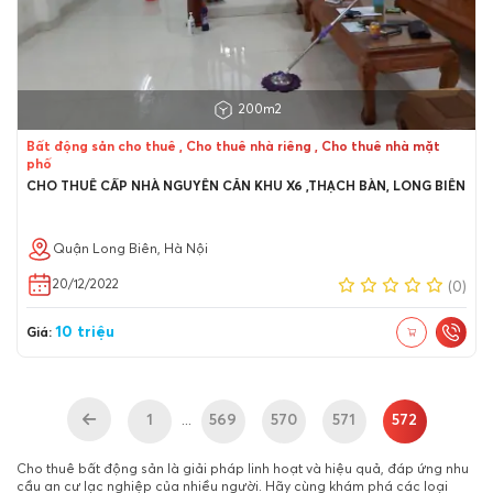
200m2
Bất động sản cho thuê , Cho thuê nhà riêng , Cho thuê nhà mặt
phố
CHO THUÊ CẤP NHÀ NGUYÊN CĂN KHU X6 ,THẠCH BÀN, LONG BIÊN
Quận Long Biên, Hà Nội
20/12/2022
(0)
10 triệu
Giá:
1
569
570
571
572
...
Cho thuê bất động sản là giải pháp linh hoạt và hiệu quả, đáp ứng nhu
cầu an cư lạc nghiệp của nhiều người. Hãy cùng khám phá các loại