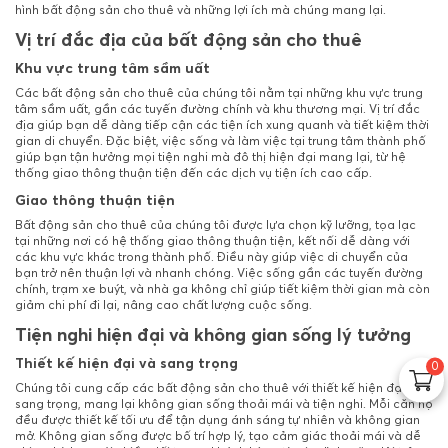
hình bất động sản cho thuê và những lợi ích mà chúng mang lại.
Vị trí đắc địa của bất động sản cho thuê
Khu vực trung tâm sầm uất
Các bất động sản cho thuê của chúng tôi nằm tại những khu vực trung
tâm sầm uất, gần các tuyến đường chính và khu thương mại. Vị trí đắc
địa giúp bạn dễ dàng tiếp cận các tiện ích xung quanh và tiết kiệm thời
gian di chuyển. Đặc biệt, việc sống và làm việc tại trung tâm thành phố
giúp bạn tận hưởng mọi tiện nghi mà đô thị hiện đại mang lại, từ hệ
thống giao thông thuận tiện đến các dịch vụ tiện ích cao cấp.
Giao thông thuận tiện
Bất động sản cho thuê của chúng tôi được lựa chọn kỹ lưỡng, tọa lạc
tại những nơi có hệ thống giao thông thuận tiện, kết nối dễ dàng với
các khu vực khác trong thành phố. Điều này giúp việc di chuyển của
bạn trở nên thuận lợi và nhanh chóng. Việc sống gần các tuyến đường
chính, trạm xe buýt, và nhà ga không chỉ giúp tiết kiệm thời gian mà còn
giảm chi phí đi lại, nâng cao chất lượng cuộc sống.
Tiện nghi hiện đại và không gian sống lý tưởng
Thiết kế hiện đại và sang trọng
0
Chúng tôi cung cấp các bất động sản cho thuê với thiết kế hiện đại và
sang trọng, mang lại không gian sống thoải mái và tiện nghi. Mỗi căn hộ
đều được thiết kế tối ưu để tận dụng ánh sáng tự nhiên và không gian
mở. Không gian sống được bố trí hợp lý, tạo cảm giác thoải mái và dễ