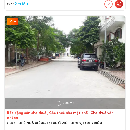
2 triệu
Giá:
Mới
200m2
Bất động sản cho thuê , Cho thuê nhà mặt phố , Cho thuê văn
phòng
CHO THUÊ NHÀ RIÊNG TẠI PHỐ VIỆT HƯNG, LONG BIÊN