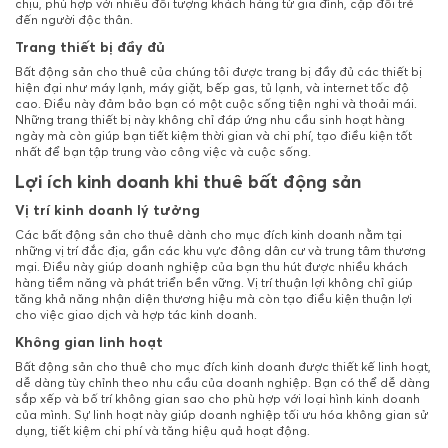
chịu, phù hợp với nhiều đối tượng khách hàng từ gia đình, cặp đôi trẻ
đến người độc thân.
Trang thiết bị đầy đủ
Bất động sản cho thuê của chúng tôi được trang bị đầy đủ các thiết bị
hiện đại như máy lạnh, máy giặt, bếp gas, tủ lạnh, và internet tốc độ
cao. Điều này đảm bảo bạn có một cuộc sống tiện nghi và thoải mái.
Những trang thiết bị này không chỉ đáp ứng nhu cầu sinh hoạt hàng
ngày mà còn giúp bạn tiết kiệm thời gian và chi phí, tạo điều kiện tốt
nhất để bạn tập trung vào công việc và cuộc sống.
Lợi ích kinh doanh khi thuê bất động sản
Vị trí kinh doanh lý tưởng
Các bất động sản cho thuê dành cho mục đích kinh doanh nằm tại
những vị trí đắc địa, gần các khu vực đông dân cư và trung tâm thương
mại. Điều này giúp doanh nghiệp của bạn thu hút được nhiều khách
hàng tiềm năng và phát triển bền vững. Vị trí thuận lợi không chỉ giúp
tăng khả năng nhận diện thương hiệu mà còn tạo điều kiện thuận lợi
cho việc giao dịch và hợp tác kinh doanh.
Không gian linh hoạt
Bất động sản cho thuê cho mục đích kinh doanh được thiết kế linh hoạt,
dễ dàng tùy chỉnh theo nhu cầu của doanh nghiệp. Bạn có thể dễ dàng
sắp xếp và bố trí không gian sao cho phù hợp với loại hình kinh doanh
của mình. Sự linh hoạt này giúp doanh nghiệp tối ưu hóa không gian sử
dụng, tiết kiệm chi phí và tăng hiệu quả hoạt động.