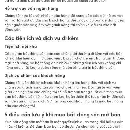
đa dạng giúp bạn dễ dàng lên kế hoạch tài chính và đầu tư.
Hỗ trợ vay vốn ngân hàng
Chúng tôi hợp tác với nhiều ngân hàng để cung cấp các gói hỗ trợ vay
vốn với lãi suất ưu đãi cho khách hàng. Điều này giúp bạn dễ dàng tiếp
cận nguồn vốn và giảm bớt gánh nặng tài chính khi đầu tư vào bất
động sản.
Các tiện ích và dịch vụ đi kèm
Tiện ích nội khu
Các dự án bất động sản bán của chúng tôi thường đi kèm với các tiện
ích nội khu hiện đại như công viên, khu vui chơi trẻ em, trung tâm thương
mại, nhà hàng, và hệ thống an ninh 24/7. Những tiện ích này không chỉ
nâng cao chất lượng cuộc sống mà còn tăng giá trị bất động sản.
Dịch vụ chăm sóc khách hàng
Chúng tôi luôn đặt lợi ích của khách hàng lên hàng đầu với dịch vụ
chăm sóc khách hàng tận tâm và chuyên nghiệp. Đội ngũ tư vấn viên
giàu kinh nghiệm của chúng tôi sẽ hỗ trợ bạn trong suốt quá trình mua
bán bất động sản, từ khâu chọn lựa, hoàn thiện thủ tục pháp lý, đến các
vấn đề sau khi giao dịch. Sự hài lòng của khách hàng là mục tiêu hàng
đầu của chúng tôi.
5 điều cần lưu ý khi mua bất động sản mở bán
Mua bất động sản mở bán là một quyết định quan trọng đòi hỏi sự cân
nhắc kỹ lưỡng. Để đảm bảo bạn có được lựa chọn sáng suốt và tránh