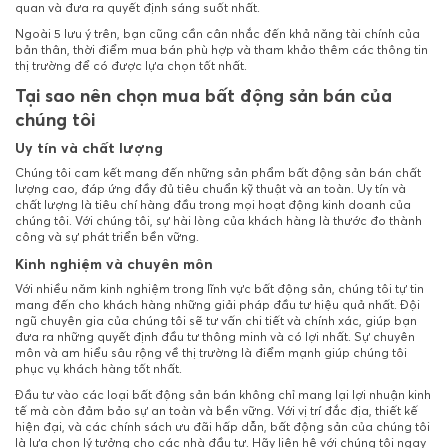
quan và đưa ra quyết định sáng suốt nhất.
Ngoài 5 lưu ý trên, bạn cũng cần cân nhắc đến khả năng tài chính của
bản thân, thời điểm mua bán phù hợp và tham khảo thêm các thông tin
thị trường để có được lựa chọn tốt nhất.
Tại sao nên chọn mua bất động sản bán của
chúng tôi
Uy tín và chất lượng
Chúng tôi cam kết mang đến những sản phẩm bất động sản bán chất
lượng cao, đáp ứng đầy đủ tiêu chuẩn kỹ thuật và an toàn. Uy tín và
chất lượng là tiêu chí hàng đầu trong mọi hoạt động kinh doanh của
chúng tôi. Với chúng tôi, sự hài lòng của khách hàng là thước đo thành
công và sự phát triển bền vững.
Kinh nghiệm và chuyên môn
Với nhiều năm kinh nghiệm trong lĩnh vực bất động sản, chúng tôi tự tin
mang đến cho khách hàng những giải pháp đầu tư hiệu quả nhất. Đội
ngũ chuyên gia của chúng tôi sẽ tư vấn chi tiết và chính xác, giúp bạn
đưa ra những quyết định đầu tư thông minh và có lợi nhất. Sự chuyên
môn và am hiểu sâu rộng về thị trường là điểm mạnh giúp chúng tôi
phục vụ khách hàng tốt nhất.
Đầu tư vào các loại bất động sản bán không chỉ mang lại lợi nhuận kinh
tế mà còn đảm bảo sự an toàn và bền vững. Với vị trí đắc địa, thiết kế
hiện đại, và các chính sách ưu đãi hấp dẫn, bất động sản của chúng tôi
là lựa chọn lý tưởng cho các nhà đầu tư. Hãy liên hệ với chúng tôi ngay