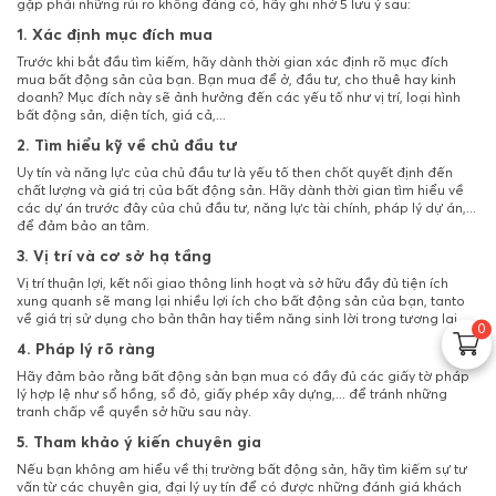
gặp phải những rủi ro không đáng có, hãy ghi nhớ 5 lưu ý sau:
1. Xác định mục đích mua
Trước khi bắt đầu tìm kiếm, hãy dành thời gian xác định rõ mục đích
mua bất động sản của bạn. Bạn mua để ở, đầu tư, cho thuê hay kinh
doanh? Mục đích này sẽ ảnh hưởng đến các yếu tố như vị trí, loại hình
bất động sản, diện tích, giá cả,...
2. Tìm hiểu kỹ về chủ đầu tư
Uy tín và năng lực của chủ đầu tư là yếu tố then chốt quyết định đến
chất lượng và giá trị của bất động sản. Hãy dành thời gian tìm hiểu về
các dự án trước đây của chủ đầu tư, năng lực tài chính, pháp lý dự án,...
để đảm bảo an tâm.
3. Vị trí và cơ sở hạ tầng
Vị trí thuận lợi, kết nối giao thông linh hoạt và sở hữu đầy đủ tiện ích
xung quanh sẽ mang lại nhiều lợi ích cho bất động sản của bạn, tanto
về giá trị sử dụng cho bản thân hay tiềm năng sinh lời trong tương lai.
0
4.
Pháp lý rõ ràng
Hãy đảm bảo rằng bất động sản bạn mua có đầy đủ các giấy tờ pháp
lý hợp lệ như sổ hồng, sổ đỏ, giấy phép xây dựng,... để tránh những
tranh chấp về quyền sở hữu sau này.
5. Tham khảo ý kiến chuyên gia
Nếu bạn không am hiểu về thị trường bất động sản, hãy tìm kiếm sự tư
vấn từ các chuyên gia, đại lý uy tín để có được những đánh giá khách