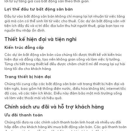
lời từ sự tăng giá của bất động sản theo thời gian.
Lợi thế đầu tư bất động sản bán
Đầu tư vào bất động sản bán không chỉ mang lại lợi nhuận từ việc tăng
giá mà còn có thể sinh lời từ việc cho thuê. Các dự án bất động sản với
tiện ích đầy đủ và vị trí đắc địa luôn thu hút người thuê, giúp bạn tạo ra
nguồn thu nhập ổn định.
Thiết kế hiện đại và tiện nghi
Kiến trúc đẳng cấp
Các dự án bất động sản bán của chúng tôi được thiết kế với kiến trúc
hiện đại và đẳng cấp, tạo nên không gian sống và làm việc lý tưởng.
Từng chi tiết trong thiết kế đều được chăm chút tỉ mỉ để mang lại sự hài
lòng tối đa cho khách hàng.
Trang thiết bị hiện đại
Chúng tôi cung cấp các bất động sản bán với trang thiết bị hiện đại và
tiện nghi, bao gồm hệ thống điện nước, điều hòa không khí, internet tốc
độ cao, và các tiện ích khác. Điều này đảm bảo một môi trường sống
và làm việc thoải mái và hiệu quả.
Chính sách ưu đãi và hỗ trợ khách hàng
Ưu đãi thanh toán
Chúng tôi đưa ra các chính sách thanh toán linh hoạt và nhiều ưu đãi
hấp dẫn cho khách hàng khi mua bất động sản bán. Các gói thanh toán