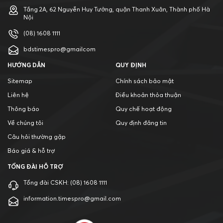
Tầng 2A, 62 Nguyễn Huy Tưởng, quận Thanh Xuân, Thành phố Hà
Nội
(08) 1608 1111
bdstimespro@gmailcom
HƯỚNG DẪN
QUY ĐỊNH
Sitemap
Chính sách bảo mật
Liên hệ
Điều khoản thỏa thuận
Thông báo
Quy chế hoạt động
Về chúng tôi
Quy định đăng tin
Câu hỏi thường gặp
Báo giá & hỗ trợ
TỔNG ĐÀI HỖ TRỢ
Tổng đài CSKH:
(08) 1608 1111
information.timespro@gmail.com