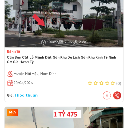
100m2
2 PN
2 WC
Bán đất
Cần Bán Cắt Lỗ Mảnh Đất Gần Khu Du Lịch Gần Khu Kinh Tế Ninh
Cơ Gía Hơn 1 Tỷ
Huyện Hải Hậu, Nam Định
20/05/2026
(0)
Thỏa thuận
Giá:
Mới