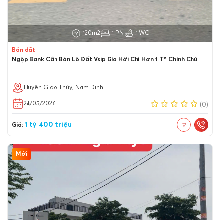
120m2
1 PN
1 WC
Bán đất
Ngộp Bank Cần Bán Lô Đất Vsip Gía Hời Chỉ Hơn 1 TỶ Chính Chủ
Huyện Giao Thủy, Nam Định
24/05/2026
(0)
1 tỷ 400 triệu
Giá:
Mới