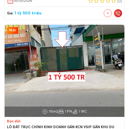
15/05/2026
(0)
1 tỷ 500 triệu
Giá:
Mới
115m2
1 PN
1 WC
Bán đất
LÔ ĐẤT TRỤC CHÍNH KINH DOANH GẦN KCN VSIP GẦN KHU DU