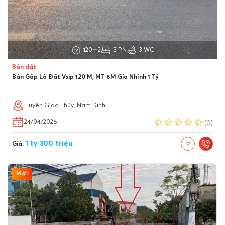
120m2
3 PN
3 WC
Bán đất
Bán Gấp Lô Đất Vsip 120 M, MT 6M Gía Nhỉnh 1 Tỷ
Huyện Giao Thủy, Nam Định
24/04/2026
(0)
1 tỷ 300 triệu
Giá:
Mới