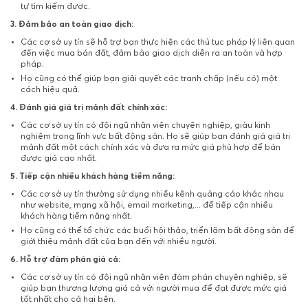
tự tìm kiếm được.
3. Đảm bảo an toàn giao dịch:
Các cơ sở uy tín sẽ hỗ trợ bạn thực hiện các thủ tục pháp lý liên quan
đến việc mua bán đất, đảm bảo giao dịch diễn ra an toàn và hợp
pháp.
Họ cũng có thể giúp bạn giải quyết các tranh chấp (nếu có) một
cách hiệu quả.
4. Đánh giá giá trị mảnh đất chính xác:
Các cơ sở uy tín có đội ngũ nhân viên chuyên nghiệp, giàu kinh
nghiệm trong lĩnh vực bất động sản. Họ sẽ giúp bạn đánh giá giá trị
mảnh đất một cách chính xác và đưa ra mức giá phù hợp để bán
được giá cao nhất.
5. Tiếp cận nhiều khách hàng tiềm năng:
Các cơ sở uy tín thường sử dụng nhiều kênh quảng cáo khác nhau
như website, mạng xã hội, email marketing,... để tiếp cận nhiều
khách hàng tiềm năng nhất.
Họ cũng có thể tổ chức các buổi hội thảo, triển lãm bất động sản để
giới thiệu mảnh đất của bạn đến với nhiều người.
6. Hỗ trợ đàm phán giá cả:
Các cơ sở uy tín có đội ngũ nhân viên đàm phán chuyên nghiệp, sẽ
giúp bạn thương lượng giá cả với người mua để đạt được mức giá
tốt nhất cho cả hai bên.