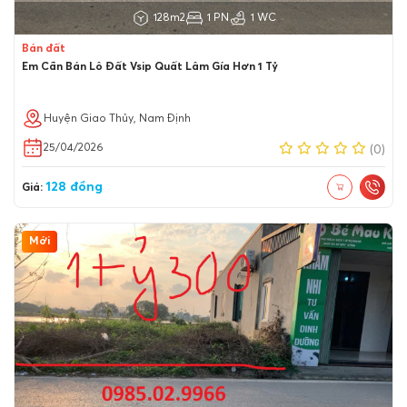
128m2
1 PN
1 WC
Bán đất
Em Cần Bán Lô Đất Vsip Quất Lâm Gía Hơn 1 Tỷ
Huyện Giao Thủy, Nam Định
25/04/2026
(0)
128 đồng
Giá:
Mới