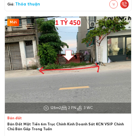
Thỏa thuận
Giá:
Mới
128m2
2 PN
3 WC
Bán đất
Bán Đất Mặt Tiền 6m Trục Chính Kinh Doanh Sát KCN VSIP Chính
Chủ Bán Gấp Trong Tuần