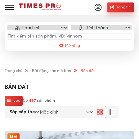
Đăng tin
Mở rộng
Trang chủ
Bất động sản mở bán
Bán đất
BÁN ĐẤT
Lọc
Có
467
sản phẩm
Sắp xếp theo:
Mới