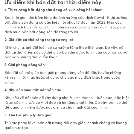
Ưu điểm khi bán đất tại thời điểm này:
1. Thị trường bất động sản đang có xu hướng hồi phục:
Sau thời gian dài trầm lắng do ảnh hưởng của dịch Covid-19, thị trường
bất động sản đang có dấu hiệu hồi phục từ đầu năm 2023. Nhờ các
chính sách kích cầu của Chính phủ và sự gia tăng nhu cầu nhà ở, giao
dịch mua bán bất động sản đã tăng trở lại.
2. Giá đất có thể tăng trong tương lai:
Nhìn chung, giá đất luôn có xu hướng tăng theo thời gian. Do vậy, bán
đất tại thời điểm này có thể giúp bạn thu được lợi nhuận cao hơn so với
bán vào những thời điểm khác.
3. Giải phóng dòng vốn:
Bán đất có thể giúp bạn giải phóng dòng vốn để đầu tư vào những
kênh sinh lời khác hoặc phục vụ cho các mục đích khác trong cuộc
sống.
4. Nhu cầu
mua đất
nền vẫn cao:
Nhu cầu về đất nền để xây dựng nhà ở, kinh doanh,... luôn cao, đặc biệt
là tại các khu vực có vị trí đẹp và hạ tầng phát triển. Do vậy, bạn có thể
dễ dàng tìm kiếm được người mua cho mảnh đất của mình.
5.
Thủ tục pháp lý
đơn giản:
Thủ tục pháp lý khi bán đất tương đối đơn giản, nhanh chóng và không
quá phức tạp.