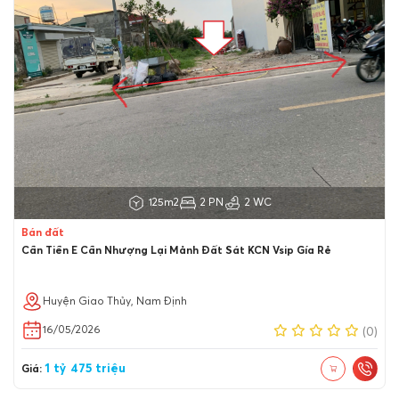
125m2
2 PN
2 WC
Bán đất
Cần Tiền E Cần Nhượng Lại Mảnh Đất Sát KCN Vsip Gía Rẻ
Huyện Giao Thủy, Nam Định
16/05/2026
(0)
1 tỷ 475 triệu
Giá: