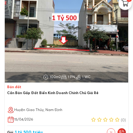
100m2
1 PN
1 WC
Bán đất
Cần Bán Gấp Đất Biển Kinh Doanh Chính Chủ Giá Rẻ
Huyện Giao Thủy, Nam Định
15/04/2026
(0)
1 tỷ 500 triệu
Giá: