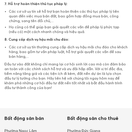
7. Hỗ trợ hoàn thiện thủ tục pháp lý:
Các cơ sở uy tín sẽ hỗ trợ bạn hoàn thiện các thủ tục pháp lý liên
quan đến việc mua bán đất, bao gồm hợp đồng mua bán, công
chứng, sang tên đổi chủ,...
Họ cũng có thể giúp bạn giải quyết các vấn đề pháp lý phức tạp
(nếu có) một cách nhanh chóng và hiệu quả.
8. Cung cấp dịch vụ hậu mãi chu đáo:
Các cơ sở uy tín thường cung cấp dịch vụ hậu mãi chu đáo cho khách
hàng, bao gồm tư vấn pháp luật, hỗ trợ giải quyết các vấn đề sau
bán hàng,...
Đầu tư vào đất không chỉ mang lại cơ hội sinh lời cao mà còn đảm bảo
an toàn với các chính sách hỗ trợ và ưu đãi hấp dẫn. Với vị trí đắc địa,
tiềm năng tăng giá và các tiện ích đi kèm, đất nền dự án là lựa chọn
đầu tư lý tưởng cho bạn. Hãy liên hệ với chúng tôi ngay hôm nay để
khám phá những cơ hội đầu tư đất nền tốt nhất và bắt đầu hành trình
đầu tư thành công của bạn!
Bất động sản bán
Bất động sản cho thuê
Phường Ngọc Lâm
Phường Đức Giang