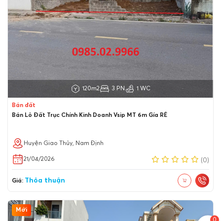
120m2
3 PN
1 WC
Bán đất
Bán Lô Đất Trục Chính Kinh Doanh Vsip MT 6m Gía RẺ
Huyện Giao Thủy, Nam Định
21/04/2026
(0)
Thỏa thuận
Giá:
Mới
0