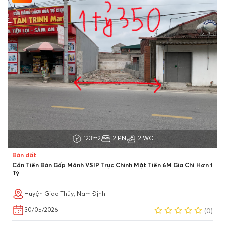
123m2
2 PN
2 WC
Bán đất
Cần Tiền Bán Gấp Mảnh VSIP Trục Chính Mặt Tiền 6M Gía Chỉ Hơn 1
Tỷ
Huyện Giao Thủy, Nam Định
30/05/2026
(0)