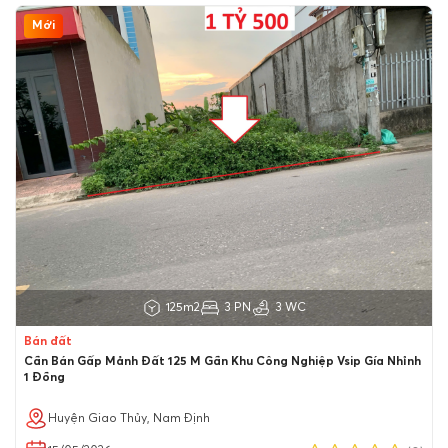
Mới
125m2
3 PN
3 WC
Bán đất
Cần Bán Gấp Mảnh Đất 125 M Gần Khu Công Nghiệp Vsip Gía Nhỉnh
1 Đồng
Huyện Giao Thủy, Nam Định