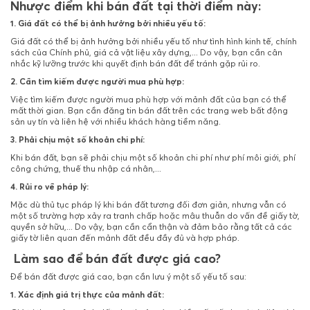
Nhược điểm khi bán đất tại thời điểm này:
1. Giá đất có thể bị ảnh hưởng bởi nhiều yếu tố:
Giá đất có thể bị ảnh hưởng bởi nhiều yếu tố như tình hình kinh tế, chính
sách của Chính phủ, giá cả vật liệu xây dựng,... Do vậy, bạn cần cân
nhắc kỹ lưỡng trước khi quyết định bán đất để tránh gặp rủi ro.
2. Cần tìm kiếm được người mua phù hợp:
Việc tìm kiếm được người mua phù hợp với mảnh đất của bạn có thể
mất thời gian. Bạn cần đăng tin bán đất trên các trang web bất động
sản uy tín và liên hệ với nhiều khách hàng tiềm năng.
3. Phải chịu một số khoản chi phí:
Khi bán đất, bạn sẽ phải chịu một số khoản chi phí như phí môi giới, phí
công chứng, thuế thu nhập cá nhân,...
4. Rủi ro về pháp lý:
Mặc dù thủ tục pháp lý khi bán đất tương đối đơn giản, nhưng vẫn có
một số trường hợp xảy ra tranh chấp hoặc mâu thuẫn do vấn đề giấy tờ,
quyền sở hữu,... Do vậy, bạn cần cẩn thận và đảm bảo rằng tất cả các
giấy tờ liên quan đến mảnh đất đều đầy đủ và hợp pháp.
Làm sao để bán đất được giá cao?
Để bán đất được giá cao, bạn cần lưu ý một số yếu tố sau:
1. Xác định giá trị thực của mảnh đất: