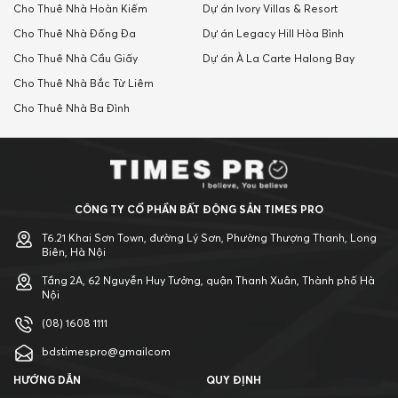
Cho Thuê Nhà Hoàn Kiếm
Dự án Ivory Villas & Resort
Cho Thuê Nhà Đống Đa
Dự án Legacy Hill Hòa Bình
Cho Thuê Nhà Cầu Giấy
Dự án À La Carte Halong Bay
Cho Thuê Nhà Bắc Từ Liêm
Cho Thuê Nhà Ba Đình
CÔNG TY CỔ PHẦN BẤT ĐỘNG SẢN TIMES PRO
T6.21 Khai Sơn Town, đường Lý Sơn, Phường Thượng Thanh, Long
Biên, Hà Nội
Tầng 2A, 62 Nguyễn Huy Tưởng, quận Thanh Xuân, Thành phố Hà
Nội
(08) 1608 1111
bdstimespro@gmailcom
HƯỚNG DẪN
QUY ĐỊNH