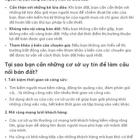
Cẩn thận với những kẻ lừa đảo:
Khi bán đất, bạn cần cẩn thận với
những kẻ lừa đảo giả mạo người mua để chiếm đoạt tài sản của
bạn. Bạn nên kiểm tra kỹ thông tin của người mua và chỉ giao dịch khi
đã hoàn tất các thủ tục pháp lý cần thiết.
Không nên vội vàng bán đất:
Nếu bạn không cần tiền gấp, bạn
không nên vội vàng bán đất. Hãy chờ đợi thời điểm thị trường thuận
lợi để bán được giá cao nhất.
Tham khảo ý kiến của chuyên gia:
Nếu bạn không am hiểu về thị
trường bất động sản, bạn nên tham khảo ý kiến của các chuyên gia
để được tư vấn về cách thức bán đất hiệu quả nhất.
Tại sao bạn cần những cơ sở uy tín để làm cầu
nối bán đất?
1. Tiết kiệm thời gian và công sức:
Tìm kiếm người mua tiềm năng, đăng tin quảng cáo, đàm phán giá
cả,... là những công việc tốn nhiều thời gian và công sức.
Sử dụng dịch vụ của các cơ sở uy tín sẽ giúp bạn giải phóng khỏi
những công việc này, tiết kiệm thời gian và tập trung vào việc khác.
2. Mở rộng mạng lưới khách hàng:
Các cơ sở uy tín thường có mạng lưới khách hàng tiềm năng rộng
lớn, giúp bạn dễ dàng tìm được người mua phù hợp với mảnh đất
của mình.
Họ cũng có khả năng tiếp cận những khách hàng mà bạn khó có thể