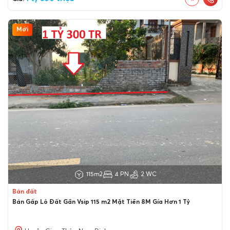
Mới
115m2
4 PN
2 WC
Bán đất
Bán Gấp Lô Đất Gần Vsip 115 m2 Mặt Tiền 8M Gía Hơn 1 Tỷ