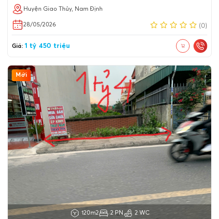
Huyện Giao Thủy, Nam Định
28/05/2026
(0)
1 tỷ 450 triệu
Giá:
Mới
120m2
2 PN
2 WC