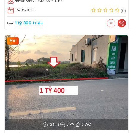
Huyện Giao Thủy, Nam Định
06/04/2026
(0)
1 tỷ 300 triệu
Giá:
Mới
125m2
3 PN
3 WC