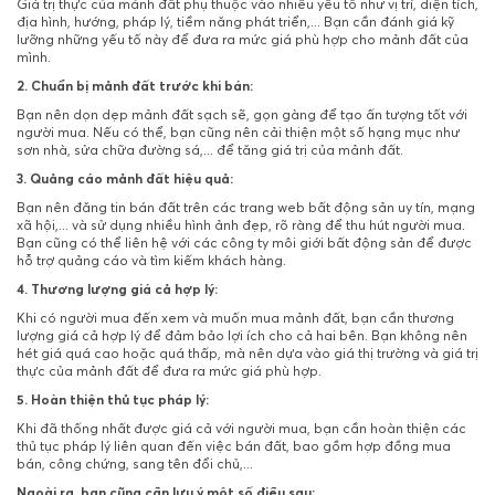
Giá trị thực của mảnh đất phụ thuộc vào nhiều yếu tố như vị trí, diện tích,
địa hình, hướng, pháp lý, tiềm năng phát triển,... Bạn cần đánh giá kỹ
lưỡng những yếu tố này để đưa ra mức giá phù hợp cho mảnh đất của
mình.
2. Chuẩn bị mảnh đất trước khi bán:
Bạn nên dọn dẹp mảnh đất sạch sẽ, gọn gàng để tạo ấn tượng tốt với
người mua. Nếu có thể, bạn cũng nên cải thiện một số hạng mục như
sơn nhà, sửa chữa đường sá,... để tăng giá trị của mảnh đất.
3. Quảng cáo mảnh đất hiệu quả:
Bạn nên đăng tin bán đất trên các trang web bất động sản uy tín, mạng
xã hội,... và sử dụng nhiều hình ảnh đẹp, rõ ràng để thu hút người mua.
Bạn cũng có thể liên hệ với các công ty môi giới bất động sản để được
hỗ trợ quảng cáo và tìm kiếm khách hàng.
4. Thương lượng giá cả hợp lý:
Khi có người mua đến xem và muốn mua mảnh đất, bạn cần thương
lượng giá cả hợp lý để đảm bảo lợi ích cho cả hai bên. Bạn không nên
hét giá quá cao hoặc quá thấp, mà nên dựa vào giá thị trường và giá trị
thực của mảnh đất để đưa ra mức giá phù hợp.
5. Hoàn thiện thủ tục pháp lý:
Khi đã thống nhất được giá cả với người mua, bạn cần hoàn thiện các
thủ tục pháp lý liên quan đến việc bán đất, bao gồm hợp đồng mua
bán, công chứng, sang tên đổi chủ,...
Ngoài ra, bạn cũng cần lưu ý một số điều sau: