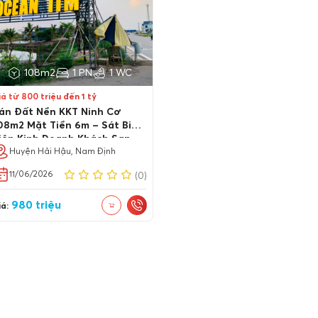
108m2
1 PN
1 WC
iá từ 800 triệu đến 1 tỷ
án Đất Nền KKT Ninh Cơ
08m2 Mặt Tiền 6m – Sát Biển,
iện Kinh Doanh Khách Sạn
Huyện Hải Hậu, Nam Định
11/06/2026
(0)
980 triệu
á: