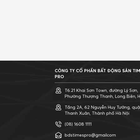
Hải Dương
Hải Phòng
Hậu Giang
Hồ Chí Minh
Hòa Bình
Hưng Yên
Khánh Hòa
Kiên Giang
CÔNG TY CỔ PHẦN BẤT ĐỘNG SẢN TI
PRO
Kon Tum
Lai Châu
T6.21 Khai Sơn Town, đường Lý Sơn,
Phường Thượng Thanh, Long Biên, H
Lâm Đồng
Lạng Sơn
Tầng 2A, 62 Nguyễn Huy Tưởng, qu
Thanh Xuân, Thành phố Hà Nội
Lào Cai
(08) 1608 1111
Long An
bdstimespro@gmailcom
Nam Định