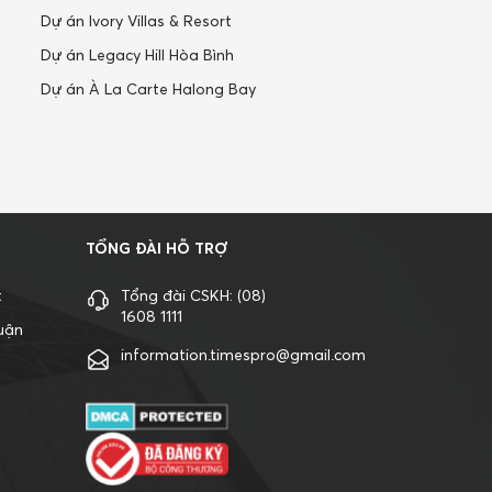
Dự án Ivory Villas & Resort
Dự án Legacy Hill Hòa Bình
Dự án À La Carte Halong Bay
TỔNG ĐÀI HỖ TRỢ
t
Tổng đài CSKH:
(08)
1608 1111
uận
information.timespro@gmail.com