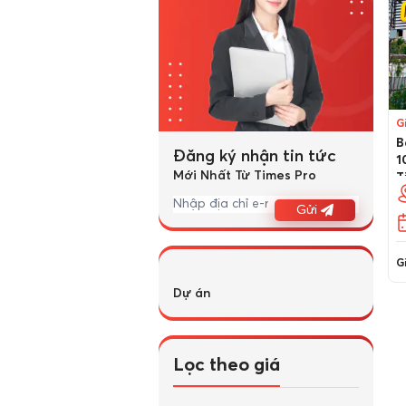
G
B
Đăng ký nhận tin tức
1
Mới Nhất Từ Times Pro
T
Gửi
Gi
Dự án
Lọc theo giá