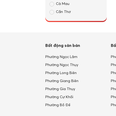
Cà Mau
Cần Thơ
Cao Bằng
Đà Nẵng
Đắk Lắk
Đắk Nông
Bất động sản bán
Bấ
Điện Biên
Phường Ngọc Lâm
Ph
Đồng Nai
Phường Ngọc Thụy
Ph
Đồng Tháp
Phường Long Biên
Ph
Gia Lai
Phường Giang Biên
Ph
Hà Giang
Phường Gia Thụy
Ph
Hà Nam
Phường Cự Khối
Ph
Hà Nội
Phường Bồ Đề
Ph
Hà Tĩnh