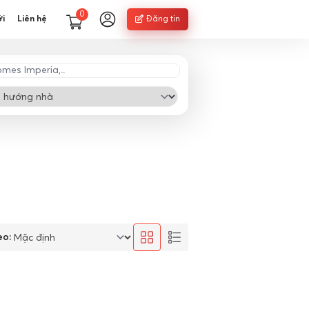
0
ới
Liên hệ
Đăng tin
eo: