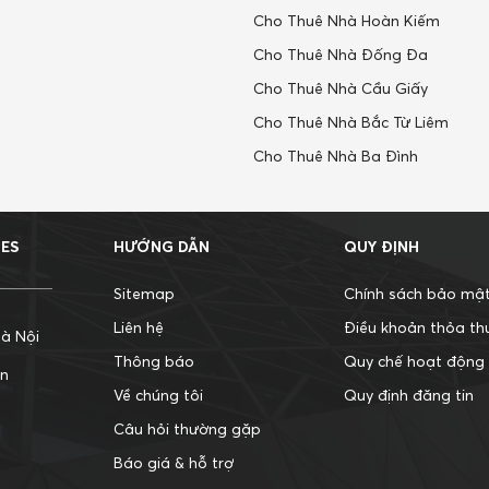
Cho Thuê Nhà Hoàn Kiếm
Cho Thuê Nhà Đống Đa
Cho Thuê Nhà Cầu Giấy
Cho Thuê Nhà Bắc Từ Liêm
Cho Thuê Nhà Ba Đình
MES
HƯỚNG DẪN
QUY ĐỊNH
Sitemap
Chính sách bảo mậ
Liên hệ
Điều khoản thỏa th
à Nội
Thông báo
Quy chế hoạt động
ận
Về chúng tôi
Quy định đăng tin
Câu hỏi thường gặp
Báo giá & hỗ trợ