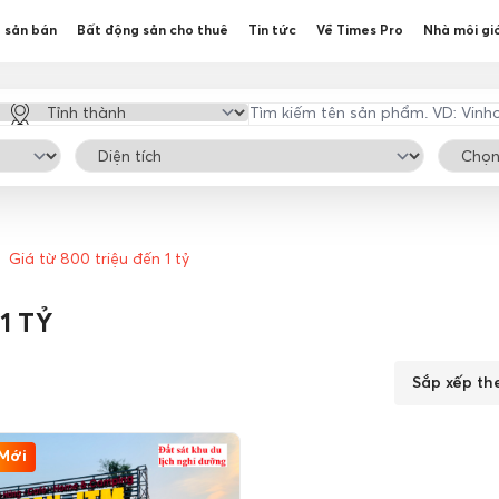
 sản bán
Bất động sản cho thuê
Tin tức
Về Times Pro
Nhà môi gi
Giá từ 800 triệu đến 1 tỷ
1 TỶ
Sắp xếp th
Mới