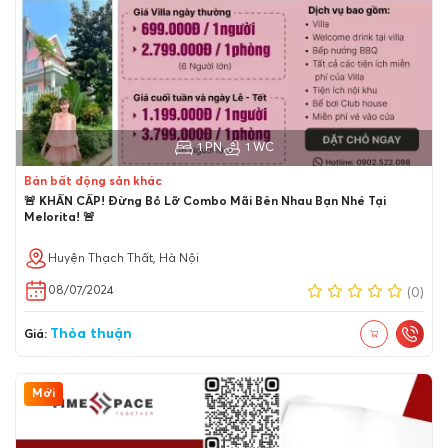
1 PN
1 WC
Bán bất động sản khác
🚨 KHẨN CẤP! Đừng Bỏ Lỡ Combo Mãi Bên Nhau Bạn Nhé Tại
Melorita! 🚨
Huyện Thạch Thất, Hà Nội
08/07/2024
(0)
Thỏa thuận
Giá:
Mới