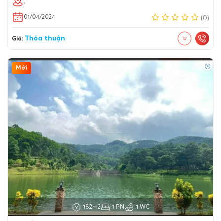
,
01/04/2024
(0)
Thỏa thuận
Giá:
Mới
182m2
1 PN
1 WC