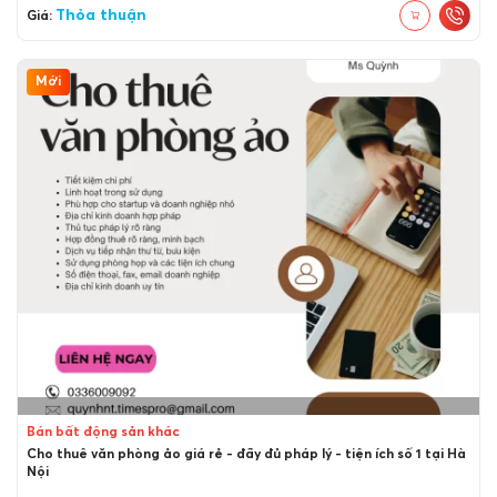
Thỏa thuận
Giá:
Mới
Bán bất động sản khác
Cho thuê văn phòng ảo giá rẻ - đầy đủ pháp lý - tiện ích số 1 tại Hà
Nội