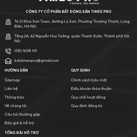
CÔNG TY CỔ PHẦN BẤT ĐỘNG SẢN TIMES PRO
T6.21 Khai Sơn Town, đường Lý Sơn, Phường Thượng Thanh, Long
Biên, Hà Nội
Tầng 2A, 62 Nguyễn Huy Tưởng, quận Thanh Xuân, Thành phố Hà
Nội
(08) 1608 1111
bdstimespro@gmailcom
HƯỚNG DẪN
QUY ĐỊNH
Sitemap
Chính sách bảo mật
Liên hệ
Điều khoản thỏa thuận
Thông báo
Quy chế hoạt động
Về chúng tôi
Quy định đăng tin
Câu hỏi thường gặp
Báo giá & hỗ trợ
TỔNG ĐÀI HỖ TRỢ