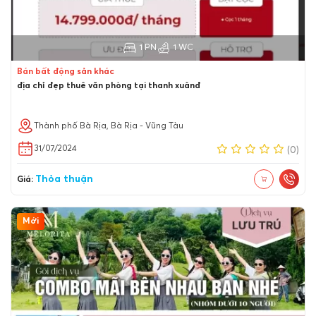
1 PN
1 WC
Bán bất động sản khác
địa chỉ đẹp thuê văn phòng tại thanh xuânđ
Thành phố Bà Rịa, Bà Rịa - Vũng Tàu
31/07/2024
(0)
Thỏa thuận
Giá:
Mới