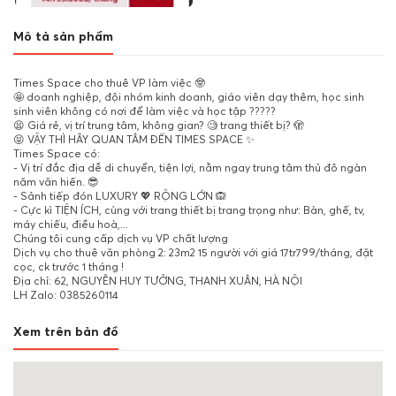
Mô tả sản phẩm
Times Space cho thuê VP làm việc 🤓
🤩 doanh nghiệp, đội nhóm kinh doanh, giáo viên dạy thêm, học sinh
sinh viên không có nơi để làm việc và học tập ?????
😫 Giá rẻ, vị trí trung tâm, không gian? 🧐 trang thiết bị? 🫣
😝 VẬY THÌ HÃY QUAN TÂM ĐẾN TIMES SPACE ✨
Times Space có:
- Vị trí đắc địa dễ di chuyển, tiện lợi, nằm ngay trung tâm thủ đô ngàn
năm văn hiến. 😎
- Sảnh tiếp đón LUXURY 💖 RỘNG LỚN 🙉
- Cực kì TIỆN ÍCH, cùng với trang thiết bị trang trọng như: Bàn, ghế, tv,
máy chiếu, điều hoà,...
Chúng tôi cung cấp dịch vụ VP chất lượng
Dịch vụ cho thuê văn phòng 2: 23m2 15 người với giá 17tr799/tháng, đặt
cọc, ck trước 1 tháng !
Địa chỉ: 62, NGUYỄN HUY TƯỞNG, THANH XUÂN, HÀ NỘI
LH Zalo: 0385260114
Xem trên bản đồ