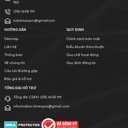
Nội
(08) 1608 1111
bdstimespro@gmailcom
HƯỚNG DẪN
QUY ĐỊNH
Sitemap
Chính sách bảo mật
Liên hệ
Điều khoản thỏa thuận
Thông báo
Quy chế hoạt động
Về chúng tôi
Quy định đăng tin
Câu hỏi thường gặp
Báo giá & hỗ trợ
TỔNG ĐÀI HỖ TRỢ
Tổng đài CSKH:
(08) 1608 1111
information.timespro@gmail.com