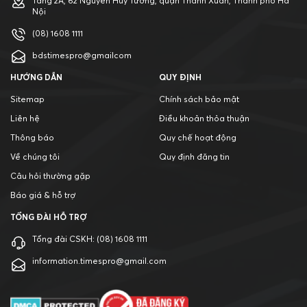
Tầng 2A, 62 Nguyễn Huy Tưởng, quận Thanh Xuân, Thành phố Hà
Nội
(08) 1608 1111
bdstimespro@gmailcom
HƯỚNG DẪN
QUY ĐỊNH
Sitemap
Chính sách bảo mật
Liên hệ
Điều khoản thỏa thuận
Thông báo
Quy chế hoạt động
Về chúng tôi
Quy định đăng tin
Câu hỏi thường gặp
Báo giá & hỗ trợ
TỔNG ĐÀI HỖ TRỢ
Tổng đài CSKH:
(08) 1608 1111
information.timespro@gmail.com