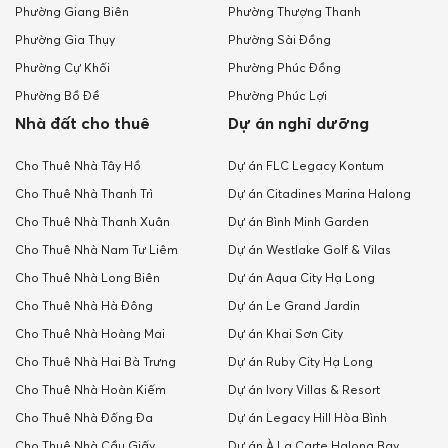
Phường Giang Biên
Phường Thượng Thanh
Phường Gia Thụy
Phường Sài Đồng
Phường Cự Khối
Phường Phúc Đồng
Phường Bồ Đề
Phường Phúc Lợi
Nhà đất cho thuê
Dự án nghỉ dưỡng
Cho Thuê Nhà Tây Hồ
Dự án FLC Legacy Kontum
Cho Thuê Nhà Thanh Trì
Dự án Citadines Marina Halong
Cho Thuê Nhà Thanh Xuân
Dự án Bình Minh Garden
Cho Thuê Nhà Nam Tư Liêm
Dự án Westlake Golf & Vilas
Cho Thuê Nhà Long Biên
Dự án Aqua City Hạ Long
Cho Thuê Nhà Hà Đông
Dự án Le Grand Jardin
Cho Thuê Nhà Hoàng Mai
Dự án Khai Sơn City
Cho Thuê Nhà Hai Bà Trưng
Dự án Ruby City Hạ Long
Cho Thuê Nhà Hoàn Kiếm
Dự án Ivory Villas & Resort
Cho Thuê Nhà Đống Đa
Dự án Legacy Hill Hòa Bình
Cho Thuê Nhà Cầu Giấy
Dự án À La Carte Halong Bay