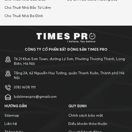
Cho Thuê Nhà Bắc Từ Liêm
Cho Thuê Nhà Ba Đình
CÔNG TY CỔ PHẦN BẤT ĐỘNG SẢN TIMES PRO
T6.21 Khai Sơn Town, đường Lý Sơn, Phường Thượng Thanh, Long
Biên, Hà Nội
Tầng 2A, 62 Nguyễn Huy Tưởng, quận Thanh Xuân, Thành phố Hà
Nội
(08) 1608 1111
bdstimespro@gmailcom
HƯỚNG DẪN
QUY ĐỊNH
Sitemap
Chính sách bảo mật
Liên hệ
Điều khoản thỏa thuận