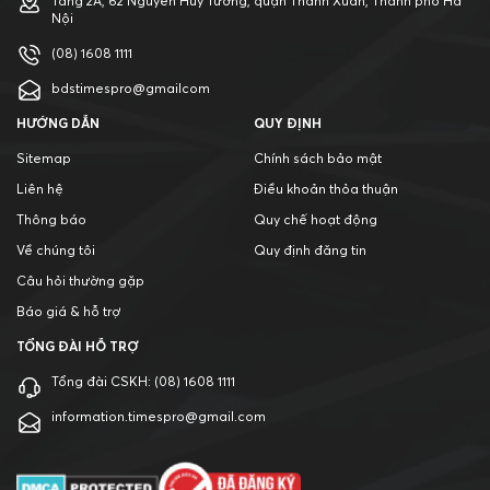
Tầng 2A, 62 Nguyễn Huy Tưởng, quận Thanh Xuân, Thành phố Hà
Nội
(08) 1608 1111
bdstimespro@gmailcom
HƯỚNG DẪN
QUY ĐỊNH
Sitemap
Chính sách bảo mật
Liên hệ
Điều khoản thỏa thuận
Thông báo
Quy chế hoạt động
Về chúng tôi
Quy định đăng tin
Câu hỏi thường gặp
Báo giá & hỗ trợ
TỔNG ĐÀI HỖ TRỢ
Tổng đài CSKH:
(08) 1608 1111
information.timespro@gmail.com