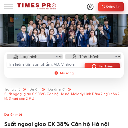
Đăng tin
Tìm kiếm
Mở rộng
Trang chủ
Dự án
Dự án mới
Suất ngoại giao CK 38% Căn hộ Hà nội Melody Linh Đàm 2 ngủ còn 2
tỷ, 3 ngủ còn 2,9 tỷ
Dự án mới
Suất ngoại giao CK 38% Căn hộ Hà nội