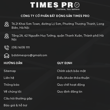
CÔNG TY CỔ PHẦN BẤT ĐỘNG SẢN TIMES PRO
T6.21 Khai Sơn Town, đường Lý Sơn, Phường Thượng Thanh, Long
Biên, Hà Nội
Tầng 2A, 62 Nguyễn Huy Tưởng, quận Thanh Xuân, Thành phố Hà
Nội
(08) 1608 1111
bdstimespro@gmailcom
HƯỚNG DẪN
QUY ĐỊNH
Sitemap
Chính sách bảo mật
Liên hệ
Điều khoản thỏa thuận
Thông báo
Quy chế hoạt động
Về chúng tôi
Quy định đăng tin
Câu hỏi thường gặp
Báo giá & hỗ trợ