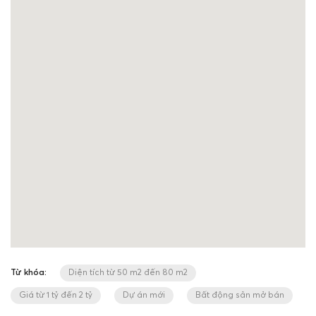
Từ khóa:
Diện tích từ 50 m2 đến 80 m2
Giá từ 1 tỷ đến 2 tỷ
Dự án mới
Bất động sản mở bán