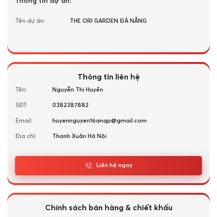
Thông tin dự án:
Tên dự án:
THE ORI GARDEN ĐÀ NẴNG
Thông tin liên hệ
Tên:
Nguyễn Thị Huyền
SĐT:
0382387882
Email:
huyennguyen16anqp@gmail.com
Địa chỉ:
Thanh Xuân Hà Nội
Liên hệ ngay
Chính sách bán hàng & chiết khấu