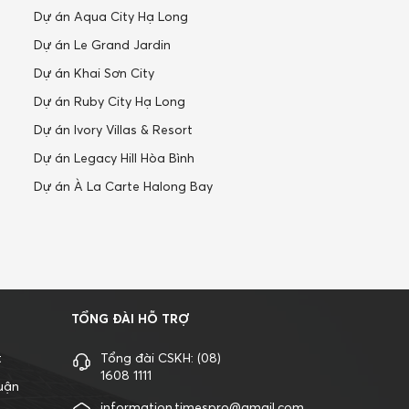
Dự án Aqua City Hạ Long
Dự án Le Grand Jardin
Dự án Khai Sơn City
Dự án Ruby City Hạ Long
Dự án Ivory Villas & Resort
Dự án Legacy Hill Hòa Bình
Dự án À La Carte Halong Bay
TỔNG ĐÀI HỖ TRỢ
t
Tổng đài CSKH:
(08)
1608 1111
uận
information.timespro@gmail.com