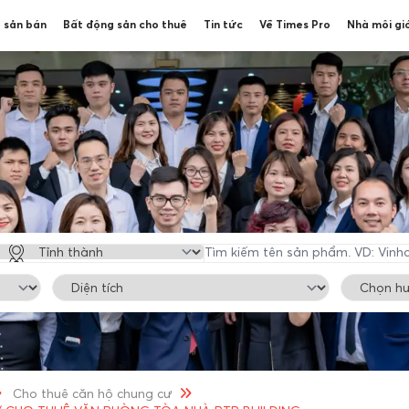
 sản bán
Bất động sản cho thuê
Tin tức
Về Times Pro
Nhà môi gi
Cho thuê căn hộ chung cư