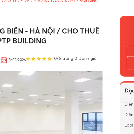
 / CHO THUÊ VĂN PHÒNG TÒA NHÀ PTP BUILDING
 BIÊN - HÀ NỘI / CHO THUÊ
TP BUILDING
0/5 trong 0 Đánh giá
,
13/02/2025
Đặc
Diện
Diện
Loại