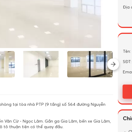
Địa c
Tên:
SĐT:
Emai
phòng tại tòa nhà PTP (9 tầng) số 564 đường Nguyễn
Chí
yễn Văn Cừ - Ngọc Lâm. Gần ga Gia Lâm, bến xe Gia Lâm,
ô tô thuận tiện có thể quay đầu.