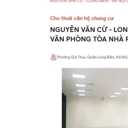
NGUYỄN VĂN CỪ - LONG BIÊN - HÀ NỘI
Cho thuê căn hộ chung cư
NGUYỄN VĂN CỪ - LONG
VĂN PHÒNG TÒA NHÀ P
Phường Gia Thụy, Quận Long Biên, Hà Nội