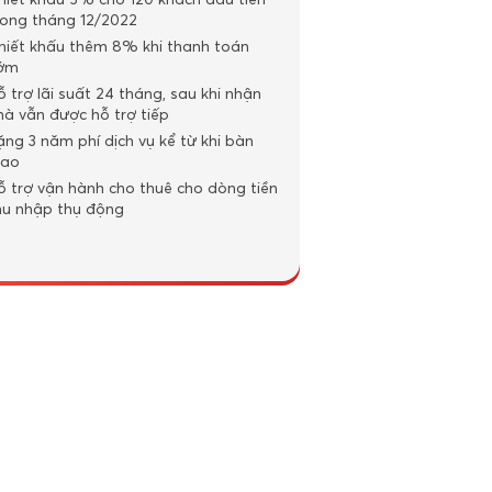
hiết khấu 5% cho 120 khách đầu tiên
rong tháng 12/2022
hiết khấu thêm 8% khi thanh toán
ớm
ỗ trợ lãi suất 24 tháng, sau khi nhận
hà vẫn được hỗ trợ tiếp
ặng 3 năm phí dịch vụ kể từ khi bàn
iao
ỗ trợ vận hành cho thuê cho dòng tiền
hu nhập thụ động