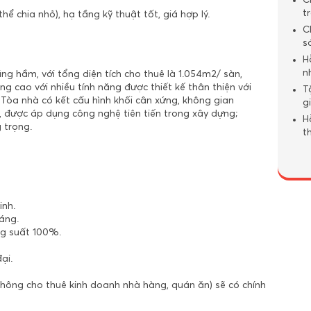
C
t
hể chia nhỏ), hạ tầng kỹ thuật tốt, giá hợp lý.
C
s
H
n
ng hầm, với tổng diện tích cho thuê là 1.054m2/ sàn,
g cao với nhiều tính năng được thiết kế thân thiện với
T
 Tòa nhà có kết cấu hình khối cân xứng, không gian
g
 được áp dụng công nghệ tiên tiến trong xây dựng;
H
 trọng.
t
inh.
áng.
g suất 100%.
ại.
hông cho thuê kinh doanh nhà hàng, quán ăn) sẽ có chính