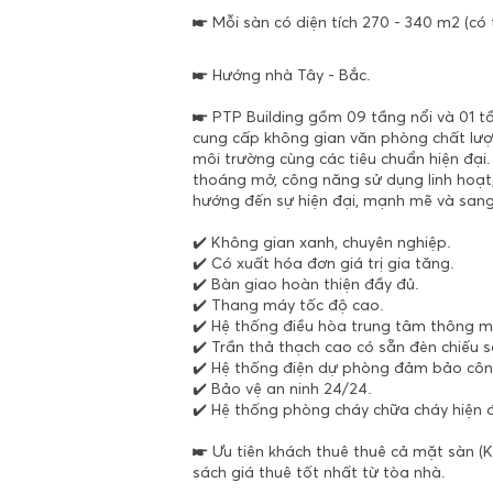
☛ Mỗi sàn có diện tích 270 - 340 m2 (có t
☛ Hướng nhà Tây - Bắc.
☛ PTP Building gồm 09 tầng nổi và 01 tầ
cung cấp không gian văn phòng chất lượn
môi trường cùng các tiêu chuẩn hiện đại.
thoáng mở, công năng sử dụng linh hoạt,
hướng đến sự hiện đại, mạnh mẽ và sang
✔️ Không gian xanh, chuyên nghiệp.
✔️ Có xuất hóa đơn giá trị gia tăng.
✔️ Bàn giao hoàn thiện đầy đủ.
✔️ Thang máy tốc độ cao.
✔️ Hệ thống điều hòa trung tâm thông m
✔️ Trần thả thạch cao có sẵn đèn chiếu s
✔️ Hệ thống điện dự phòng đảm bảo côn
✔️ Bảo vệ an ninh 24/24.
✔️ Hệ thống phòng cháy chữa cháy hiện đ
☛ Ưu tiên khách thuê thuê cả mặt sàn (K
sách giá thuê tốt nhất từ tòa nhà.