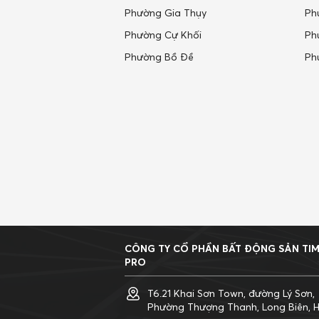
Phường Gia Thụy
Ph
Phường Cự Khối
Ph
Phường Bồ Đề
Ph
CÔNG TY CỔ PHẦN BẤT ĐỘNG SẢN TI
PRO
T6.21 Khai Sơn Town, đường Lý Sơn,
Phường Thượng Thanh, Long Biên, H