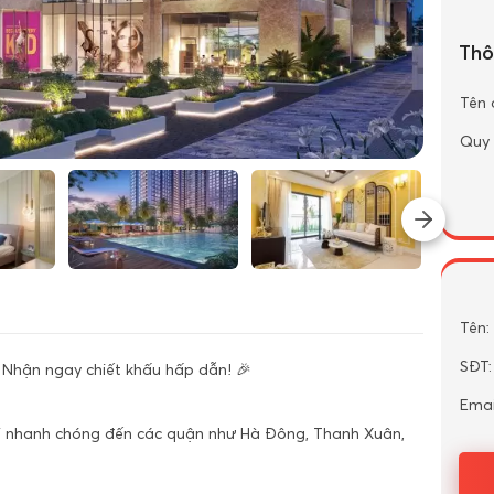
Thô
Tên 
Quy
Tên:
SĐT:
 Nhận ngay chiết khấu hấp dẫn! 🎉
Emai
nối nhanh chóng đến các quận như Hà Đông, Thanh Xuân,