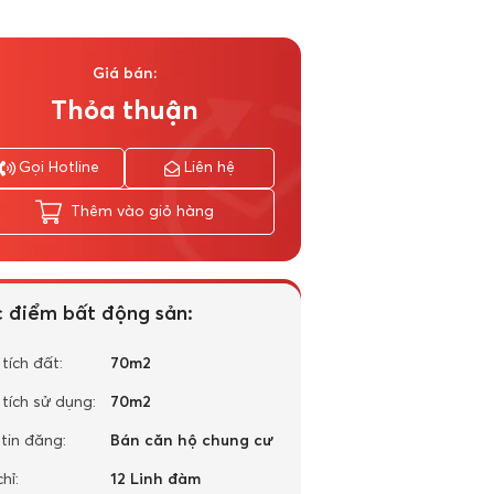
Giá bán:
Thỏa thuận
Gọi Hotline
Liên hệ
Thêm vào giỏ hàng
 điểm bất động sản:
 tích đất:
70m2
 tích sử dụng:
70m2
 tin đăng:
Bán căn hộ chung cư
hỉ:
12 Linh đàm