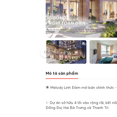
Mô tả sản phẩm
🌟 Melody Linh Đàm mở bán chính thức -
✨ Dự án sở hữu 4 lối vào rộng rãi, kết 
Đống Đa, Hai Bà Trưng và Thanh Trì.