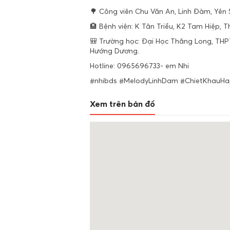
🌳 Công viên Chu Văn An, Linh Đàm, Yên 
🏨 Bệnh viện: K Tân Triều, K2 Tam Hiệp, T
🎒 Trường học: Đại Học Thăng Long, TH
Hướng Dương.
Hotline: 0965696733- em Nhi
#nhibds #MelodyLinhDam #ChietKhauH
Xem trên bản đồ