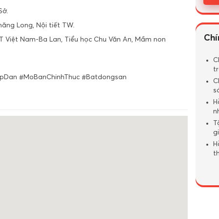
Sở.
hăng Long, Nội tiết TW.
Chí
PT Việt Nam-Ba Lan, Tiểu học Chu Văn An, Mầm non
C
t
apDan #MoBanChinhThuc #Batdongsan
C
s
H
n
T
g
H
t