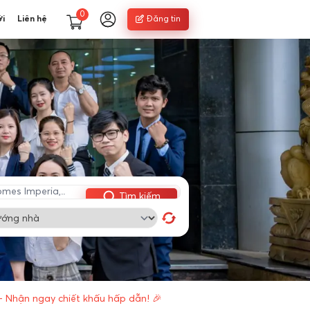
0
ới
Liên hệ
Đăng tin
Tìm kiếm
- Nhận ngay chiết khấu hấp dẫn! 🎉