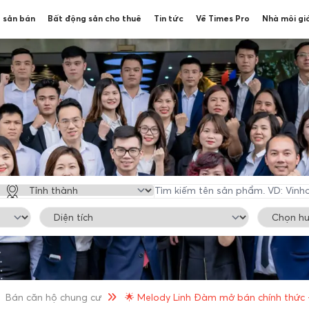
 sản bán
Bất động sản cho thuê
Tin tức
Về Times Pro
Nhà môi gi
Bán căn hộ chung cư
🌟 Melody Linh Đàm mở bán chính thức 