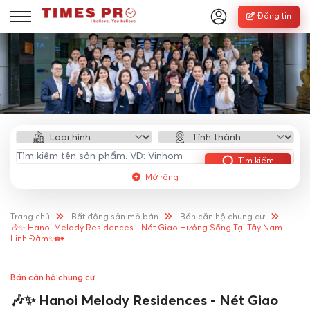
Đăng tin
Tìm kiếm
Mở rộng
Trang chủ
Bất động sản mở bán
Bán căn hộ chung cư
🎶✨ Hanoi Melody Residences - Nét Giao Hưởng Sống Tại Tây Nam
Linh Đàm✨🏡
Bán căn hộ chung cư
🎶✨ Hanoi Melody Residences - Nét Giao