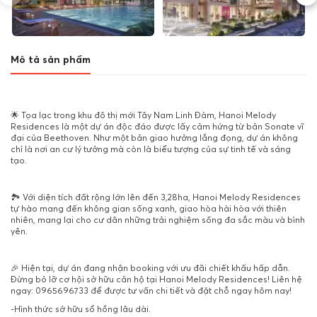
Mô tả sản phẩm
🌟 Tọa lạc trong khu đô thị mới Tây Nam Linh Đàm, Hanoi Melody
Residences là một dự án độc đáo được lấy cảm hứng từ bản Sonate vĩ
đại của Beethoven. Như một bản giao hưởng lắng đọng, dự án không
chỉ là nơi an cư lý tưởng mà còn là biểu tượng của sự tinh tế và sáng
tạo.
🏞️ Với diện tích đất rộng lớn lên đến 3,28ha, Hanoi Melody Residences
tự hào mang đến không gian sống xanh, giao hòa hài hòa với thiên
nhiên, mang lại cho cư dân những trải nghiệm sống đa sắc màu và bình
yên.
🎉 Hiện tại, dự án đang nhận booking với ưu đãi chiết khấu hấp dẫn.
Đừng bỏ lỡ cơ hội sở hữu căn hộ tại Hanoi Melody Residences! Liên hệ
ngay: 0965696733 để được tư vấn chi tiết và đặt chỗ ngay hôm nay!
-Hình thức sở hữu sổ hồng lâu dài.