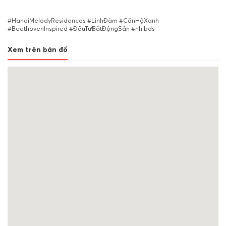
#HanoiMelodyResidences #LinhĐàm #CănHộXanh
#BeethovenInspired #ĐầuTưBấtĐộngSản #nhibds
Xem trên bản đồ