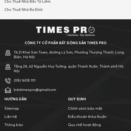
Cho Thuê Nhà Bắc Từ Liêm
Cho Thuê Nhà Ba Đình
CÔNG TY CỔ PHẦN BẤT ĐỘNG SẢN TIMES PRO
T6.21 Khai Sơn Town, đường Lý Sơn, Phường Thượng Thanh, Long
Biên, Hà Nội
Tầng 2A, 62 Nguyễn Huy Tưởng, quận Thanh Xuân, Thành phố Hà
Nội
(08) 1608 1111
bdstimespro@gmailcom
HƯỚNG DẪN
QUY ĐỊNH
Sitemap
Chính sách bảo mật
Liên hệ
Điều khoản thỏa thuận
Thông báo
Quy chế hoạt động