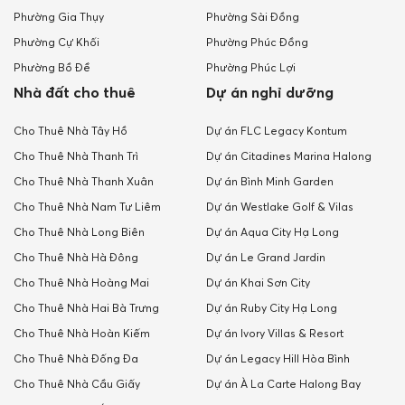
Phường Gia Thụy
Phường Sài Đồng
Phường Cự Khối
Phường Phúc Đồng
Phường Bồ Đề
Phường Phúc Lợi
Nhà đất cho thuê
Dự án nghỉ dưỡng
Cho Thuê Nhà Tây Hồ
Dự án FLC Legacy Kontum
Cho Thuê Nhà Thanh Trì
Dự án Citadines Marina Halong
Cho Thuê Nhà Thanh Xuân
Dự án Bình Minh Garden
Cho Thuê Nhà Nam Tư Liêm
Dự án Westlake Golf & Vilas
Cho Thuê Nhà Long Biên
Dự án Aqua City Hạ Long
Cho Thuê Nhà Hà Đông
Dự án Le Grand Jardin
Cho Thuê Nhà Hoàng Mai
Dự án Khai Sơn City
Cho Thuê Nhà Hai Bà Trưng
Dự án Ruby City Hạ Long
Cho Thuê Nhà Hoàn Kiếm
Dự án Ivory Villas & Resort
Cho Thuê Nhà Đống Đa
Dự án Legacy Hill Hòa Bình
Cho Thuê Nhà Cầu Giấy
Dự án À La Carte Halong Bay