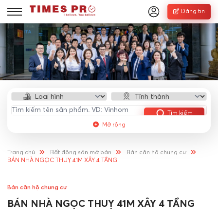
Đăng tin
Tìm kiếm
Mở rộng
Trang chủ
Bất động sản mở bán
Bán căn hộ chung cư
BÁN NHÀ NGỌC THUỴ 41M XÂY 4 TẦNG
Bán căn hộ chung cư
BÁN NHÀ NGỌC THUỴ 41M XÂY 4 TẦNG