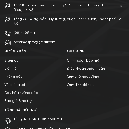
T6.21 Khai Sơn Town, đường Lý Sơn, Phường Thượng Thanh, Long
Biên, Hà Nội
Tầng 2A, 62 Nguyễn Huy Tưởng, quận Thanh Xuân, Thành phố Hà
Nội
(08) 1608 1111
bdstimespro@gmailcom
HƯỚNG DẪN
QUY ĐỊNH
Sitemap
Chính sách bảo mật
Liên hệ
Điều khoản thỏa thuận
Thông báo
Quy chế hoạt động
Về chúng tôi
Quy định đăng tin
Câu hỏi thường gặp
Báo giá & hỗ trợ
TỔNG ĐÀI HỖ TRỢ
Tổng đài CSKH:
(08) 1608 1111
information.timespro@gmail.com