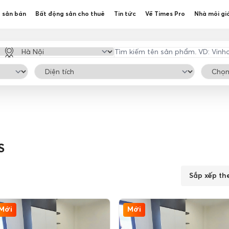
 sản bán
Bất động sản cho thuê
Tin tức
Về Times Pro
Nhà môi gi
S
Sắp xếp th
Mới
Mới