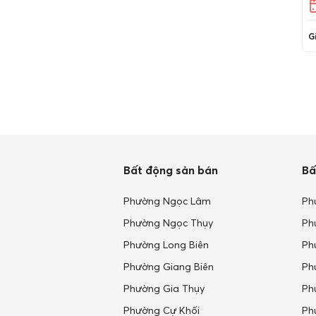
t
Đắk Lắk
T
C
Đắk Nông
Gi
dựn
Điện Biên
k
Đồng Nai
Đồng Tháp
Gia Lai
Hà Giang
Hà Nam
Bất động sản bán
Bấ
Hà Nội
Phường Ngọc Lâm
Ph
Hà Tĩnh
Phường Ngọc Thụy
Ph
Hải Dương
Phường Long Biên
Ph
Hải Phòng
Phường Giang Biên
Ph
Hậu Giang
Phường Gia Thụy
Ph
Hồ Chí Minh
Phường Cự Khối
Ph