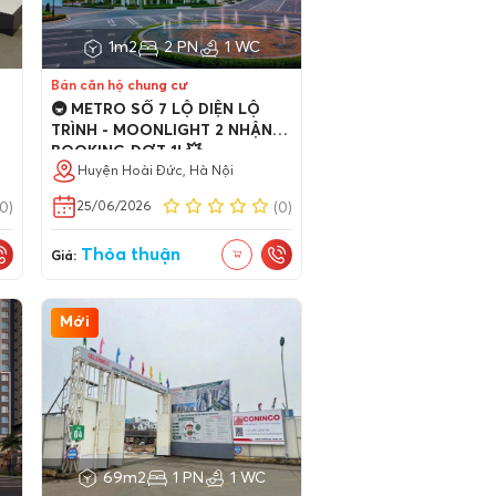
1m2
2 PN
1 WC
Bán căn hộ chung cư
🚇 METRO SỐ 7 LỘ DIỆN LỘ
TRÌNH - MOONLIGHT 2 NHẬN
BOOKING ĐỢT 1! 💥
Huyện Hoài Đức, Hà Nội
25/06/2026
(0)
(0)
Thỏa thuận
Giá:
Mới
69m2
1 PN
1 WC