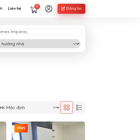
0
ới
Liên hệ
Đăng tin
eo:
Mới