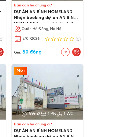
Bán căn hộ chung cư
ư
DỰ ÁN AN BÌNH HOMELAND
Nhận booking dự án AN BÌNH
HOMELAND - giá chỉ 7x- ⭐ Vị
trí: Khu C - KĐT Geleximco – Lê
Quận Hà Đông, Hà Nội
Trọng Tấn, Hà Đông ⭐ Chủ đầu
12/01/2026
(0)
(0)
tư: Tập Đoàn Geleximco ⭐
Tổng thầu thi công: Công ty
80 đồng
CP Đầu tư & Phát triển xây
Giá:
dựng Vạn Lộc ⭐ Tư vấn thiết
kế:
Mới
69m2
1 PN
1 WC
Bán căn hộ chung cư
DỰ ÁN AN BÌNH HOMELAND
Nhận booking dự án AN BÌNH