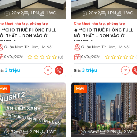
20m2
1 PN
1 WC
20m2
1 PN
1 WC
ho thuê nhà trọ, phòng trọ
Cho thuê nhà trọ, phòng trọ
 **CHO THUÊ PHÒNG FULL
🔥 **CHO THUÊ PHÒNG FULL
ỘI THẤT – DỌN VÀO Ở
NỘI THẤT – DỌN VÀO Ở
GAY** 🔥
NGAY** 🔥
Quận Nam Từ Liêm, Hà Nội
Quận Nam Từ Liêm, Hà Nội
07/07/2026
07/07/2026
(0)
3 triệu
3 triệu
á:
Giá:
Mới
Mới
72m2
2 PN
1 WC
68m2
2 PN
2 WC