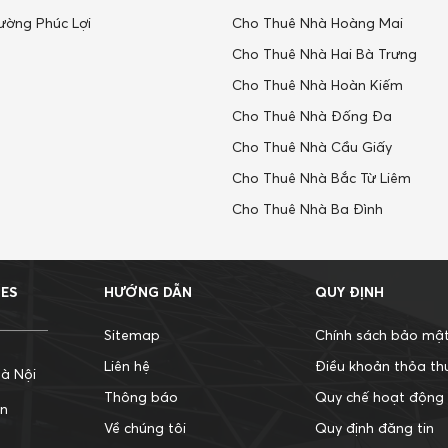
ường Phúc Lợi
Cho Thuê Nhà Hoàng Mai
Cho Thuê Nhà Hai Bà Trưng
Cho Thuê Nhà Hoàn Kiếm
Cho Thuê Nhà Đống Đa
Cho Thuê Nhà Cầu Giấy
Cho Thuê Nhà Bắc Từ Liêm
Cho Thuê Nhà Ba Đình
MES
HƯỚNG DẪN
QUY ĐỊNH
Sitemap
Chính sách bảo mậ
Liên hệ
Điều khoản thỏa th
à Nội
Thông báo
Quy chế hoạt động
ận
Về chúng tôi
Quy định đăng tin