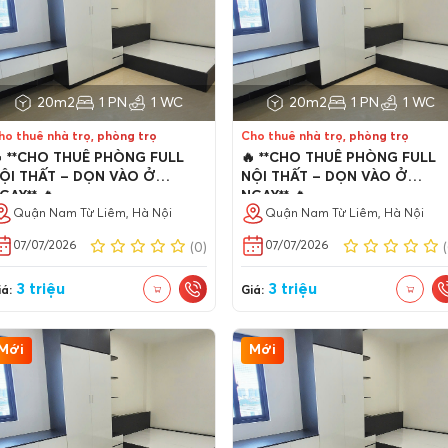
20m2
1 PN
1 WC
20m2
1 PN
1 WC
ho thuê nhà trọ, phòng trọ
Cho thuê nhà trọ, phòng trọ
 **CHO THUÊ PHÒNG FULL
🔥 **CHO THUÊ PHÒNG FULL
ỘI THẤT – DỌN VÀO Ở
NỘI THẤT – DỌN VÀO Ở
GAY** 🔥
NGAY** 🔥
Quận Nam Từ Liêm, Hà Nội
Quận Nam Từ Liêm, Hà Nội
07/07/2026
07/07/2026
(0)
3 triệu
3 triệu
á:
Giá:
Mới
Mới