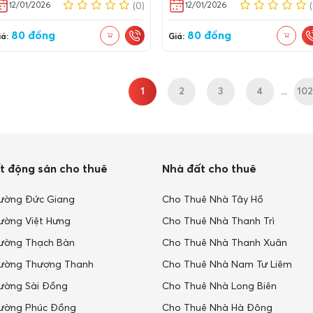
12/01/2026
12/01/2026
(0)
ư: Tập Đoàn Geleximco ⭐
tư: Tập Đoàn Geleximco ⭐
ổng thầu thi công: Công ty
Tổng thầu thi công: Công ty
80 đồng
80 đồng
P Đầu tư & Phát triển xây
CP Đầu tư & Phát triển xây
á:
Giá:
g Vạn Lộc ⭐ Tư vấn thiết
dựng Vạn Lộc ⭐ Tư vấn thiết
ế:
kế:
1
2
3
4
...
10
t động sản cho thuê
Nhà đất cho thuê
ường Đức Giang
Cho Thuê Nhà Tây Hồ
ường Việt Hưng
Cho Thuê Nhà Thanh Trì
ường Thạch Bàn
Cho Thuê Nhà Thanh Xuân
ường Thượng Thanh
Cho Thuê Nhà Nam Tư Liêm
ường Sài Đồng
Cho Thuê Nhà Long Biên
ường Phúc Đồng
Cho Thuê Nhà Hà Đông