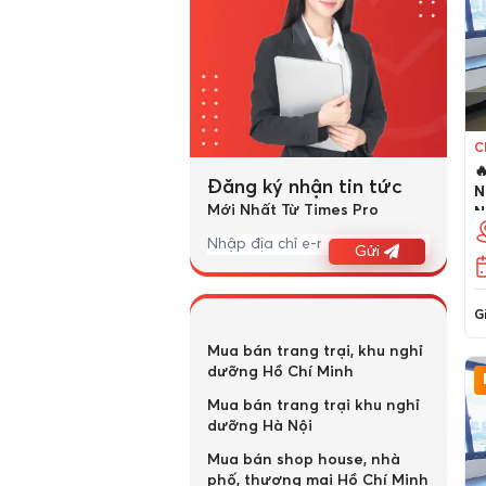
C

Đăng ký nhận tin tức
N
Mới Nhất Từ Times Pro
N
Gửi
Gi
Mua bán trang trại, khu nghỉ
dưỡng Hồ Chí Minh
Mua bán trang trại khu nghỉ
dưỡng Hà Nội
Mua bán shop house, nhà
phố, thương mại Hồ Chí Minh