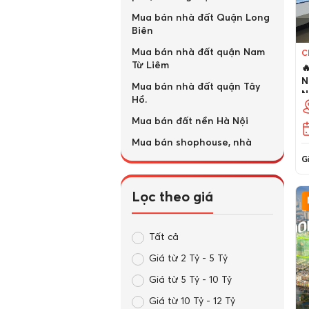
Mua bán nhà đất Quận Long
Biên
Mua bán nhà đất quận Nam
C
Từ Liêm

N
Mua bán nhà đất quận Tây
N
Hồ.
Mua bán đất nền Hà Nội
Mua bán shophouse, nhà
phố thương mại Hà Nội
Gi
Mua bán nhà đất Quận Đống
Đa
Lọc theo giá
Mua bán nhà đất Quận Ba
Đình
Tất cả
Mua bán nhà đất Quận
Giá từ 2 Tỷ - 5 Tỷ
Thanh Xuân
Giá từ 5 Tỷ - 10 Tỷ
Mua bán nhà đất Quận Hoàn
Kiếm
Giá từ 10 Tỷ - 12 Tỷ