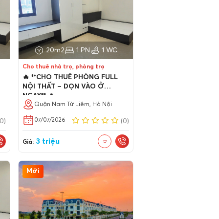
20m2
1 PN
1 WC
Cho thuê nhà trọ, phòng trọ
🔥 **CHO THUÊ PHÒNG FULL
NỘI THẤT – DỌN VÀO Ở
NGAY** 🔥
Quận Nam Từ Liêm, Hà Nội
07/07/2026
(0)
(0)
3 triệu
Giá:
Mới