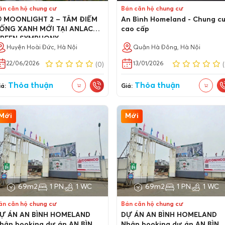
án căn hộ chung cư
Bán căn hộ chung cư
 MOONLIGHT 2 – TÂM ĐIỂM
An Bình Homeland - Chung c
ỐNG XANH MỚI TẠI ANLAC
cao cấp
REEN SYMPHONY
Huyện Hoài Đức, Hà Nội
Quận Hà Đông, Hà Nội
22/06/2026
13/01/2026
(0)
Thỏa thuận
Thỏa thuận
á:
Giá:
Mới
Mới
69m2
1 PN
1 WC
69m2
1 PN
1 WC
án căn hộ chung cư
Bán căn hộ chung cư
Ự ÁN AN BÌNH HOMELAND
DỰ ÁN AN BÌNH HOMELAND
hận booking dự án AN BÌNH
Nhận booking dự án AN BÌNH