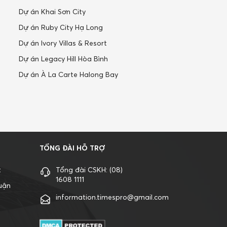
Dự án Khai Sơn City
Dự án Ruby City Hạ Long
Dự án Ivory Villas & Resort
Dự án Legacy Hill Hòa Bình
Dự án À La Carte Halong Bay
TỔNG ĐÀI HỖ TRỢ
t
Tổng đài CSKH:
(08)
1608 1111
uận
information.timespro@gmail.com