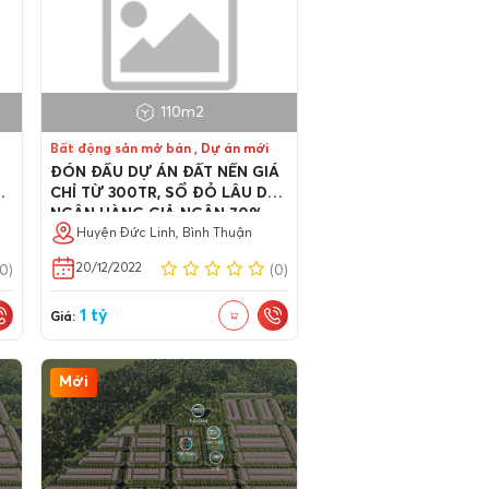
110m2
Bất động sản mở bán , Dự án mới
ĐÓN ĐẦU DỰ ÁN ĐẤT NỀN GIÁ
m2
CHỈ TỪ 300TR, SỔ ĐỎ LÂU DÀI
p
NGÂN HÀNG GIẢ NGÂN 70%
Huyện Đức Linh, Bình Thuận
20/12/2022
(0)
(0)
1 tỷ
Giá:
Mới