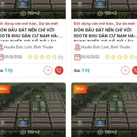
110m2
110m2
ất động sản mở bán , Dự án mới
Bất động sản mở bán , Dự án mới
ÓN ĐẦU ĐÂT NỀN CHỈ VỚI
ĐÓN ĐẦU ĐÂT NỀN CHỈ VỚI
00TR KHU DÂN CƯ NAM HÀ-
500TR KHU DÂN CƯ NAM HÀ-
HAN THIẾT, CÓ SỔ ĐỎ LÂU
PHAN THIẾT, CÓ SỔ ĐỎ LÂU
ÀI, NGÂN HÀNG HỖ TRỢ 70%
Huyện Đức Linh, Bình Thuận
DÀI, NGÂN HÀNG HỖ TRỢ 70
Huyện Đức Linh, Bình Thuận
20/12/2022
20/12/2022
(0)
1 tỷ
1 tỷ
á:
Giá:
Mới
Mới
110m2
110m2