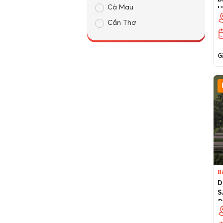
Cà Mau
l
Cần Thơ
Cao Bằng
Đà Nẵng
Gi
Đắk Lắk
Đắk Nông
Điện Biên
Đồng Nai
Đồng Tháp
Gia Lai
Hà Giang
B
Hà Nam
D
S
Hà Nội
Đ
Hà Tĩnh