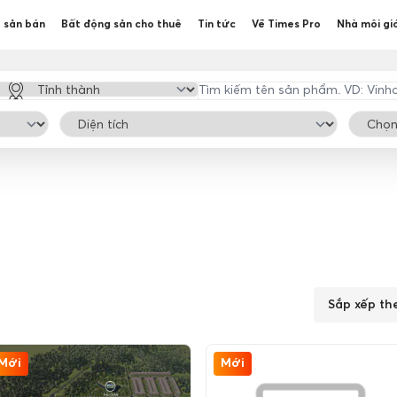
 sản bán
Bất động sản cho thuê
Tin tức
Về Times Pro
Nhà môi gi
Sắp xếp th
Mới
Mới