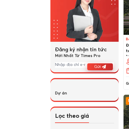
B
Đ
Đăng ký nhận tin tức
t
Mới Nhất Từ Times Pro
t
v
Gửi
Gi
Dự án
Lọc theo giá