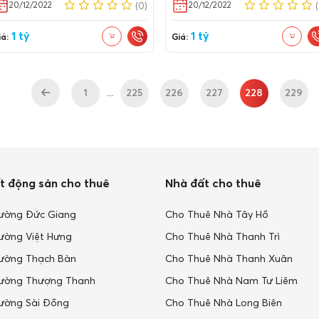
20/12/2022
20/12/2022
(0)
1 tỷ
1 tỷ
á:
Giá:
1
...
225
226
227
228
229
t động sản cho thuê
Nhà đất cho thuê
ường Đức Giang
Cho Thuê Nhà Tây Hồ
ường Việt Hưng
Cho Thuê Nhà Thanh Trì
ường Thạch Bàn
Cho Thuê Nhà Thanh Xuân
ường Thượng Thanh
Cho Thuê Nhà Nam Tư Liêm
ường Sài Đồng
Cho Thuê Nhà Long Biên