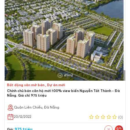
45m2
Bất động sản mở bán , Dự án mới
Chính chủ bán căn hộ mới 100% view biển Nguyễn Tất Thành - Đà
Nẵng. Giá chỉ 975 triệu
Quận Liên Chiểu, Đà Nẵng
20/12/2022
(0)
975 triệu
Giá: