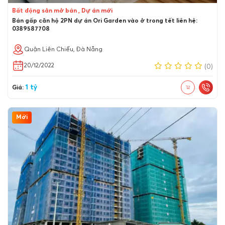
Bất động sản mở bán , Dự án mới
Bán gấp căn hộ 2PN dự án Ori Garden vào ở trong tết liên hệ:
0389587708
Quận Liên Chiểu, Đà Nẵng
20/12/2022
(0)
1 tỷ
Giá:
Mới