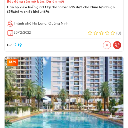
Bất động sản mở bán , Dự án mới
Căn hộ view biển giá 1.1 tỷ thanh toán 15 đợt cho thuê lợi nhuận
12%/năm chiết khấu 15%
Thành phố Hạ Long, Quảng Ninh
20/12/2022
(0)
2 tỷ
Giá:
Mới