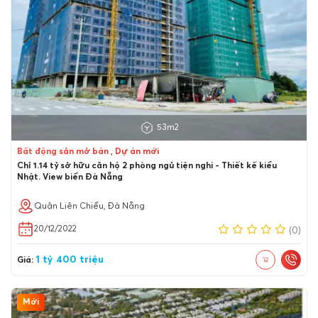
53m2
Bất động sản mở bán , Dự án mới
Chỉ 1.14 tỷ sở hữu căn hộ 2 phòng ngủ tiện nghi - Thiết kế kiểu
Nhật. View biển Đà Nẵng
Quận Liên Chiểu, Đà Nẵng
20/12/2022
(0)
1 tỷ 400 triệu
Giá:
Mới