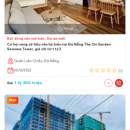
70m2
Bất động sản mở bán , Dự án mới
Cơ hội vàng sở hữu căn hộ biển tại Đà Nẵng The Ori Garden
Seaview Tower, giá chỉ từ 1 tỷ 3
Quận Liên Chiểu, Đà Nẵng
20/12/2022
(0)
1 tỷ 300 triệu
Giá:
Mới