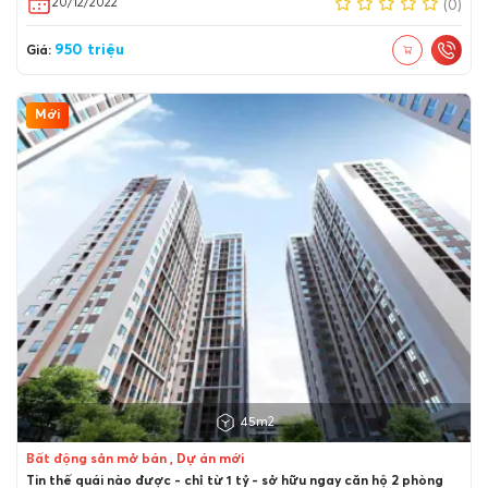
20/12/2022
(0)
950 triệu
Giá:
Mới
45m2
Bất động sản mở bán , Dự án mới
Tin thế quái nào được - chỉ từ 1 tỷ - sở hữu ngay căn hộ 2 phòng