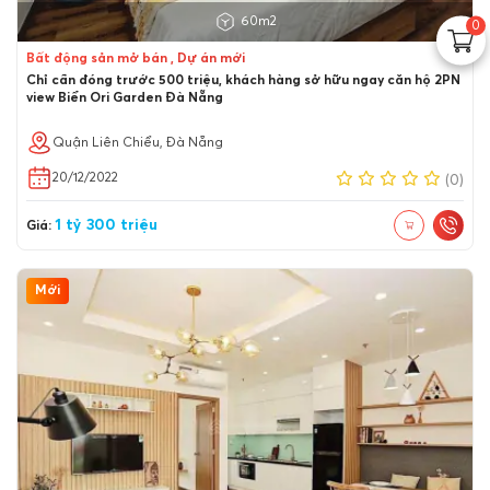
60m2
0
Bất động sản mở bán , Dự án mới
Chỉ cần đóng trước 500 triệu, khách hàng sở hữu ngay căn hộ 2PN
view Biển Ori Garden Đà Nẵng
Quận Liên Chiểu, Đà Nẵng
20/12/2022
(0)
1 tỷ 300 triệu
Giá:
Mới