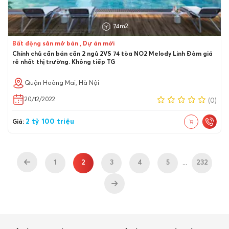
74m2
Bất động sản mở bán , Dự án mới
Chính chủ cần bán căn 2 ngủ 2VS 74 tòa NO2 Melody Linh Đàm giá
rẻ nhất thị trường. Không tiếp TG
Quận Hoàng Mai, Hà Nội
20/12/2022
(0)
2 tỷ 100 triệu
Giá:
1
2
3
4
5
232
...