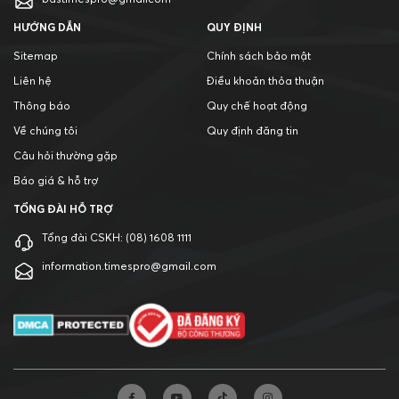
bdstimespro@gmailcom
HƯỚNG DẪN
QUY ĐỊNH
Sitemap
Chính sách bảo mật
Liên hệ
Điều khoản thỏa thuận
Thông báo
Quy chế hoạt động
Về chúng tôi
Quy định đăng tin
Câu hỏi thường gặp
Báo giá & hỗ trợ
TỔNG ĐÀI HỖ TRỢ
Tổng đài CSKH:
(08) 1608 1111
information.timespro@gmail.com