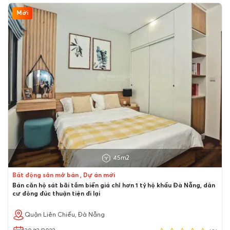
Mới
45m2
Bất động sản mở bán , Dự án mới
Bán căn hộ sát bãi tắm biển giá chỉ hơn 1 tỷ hộ khẩu Đà Nẵng, dân
cư đông đúc thuận tiện đi lại
Quận Liên Chiểu, Đà Nẵng