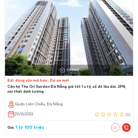
59.7m2
Bất động sản mở bán , Dự án mới
Căn hộ The Ori Garden Đà Nẵng giá tốt 1.x tỷ, sổ đỏ lâu dài. 2PN,
nội thất dính tường
Quận Liên Chiểu, Đà Nẵng
20/12/2022
(0)
1 tỷ 100 triệu
Giá: