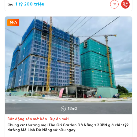
1 tỷ 200 triệu
Giá:
Mới
53m2
Bất động sản mở bán , Dự án mới
Chung cư thương mại The Ori Garden Đà Nẵng 1 2 3PN giá chỉ 1tỷ2
đường Mê Linh Đà Nẵng sở hữu ngay