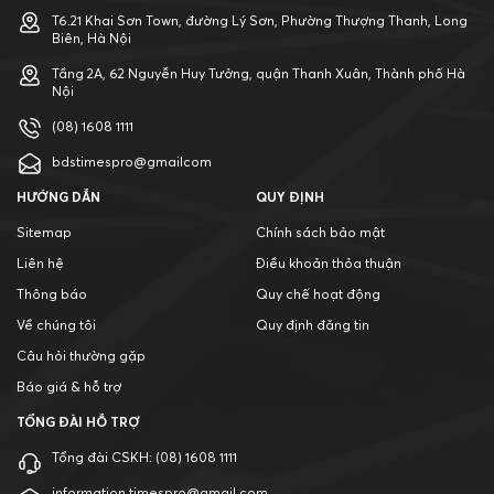
T6.21 Khai Sơn Town, đường Lý Sơn, Phường Thượng Thanh, Long
Biên, Hà Nội
Tầng 2A, 62 Nguyễn Huy Tưởng, quận Thanh Xuân, Thành phố Hà
Nội
(08) 1608 1111
bdstimespro@gmailcom
HƯỚNG DẪN
QUY ĐỊNH
Sitemap
Chính sách bảo mật
Liên hệ
Điều khoản thỏa thuận
Thông báo
Quy chế hoạt động
Về chúng tôi
Quy định đăng tin
Câu hỏi thường gặp
Báo giá & hỗ trợ
TỔNG ĐÀI HỖ TRỢ
Tổng đài CSKH:
(08) 1608 1111