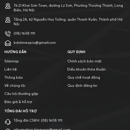
T6.21 Khai Sơn Town, đường Lý Sơn, Phường Thượng Thanh, Long
Biên, Hà Nội
Tầng 2A, 62 Nguyễn Huy Tưởng, quận Thanh Xuân, Thành phố Hà
Nội
(08) 1608 1111
bdstimespro@gmailcom
HƯỚNG DẪN
QUY ĐỊNH
Sitemap
Chính sách bảo mật
Liên hệ
Điều khoản thỏa thuận
Thông báo
Quy chế hoạt động
Về chúng tôi
Quy định đăng tin
Câu hỏi thường gặp
Báo giá & hỗ trợ
TỔNG ĐÀI HỖ TRỢ
Tổng đài CSKH:
(08) 1608 1111